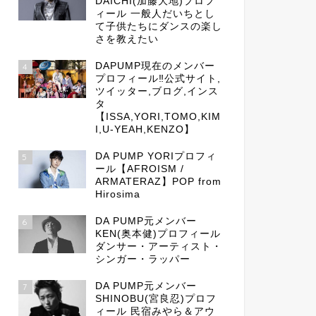
DAICHI(加藤大地)プロフ
ィール 一般人だいちとし
て子供たちにダンスの楽し
さを教えたい
DAPUMP現在のメンバー
4
プロフィール‼公式サイト,
ツイッター,ブログ,インス
タ
【ISSA,YORI,TOMO,KIM
I,U-YEAH,KENZO】
DA PUMP YORIプロフィ
5
ール【AFROISM /
ARMATERAZ】POP from
Hirosima
DA PUMP元メンバー
6
KEN(奥本健)プロフィール
ダンサー・アーティスト・
シンガー・ラッパー
DA PUMP元メンバー
7
SHINOBU(宮良忍)プロフ
ィール 民宿みやら＆アウ