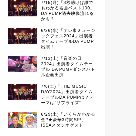
7/15(月)「3秒聴けば誰で
もわかる名曲ベスト100」
DA PUMP過去映像流れる
かも？
6/26(水)「テレ東ミュージ
ックフェス2024」出演者
タイムテーブルDA PUMP
出演！
7/13(土)「音楽の日
2024」出演者タイムテー
ブル DA PUMPダンスバト
ル企画出演
7/6(土)「THE MUSIC
DAY2024」出演者タイム
テーブルDA PUMPは？テ
ーマは”サプライズ”
6/29(土)「いくらかわかる
金?★豪華3時間SP!」
ISSAスタジオゲスト