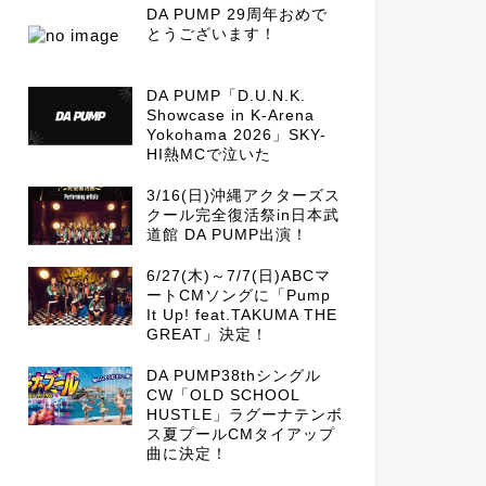
DA PUMP 29周年おめで
とうございます！
DA PUMP「D.U.N.K.
Showcase in K-Arena
Yokohama 2026」SKY-
HI熱MCで泣いた
3/16(日)沖縄アクターズス
クール完全復活祭in日本武
道館 DA PUMP出演！
6/27(木)～7/7(日)ABCマ
ートCMソングに「Pump
It Up! feat.TAKUMA THE
GREAT」決定！
DA PUMP38thシングル
CW「OLD SCHOOL
HUSTLE」ラグーナテンボ
ス夏プールCMタイアップ
曲に決定！