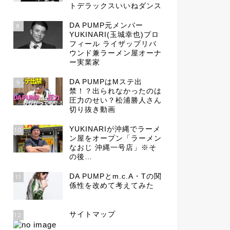
トデラックスいいねダンス
DA PUMP元メンバー
8
YUKINARI(玉城幸也)プロ
フィール ライザップリバ
ウンド兼ラーメン屋オーナ
ー実業家
DA PUMPはMステ出
9
禁！？出られなかったのは
圧力のせい？松浦勝人さん
切り抜き動画
YUKINARIが沖縄でラーメ
10
ン屋をオープン「ラーメン
なおじ 沖縄一号店」※そ
の後…
DA PUMPとm.c.A・Tの関
11
係性を改めて考えてみた
サイトマップ
12