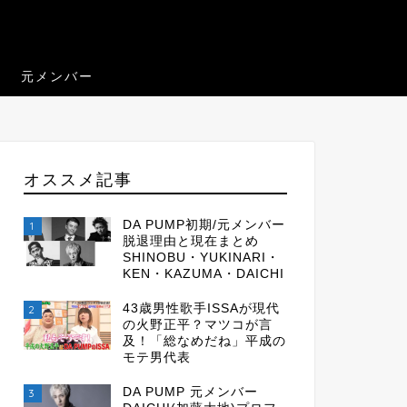
元メンバー
オススメ記事
DA PUMP初期/元メンバー
1
脱退理由と現在まとめ
SHINOBU・YUKINARI・
KEN・KAZUMA・DAICHI
43歳男性歌手ISSAが現代
2
の火野正平？マツコが言
及！「総なめだね」平成の
モテ男代表
DA PUMP 元メンバー
3