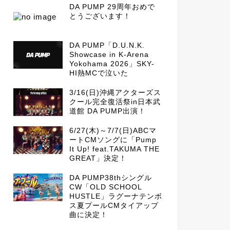
DA PUMP 29周年おめで
とうございます！
DA PUMP「D.U.N.K.
Showcase in K-Arena
Yokohama 2026」SKY-
HI熱MCで泣いた
3/16(日)沖縄アクターズス
クール完全復活祭in日本武
道館 DA PUMP出演！
6/27(木)～7/7(日)ABCマ
ートCMソングに「Pump
It Up! feat.TAKUMA THE
GREAT」決定！
DA PUMP38thシングル
CW「OLD SCHOOL
HUSTLE」ラグーナテンボ
ス夏プールCMタイアップ
曲に決定！