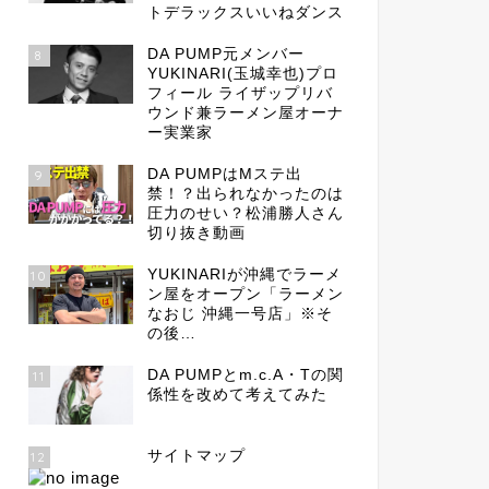
トデラックスいいねダンス
DA PUMP元メンバー
8
YUKINARI(玉城幸也)プロ
フィール ライザップリバ
ウンド兼ラーメン屋オーナ
ー実業家
DA PUMPはMステ出
9
禁！？出られなかったのは
圧力のせい？松浦勝人さん
切り抜き動画
YUKINARIが沖縄でラーメ
10
ン屋をオープン「ラーメン
なおじ 沖縄一号店」※そ
の後…
DA PUMPとm.c.A・Tの関
11
係性を改めて考えてみた
サイトマップ
12