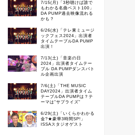
7/15(月)「3秒聴けば誰で
もわかる名曲ベスト100」
DA PUMP過去映像流れる
かも？
6/26(水)「テレ東ミュージ
ックフェス2024」出演者
タイムテーブルDA PUMP
出演！
7/13(土)「音楽の日
2024」出演者タイムテー
ブル DA PUMPダンスバト
ル企画出演
7/6(土)「THE MUSIC
DAY2024」出演者タイム
テーブルDA PUMPは？テ
ーマは”サプライズ”
6/29(土)「いくらかわかる
金?★豪華3時間SP!」
ISSAスタジオゲスト