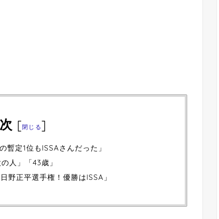
次
[
]
閉じる
暫定1位もISSAさんだった」
歌の人」「43歳」
の日野正平選手権！優勝はISSA」