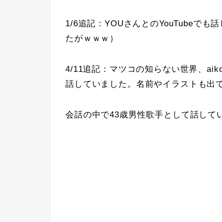
1/6追記：YOUさんとのYouTube
たがｗｗｗ）
4/11追記：マツコの知らない世界、a
話していました。名前やイラストも出
会話の中で43歳男性歌手として話していまし