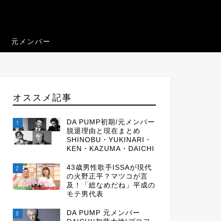
元メンバー
オススメ記事
DA PUMP初期/元メンバー
1
脱退理由と現在まとめ
SHINOBU・YUKINARI・
KEN・KAZUMA・DAICHI
43歳男性歌手ISSAが現代
2
の火野正平？マツコが言
及！「総なめだね」平成の
モテ男代表
DA PUMP 元メンバー
3