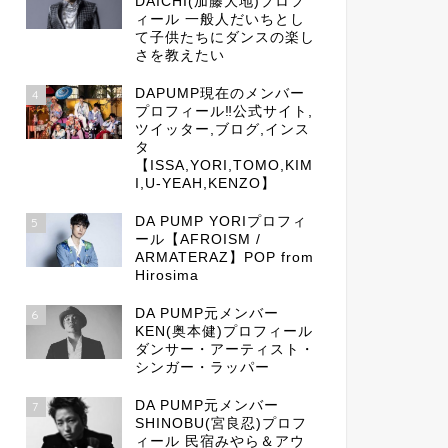
DAICHI(加藤大地)プロフ
ィール 一般人だいちとし
て子供たちにダンスの楽し
さを教えたい
DAPUMP現在のメンバー
4
プロフィール‼公式サイト,
ツイッター,ブログ,インス
タ
【ISSA,YORI,TOMO,KIM
I,U-YEAH,KENZO】
DA PUMP YORIプロフィ
5
ール【AFROISM /
ARMATERAZ】POP from
Hirosima
DA PUMP元メンバー
6
KEN(奥本健)プロフィール
ダンサー・アーティスト・
シンガー・ラッパー
DA PUMP元メンバー
7
SHINOBU(宮良忍)プロフ
ィール 民宿みやら＆アウ