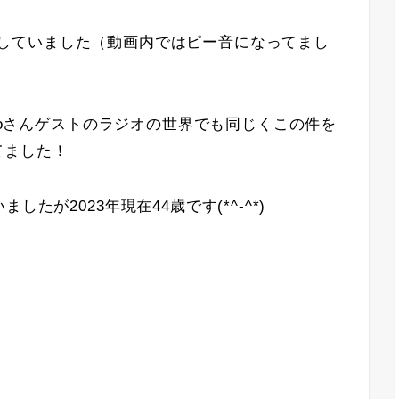
でも話していました（動画内ではピー音になってまし
ikoさんゲストのラジオの世界でも同じくこの件を
てました！
たが2023年現在44歳です(*^-^*)