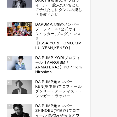
DAICHI(加藤大地)プロフ
ィール 一般人だいちとし
て子供たちにダンスの楽し
さを教えたい
DAPUMP現在のメンバー
4
プロフィール‼公式サイト,
ツイッター,ブログ,インス
タ
【ISSA,YORI,TOMO,KIM
I,U-YEAH,KENZO】
DA PUMP YORIプロフィ
5
ール【AFROISM /
ARMATERAZ】POP from
Hirosima
DA PUMP元メンバー
6
KEN(奥本健)プロフィール
ダンサー・アーティスト・
シンガー・ラッパー
DA PUMP元メンバー
7
SHINOBU(宮良忍)プロフ
ィール 民宿みやら＆アウ