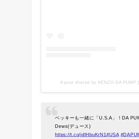
A post shared by KENZO DA PUMP
ベッキーも一緒に「U.S.A」！DA P
Dews(デュース)
https://t.co/jdIHbuKrN1
#USA
#DAPU