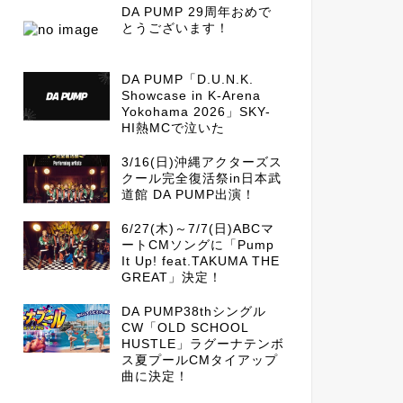
DA PUMP 29周年おめで
とうございます！
DA PUMP「D.U.N.K.
Showcase in K-Arena
Yokohama 2026」SKY-
HI熱MCで泣いた
3/16(日)沖縄アクターズス
クール完全復活祭in日本武
道館 DA PUMP出演！
6/27(木)～7/7(日)ABCマ
ートCMソングに「Pump
It Up! feat.TAKUMA THE
GREAT」決定！
DA PUMP38thシングル
CW「OLD SCHOOL
HUSTLE」ラグーナテンボ
ス夏プールCMタイアップ
曲に決定！