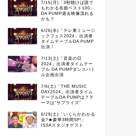
7/15(月)「3秒聴けば誰で
もわかる名曲ベスト100」
DA PUMP過去映像流れる
かも？
6/26(水)「テレ東ミュージ
ックフェス2024」出演者
タイムテーブルDA PUMP
出演！
7/13(土)「音楽の日
2024」出演者タイムテー
ブル DA PUMPダンスバト
ル企画出演
7/6(土)「THE MUSIC
DAY2024」出演者タイム
テーブルDA PUMPは？テ
ーマは”サプライズ”
6/29(土)「いくらかわかる
金?★豪華3時間SP!」
ISSAスタジオゲスト