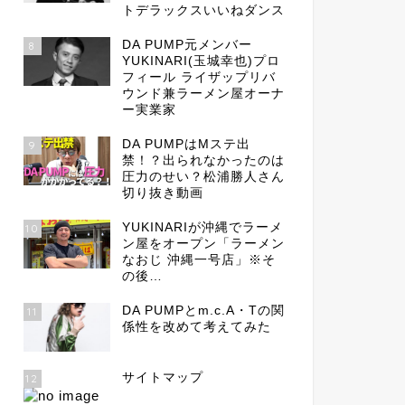
トデラックスいいねダンス
DA PUMP元メンバー
8
YUKINARI(玉城幸也)プロ
フィール ライザップリバ
ウンド兼ラーメン屋オーナ
ー実業家
DA PUMPはMステ出
9
禁！？出られなかったのは
圧力のせい？松浦勝人さん
切り抜き動画
YUKINARIが沖縄でラーメ
10
ン屋をオープン「ラーメン
なおじ 沖縄一号店」※そ
の後…
DA PUMPとm.c.A・Tの関
11
係性を改めて考えてみた
サイトマップ
12