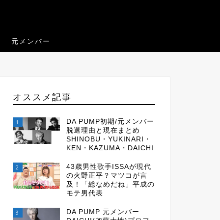
元メンバー
オススメ記事
DA PUMP初期/元メンバー
1
脱退理由と現在まとめ
SHINOBU・YUKINARI・
KEN・KAZUMA・DAICHI
43歳男性歌手ISSAが現代
2
の火野正平？マツコが言
及！「総なめだね」平成の
モテ男代表
DA PUMP 元メンバー
3