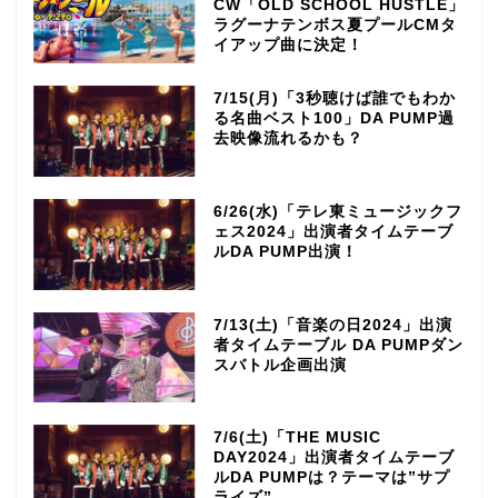
CW「OLD SCHOOL HUSTLE」
ラグーナテンボス夏プールCMタ
イアップ曲に決定！
7/15(月)「3秒聴けば誰でもわか
る名曲ベスト100」DA PUMP過
去映像流れるかも？
6/26(水)「テレ東ミュージックフ
ェス2024」出演者タイムテーブ
ルDA PUMP出演！
7/13(土)「音楽の日2024」出演
者タイムテーブル DA PUMPダン
スバトル企画出演
7/6(土)「THE MUSIC
DAY2024」出演者タイムテーブ
ルDA PUMPは？テーマは”サプ
ライズ”