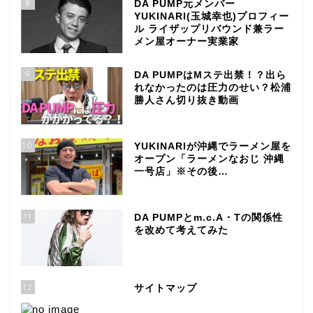
8
DA PUMP元メンバー
YUKINARI(玉城幸也)プロフィー
ル ライザップリバウンド兼ラー
メン屋オーナー実業家
9
DA PUMPはMステ出禁！？出ら
れなかったのは圧力のせい？松浦
勝人さん切り抜き動画
10
YUKINARIが沖縄でラーメン屋を
オープン「ラーメンなおじ 沖縄
一号店」※その後…
11
DA PUMPとm.c.A・Tの関係性
を改めて考えてみた
12
サイトマップ