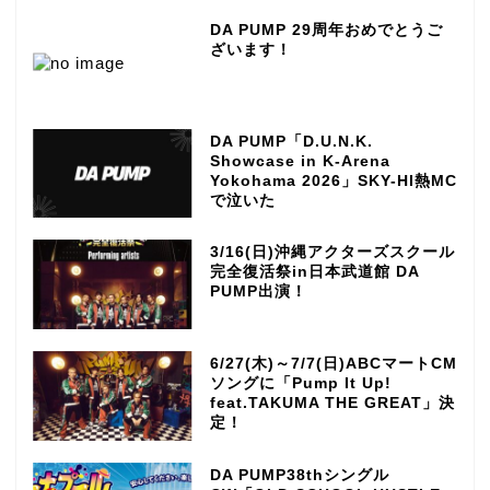
DA PUMP 29周年おめでとうご
ざいます！
DA PUMP「D.U.N.K.
Showcase in K-Arena
Yokohama 2026」SKY-HI熱MC
で泣いた
3/16(日)沖縄アクターズスクール
完全復活祭in日本武道館 DA
PUMP出演！
6/27(木)～7/7(日)ABCマートCM
ソングに「Pump It Up!
feat.TAKUMA THE GREAT」決
定！
DA PUMP38thシングル