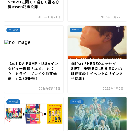
KENZOに聞く！楽しく踊る心
得※web記事公開
2019年11月21日
2018年11月27日
KENZO
本・雑誌
【本】DA PUMP・ISSAイン
4/5(火)「KENZOエッセイ
タビュー掲載「ユメ、キボ
GIFT」発売 EXILE HIROとの
ウ、ミライ―ブレイク前夜物
対談収録！イベント&サイン入
語―」3/30発売！
り特典も
2016年3月13日
2022年4月5日
本・雑誌
本・雑誌