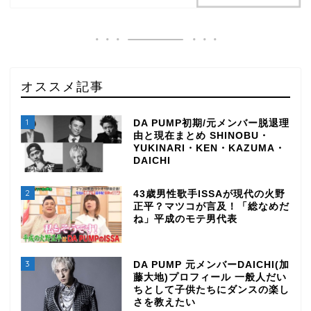
オススメ記事
1
DA PUMP初期/元メンバー脱退理
由と現在まとめ SHINOBU・
YUKINARI・KEN・KAZUMA・
DAICHI
2
43歳男性歌手ISSAが現代の火野
正平？マツコが言及！「総なめだ
ね」平成のモテ男代表
3
DA PUMP 元メンバーDAICHI(加
藤大地)プロフィール 一般人だい
ちとして子供たちにダンスの楽し
さを教えたい