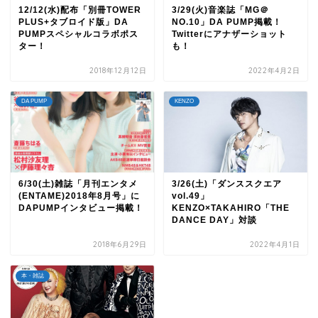
12/12(水)配布「別冊TOWER
3/29(火)音楽誌「MG＠
PLUS+タブロイド版」DA
NO.10」DA PUMP掲載！
PUMPスペシャルコラボポス
Twitterにアナザーショット
ター！
も！
2018年12月12日
2022年4月2日
DA PUMP
KENZO
6/30(土)雑誌「月刊エンタメ
3/26(土)「ダンススクエア
(ENTAME)2018年8月号」に
vol.49」
DAPUMPインタビュー掲載！
KENZO×TAKAHIRO「THE
DANCE DAY」対談
2018年6月29日
2022年4月1日
本・雑誌