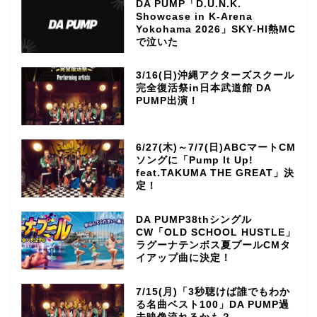
DA PUMP「D.U.N.K.
Showcase in K-Arena
Yokohama 2026」SKY-HI熱MC
で泣いた
3/16(日)沖縄アクターズスクール
完全復活祭in日本武道館 DA
PUMP出演！
6/27(木)～7/7(日)ABCマートCM
ソングに「Pump It Up!
feat.TAKUMA THE GREAT」決
定！
DA PUMP38thシングル
CW「OLD SCHOOL HUSTLE」
ラグーナテンボス夏プールCMタ
イアップ曲に決定！
7/15(月)「3秒聴けば誰でもわか
る名曲ベスト100」DA PUMP過