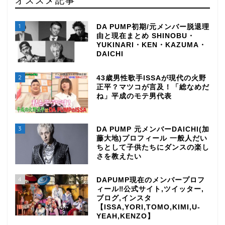
1
DA PUMP初期/元メンバー脱退理
由と現在まとめ SHINOBU・
YUKINARI・KEN・KAZUMA・
DAICHI
2
43歳男性歌手ISSAが現代の火野
正平？マツコが言及！「総なめだ
ね」平成のモテ男代表
3
DA PUMP 元メンバーDAICHI(加
藤大地)プロフィール 一般人だい
ちとして子供たちにダンスの楽し
さを教えたい
4
DAPUMP現在のメンバープロフ
ィール‼公式サイト,ツイッター,
ブログ,インスタ
【ISSA,YORI,TOMO,KIMI,U-
YEAH,KENZO】