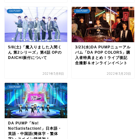
DA PUMP
DA PUMP
5/8(土)「魔入りました入間く
3/23(水)DA PUMPニューアル
ん 第2シリーズ」第4話 OPの
バム「DA POP COLORS」購
DAICHI振付について
入者特典まとめ！ライブ後記
念撮影＆オンラインイベント
2021年5月8日
2022年3月20日
DA PUMP
DA PUMP「No!
No!Satisfaction!」日本語・
英語・中国語(簡体字・繁体
字)・スペイン語追加！