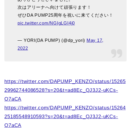
次はアリーナへ向けて頑張ります！
ぜひDA PUMP25周年を祝いに来てください！
pic.twitter.com/NGIgLGI4j0
— YORI(DA PUMP) (@dp_yori)
May 17,
2022
https://twitter.com/DAPUMP_KENZO/status/15265
29962744086528?s=20&t=ad8Ec_QJ3J2-uKCs-
O7aCA
https://twitter.com/DAPUMP_KENZO/status/15264
25185548910593?s=20&t=ad8Ec_QJ3J2-uKCs-
O7aCA