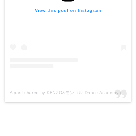
View this post on Instagram
A post shared by KENZO&モンゴル Dance Academy (@kenzo_mon56_dance_academy_)