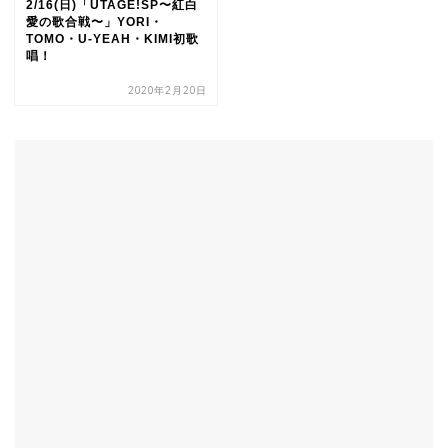
2/16(日)「UTAGE!SP〜紅白
愛の歌合戦〜」YORI・
TOMO・U-YEAH・KIMI初歌
唱！
2020年2月20日