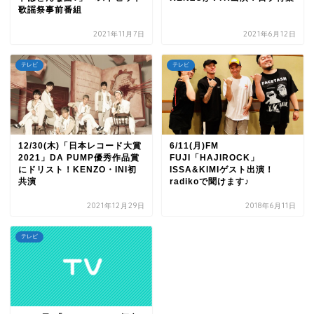
歌謡祭事前番組
2021年11月7日
2021年6月12日
テレビ
テレビ
12/30(木)「日本レコード大賞
6/11(月)FM
2021」DA PUMP優秀作品賞
FUJI「HAJIROCK」
にドリスト！KENZO・INI初
ISSA&KIMIゲスト出演！
共演
radikoで聞けます♪
2021年12月29日
2018年6月11日
テレビ