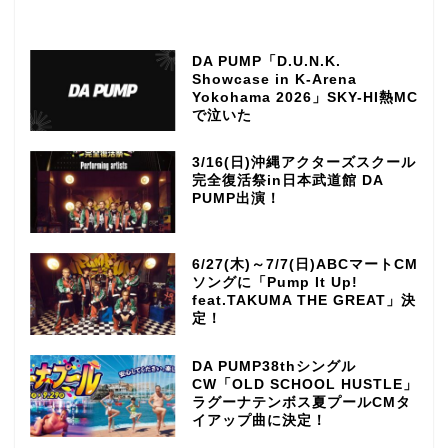
DA PUMP「D.U.N.K.
Showcase in K-Arena
Yokohama 2026」SKY-HI熱MC
で泣いた
3/16(日)沖縄アクターズスクール
完全復活祭in日本武道館 DA
PUMP出演！
6/27(木)～7/7(日)ABCマートCM
ソングに「Pump It Up!
feat.TAKUMA THE GREAT」決
定！
DA PUMP38thシングル
CW「OLD SCHOOL HUSTLE」
ラグーナテンボス夏プールCMタ
イアップ曲に決定！