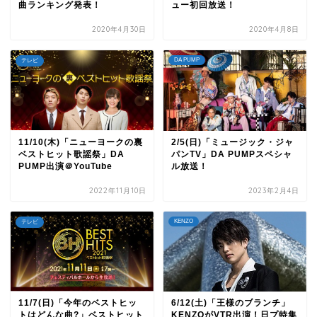
曲ランキング発表！
ュー初回放送！
2020年4月30日
2020年4月8日
DA PUMP
テレビ
11/10(木)「ニューヨークの裏
2/5(日)「ミュージック・ジャ
ベストヒット歌謡祭」DA
パンTV」DA PUMPスペシャ
PUMP出演＠YouTube
ル放送！
2022年11月10日
2023年2月4日
KENZO
テレビ
11/7(日)「今年のベストヒッ
6/12(土)「王様のブランチ」
トはどんな曲?」ベストヒット
KENZOがVTR出演！日プ特集