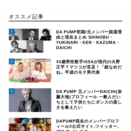
オススメ記事
1
DA PUMP初期/元メンバー脱退理
由と現在まとめ SHINOBU・
YUKINARI・KEN・KAZUMA・
DAICHI
2
43歳男性歌手ISSAが現代の火野
正平？マツコが言及！「総なめだ
ね」平成のモテ男代表
3
DA PUMP 元メンバーDAICHI(加
藤大地)プロフィール 一般人だい
ちとして子供たちにダンスの楽し
さを教えたい
4
DAPUMP現在のメンバープロフ
ィール‼公式サイト,ツイッター,