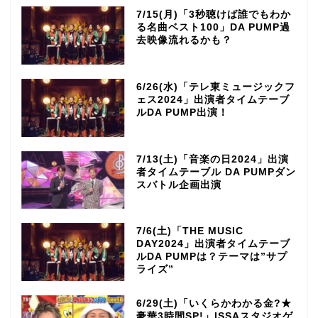
7/15(月)「3秒聴けば誰でもわか
る名曲ベスト100」DA PUMP過
去映像流れるかも？
6/26(水)「テレ東ミュージックフ
ェス2024」出演者タイムテーブ
ルDA PUMP出演！
7/13(土)「音楽の日2024」出演
者タイムテーブル DA PUMPダン
スバトル企画出演
7/6(土)「THE MUSIC
DAY2024」出演者タイムテーブ
ルDA PUMPは？テーマは”サプ
ライズ”
6/29(土)「いくらかわかる金?★
豪華3時間SP!」ISSAスタジオゲ