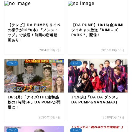
【テレビ】DA PUMPリリイベ
【DA PUMP】10/16(金)KIMI
の様子が10/9(木) 「ノンスト
ツイキャス放送「KIMI～ズ
ップ」で放送！前回の密着動
PARK!!」配信！
画あり！
2014年10月7日
2015年10月16日
テレビ
テレビ
10/5(月)「クイズ!THE違和感
3/19(火)「DA DA ダンス」
秋の3時間SP」DA PUMPが問
DA PUMP＆NANA(MAX)
題に！
2020年10月4日
2019年3月19日
テレビ
テレビ