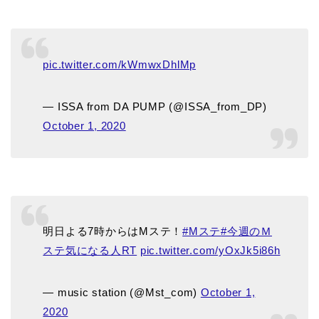
pic.twitter.com/kWmwxDhlMp
— ISSA from DA PUMP (@ISSA_from_DP)
October 1, 2020
明日よる7時からはMステ！
#Mステ
#今週のＭ
ステ気になる人RT
pic.twitter.com/yOxJk5i86h
— music station (@Mst_com)
October 1,
2020