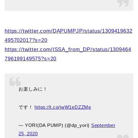
https://twitter.com/DAPUMPJP/status/1309419632
495702017?s=20
https://twitter.com/ISSA_from_DP/status/1309464
796199149575?s=20
お楽しみに！
です！
https://t.co/jwW1eDZZMe
— YORI(DA PUMP) (@dp_yori)
September
25, 2020