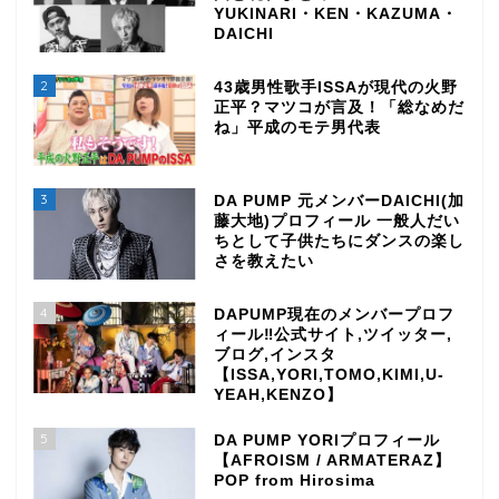
YUKINARI・KEN・KAZUMA・
DAICHI
2
43歳男性歌手ISSAが現代の火野
正平？マツコが言及！「総なめだ
ね」平成のモテ男代表
3
DA PUMP 元メンバーDAICHI(加
藤大地)プロフィール 一般人だい
ちとして子供たちにダンスの楽し
さを教えたい
4
DAPUMP現在のメンバープロフ
ィール‼公式サイト,ツイッター,
ブログ,インスタ
【ISSA,YORI,TOMO,KIMI,U-
YEAH,KENZO】
5
DA PUMP YORIプロフィール
【AFROISM / ARMATERAZ】
POP from Hirosima