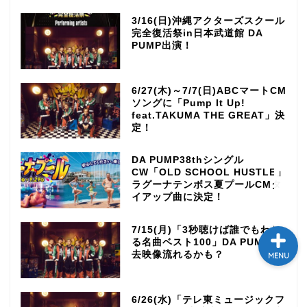
テレビ
3/16(日)沖縄アクターズスクール
完全復活祭in日本武道館 DA
PUMP出演！
ラジオ
6/27(木)～7/7(日)ABCマートCM
メゾン・ド・ミュージック
ソングに「Pump It Up!
～DA PUMP YORIの晴れ
feat.TAKUMA THE GREAT」決
ばれラジオ～
定！
DA PUMP38thシングル
ライブ・イベント
CW「OLD SCHOOL HUSTLE」
ラグーナテンボス夏プールCMタ
イアップ曲に決定！
7/15(月)「3秒聴けば誰でもわか
る名曲ベスト100」DA PUMP過
去映像流れるかも？
MENU
6/26(水)「テレ東ミュージックフ