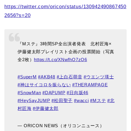
https://twitter.com/oricon/status/130942490867450
2656?s=20
『Mステ』3時間SP全出演者発表 北村匠海×
伊藤健太郎プレイリスト企画の投票開始（写真
全2枚）
https://t.co/XNwfhO7zO6
#SuperM
#AKB48
#上白石萌音
#ウエンツ瑛士
#神はサイコロを振らない
#THERAMPAGE
#SnowMan
#DAPUMP
#日向坂46
#HeySayJUMP
#松田聖子
#wacci
#Mステ
#北
村匠海
#伊藤健太郎
— ORICON NEWS（オリコンニュース）