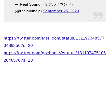
— Real Sound（リアルサウンド）
(@realsoundjp)
September 25, 2020
https://twitter.com/Mst_com/status/131197348577
0489856?s=20
https://twitter.com/gochan_V/status/131197475106
2040576?s=20