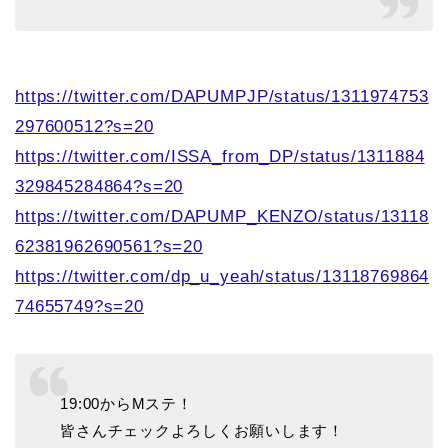
https://twitter.com/DAPUMPJP/status/1311974753
297600512?s=20
https://twitter.com/ISSA_from_DP/status/1311884
329845284864?s=20
https://twitter.com/DAPUMP_KENZO/status/13118
62381962690561?s=20
https://twitter.com/dp_u_yeah/status/13118769864
74655749?s=20
19:00からMステ！
皆さんチェックよろしくお願いします！