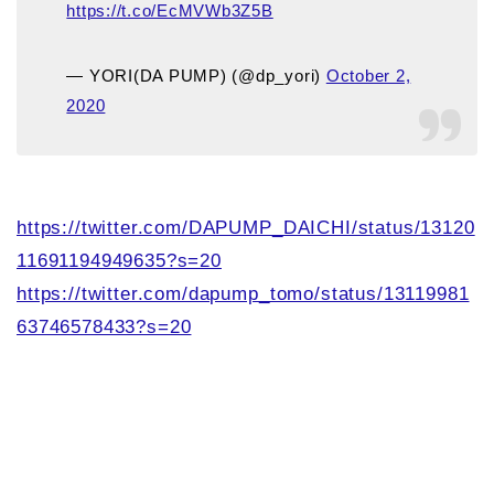
https://t.co/EcMVWb3Z5B
— YORI(DA PUMP) (@dp_yori)
October 2,
2020
https://twitter.com/DAPUMP_DAICHI/status/13120
11691194949635?s=20
https://twitter.com/dapump_tomo/status/13119981
63746578433?s=20