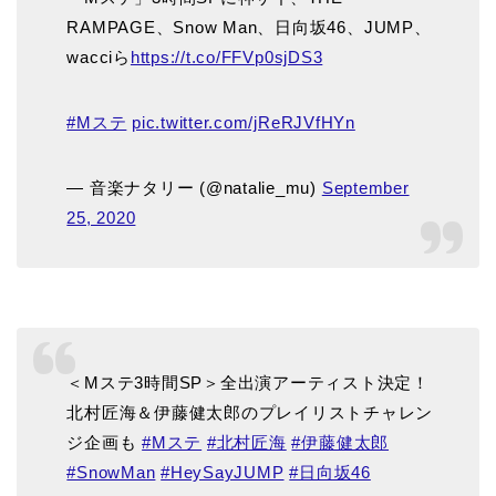
RAMPAGE、Snow Man、日向坂46、JUMP、
wacciら
https://t.co/FFVp0sjDS3
#Mステ
pic.twitter.com/jReRJVfHYn
— 音楽ナタリー (@natalie_mu)
September
25, 2020
＜Mステ3時間SP＞全出演アーティスト決定！
北村匠海＆伊藤健太郎のプレイリストチャレン
ジ企画も
#Mステ
#北村匠海
#伊藤健太郎
#SnowMan
#HeySayJUMP
#日向坂46