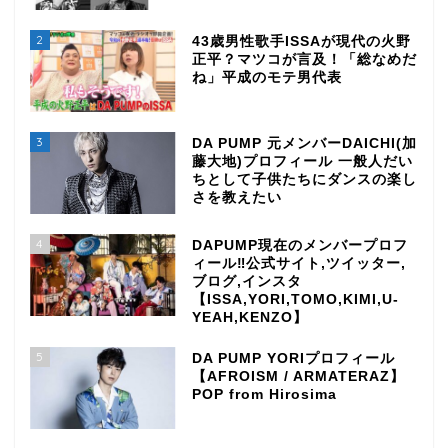
2
43歳男性歌手ISSAが現代の火野
正平？マツコが言及！「総なめだ
ね」平成のモテ男代表
3
DA PUMP 元メンバーDAICHI(加
藤大地)プロフィール 一般人だい
ちとして子供たちにダンスの楽し
さを教えたい
4
DAPUMP現在のメンバープロフ
ィール‼公式サイト,ツイッター,
ブログ,インスタ
【ISSA,YORI,TOMO,KIMI,U-
YEAH,KENZO】
5
DA PUMP YORIプロフィール
【AFROISM / ARMATERAZ】
POP from Hirosima