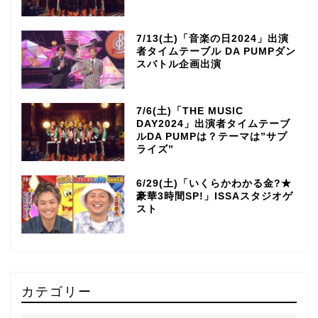
7/13(土)「音楽の日2024」出演
者タイムテーブル DA PUMPダン
スバトル企画出演
7/6(土)「THE MUSIC
DAY2024」出演者タイムテーブ
ルDA PUMPは？テーマは”サプ
ライズ”
6/29(土)「いくらかわかる金?★
豪華3時間SP!」ISSAスタジオゲ
スト
カテゴリー