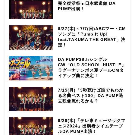
完全復活祭in日本武道館 DA
PUMP出演！
6/27(木)～7/7(日)ABCマートCM
ソングに「Pump It Up!
feat.TAKUMA THE GREAT」決
定！
DA PUMP38thシングル
CW「OLD SCHOOL HUSTLE」
ラグーナテンボス夏プールCMタ
イアップ曲に決定！
7/15(月)「3秒聴けば誰でもわか
る名曲ベスト100」DA PUMP過
去映像流れるかも？
6/26(水)「テレ東ミュージックフ
ェス2024」出演者タイムテーブ
ルDA PUMP出演！