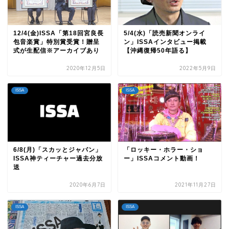
12/4(金)ISSA「第18回宮良長
5/4(水)「読売新聞オンライ
包音楽賞」特別賞受賞！贈呈
ン」ISSAインタビュー掲載
式が生配信※アーカイブあり
【沖縄復帰50年語る】
2020年12月5日
2022年5月9日
ISSA
ISSA
6/8(月)「スカッとジャパン」
「ロッキー・ホラー・ショ
ISSA神ティーチャー過去分放
ー」ISSAコメント動画！
送
2020年6月7日
2021年11月27日
ISSA
ISSA