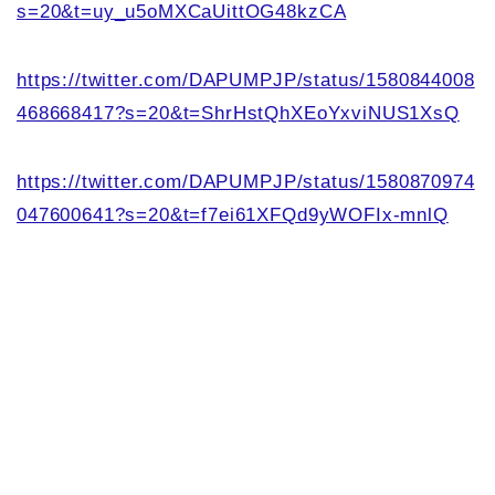
s=20&t=uy_u5oMXCaUittOG48kzCA
https://twitter.com/DAPUMPJP/status/1580844008
468668417?s=20&t=ShrHstQhXEoYxviNUS1XsQ
https://twitter.com/DAPUMPJP/status/1580870974
047600641?s=20&t=f7ei61XFQd9yWOFIx-mnlQ