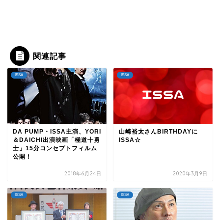
関連記事
ISSA
ISSA
DA PUMP・ISSA主演、YORI
山崎裕太さんBIRTHDAYに
＆DAICHI出演映画「極道十勇
ISSA☆
士」15分コンセプトフィルム
公開！
2018年6月24日
2020年3月9日
ISSA
ISSA