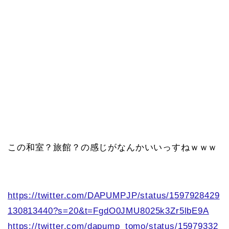
この和室？旅館？の感じがなんかいいっすねｗｗｗ
https://twitter.com/DAPUMPJP/status/1597928429
130813440?s=20&t=FgdO0JMU8025k3Zr5lbE9A
https://twitter.com/dapump_tomo/status/15979332