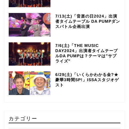
7/13(土)「音楽の日2024」出演
者タイムテーブル DA PUMPダン
スバトル企画出演
7/6(土)「THE MUSIC
DAY2024」出演者タイムテーブ
ルDA PUMPは？テーマは”サプ
ライズ”
6/29(土)「いくらかわかる金?★
豪華3時間SP!」ISSAスタジオゲ
スト
カテゴリー