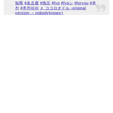
知県
#名古屋
#地元
#fyp
#fypシ
#foryou
#추
천
#추천떠라
♬ ココロオドル -original
version- – nobodyknows+