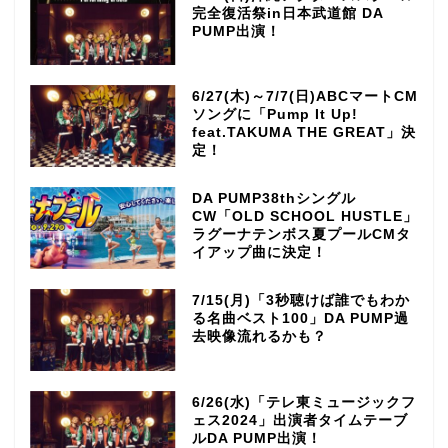
完全復活祭in日本武道館 DA
PUMP出演！
6/27(木)～7/7(日)ABCマートCM
ソングに「Pump It Up!
feat.TAKUMA THE GREAT」決
定！
DA PUMP38thシングル
CW「OLD SCHOOL HUSTLE」
ラグーナテンボス夏プールCMタ
イアップ曲に決定！
7/15(月)「3秒聴けば誰でもわか
る名曲ベスト100」DA PUMP過
去映像流れるかも？
6/26(水)「テレ東ミュージックフ
ェス2024」出演者タイムテーブ
ルDA PUMP出演！