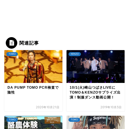
関連記事
TOMO
KENZO
DA PUMP TOMO PCR検査で
10/1(火)崎山つばさLIVEに
陰性
TOMO＆KENZOサプライズ出
演！制服ダンス動画公開！
2020年10月21日
2019年10月3日
TOMO
TOMO