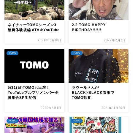
ネイチャーTOMOシーズン3
2.2 TOMO HAPPY
酪農体験後編 dTV＠YouTube
BIRTHDAY!!!!!!
2021年10月18日
2022年2月3日
TOMO
TOMO
5/31(日)TOMOも出演！
ラウールさんが
YouTubeブルプリメンバー全
BLACK×BLACK着用で
員集合SP生配信
TOMO歓喜
2020年6月1日
2021年11月29日
TOMO
TOMO