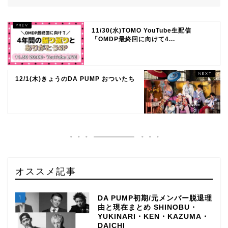
11/30(水)TOMO YouTube生配信
「OMDP最終回に向けて4...
12/1(木)きょうのDA PUMP おついたち
オススメ記事
1
DA PUMP初期/元メンバー脱退理
由と現在まとめ SHINOBU・
YUKINARI・KEN・KAZUMA・
DAICHI