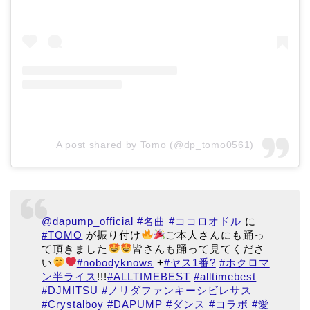
A post shared by Tomo (@dp_tomo0561)
@dapump_official
#名曲
#ココロオドル
に
#TOMO
が振り付け
ご本人さんにも踊っ
て頂きました
皆さんも踊って見てくださ
い
#nobodyknows
+
#ヤス1番?
#ホクロマ
ン半ライス
!!!
#ALLTIMEBEST
#alltimebest
#DJMITSU
#ノリダファンキーシビレサス
#Crystalboy
#DAPUMP
#ダンス
#コラボ
#愛