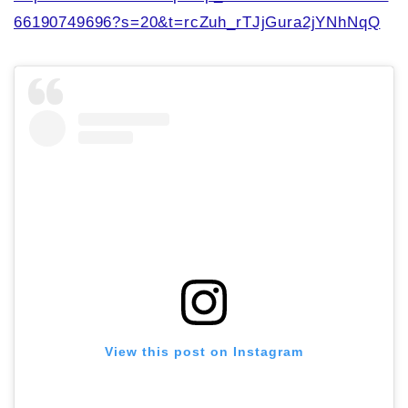
66190749696?s=20&t=rcZuh_rTJjGura2jYNhNqQ
View this post on Instagram