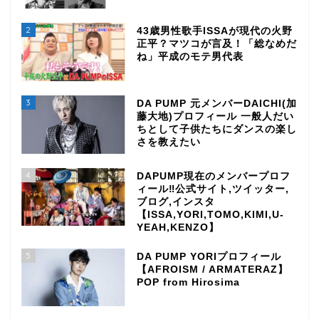
2
43歳男性歌手ISSAが現代の火野
正平？マツコが言及！「総なめだ
ね」平成のモテ男代表
3
DA PUMP 元メンバーDAICHI(加
藤大地)プロフィール 一般人だい
ちとして子供たちにダンスの楽し
さを教えたい
4
DAPUMP現在のメンバープロフ
ィール‼公式サイト,ツイッター,
ブログ,インスタ
【ISSA,YORI,TOMO,KIMI,U-
YEAH,KENZO】
5
DA PUMP YORIプロフィール
【AFROISM / ARMATERAZ】
POP from Hirosima