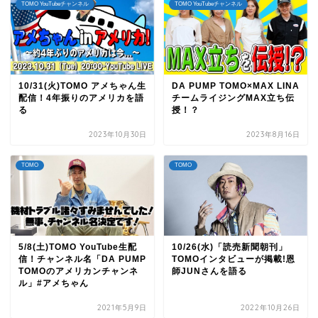
TOMO YouTubeチャンネル
TOMO YouTubeチャンネル
10/31(火)TOMO アメちゃん生
DA PUMP TOMO×MAX LINA
配信！4年振りのアメリカを語
チームライジングMAX立ち伝
る
授！？
2023年10月30日
2023年8月16日
TOMO
TOMO
5/8(土)TOMO YouTube生配
10/26(水)「読売新聞朝刊」
信！チャンネル名「DA PUMP
TOMOインタビューが掲載!恩
TOMOのアメリカンチャンネ
師JUNさんを語る
ル」#アメちゃん
2021年5月9日
2022年10月26日