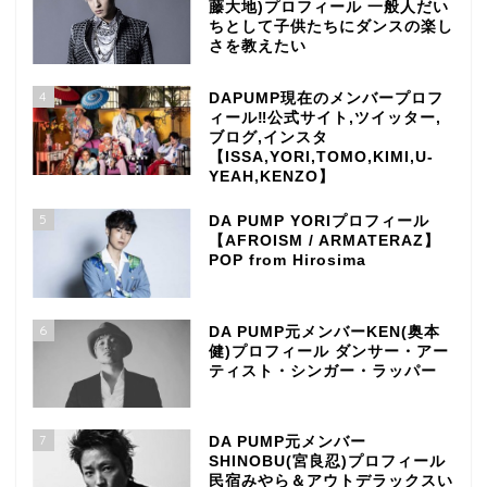
藤大地)プロフィール 一般人だい
ちとして子供たちにダンスの楽し
さを教えたい
4
DAPUMP現在のメンバープロフ
ィール‼公式サイト,ツイッター,
ブログ,インスタ
【ISSA,YORI,TOMO,KIMI,U-
YEAH,KENZO】
5
DA PUMP YORIプロフィール
【AFROISM / ARMATERAZ】
POP from Hirosima
6
DA PUMP元メンバーKEN(奥本
健)プロフィール ダンサー・アー
ティスト・シンガー・ラッパー
7
DA PUMP元メンバー
SHINOBU(宮良忍)プロフィール
民宿みやら＆アウトデラックスい