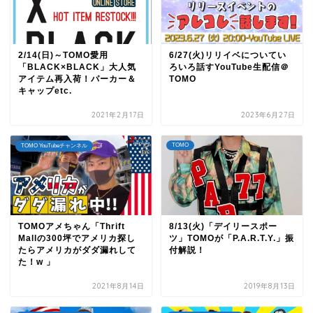
2/14(日)～TOMO愛用
6/27(火)リリイベについてい
「BLACK×BLACK」大人気
ろいろ話すYouTube生配信＠
アイテム再入荷！パーカー＆
TOMO
キャップetc.
2021年2月17日
2023年6月27日
TOMO
TOMO YouTubeチャンネル
TOMOアメちゃん「Thrift
8/13(火)「デイリースポー
Mallの300坪でアメリカ探し
ツ」TOMOが「P.A.R.T.Y.」振
たらアメリカがダダ漏れして
付解説！
た！w 」
2021年8月14日
2019年8月13日