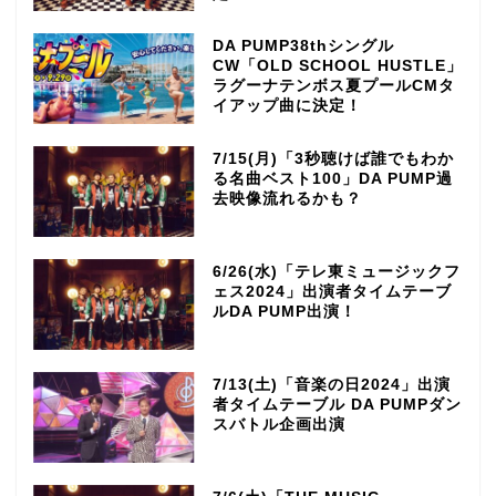
DA PUMP38thシングル
CW「OLD SCHOOL HUSTLE」
ラグーナテンボス夏プールCMタ
イアップ曲に決定！
7/15(月)「3秒聴けば誰でもわか
る名曲ベスト100」DA PUMP過
去映像流れるかも？
6/26(水)「テレ東ミュージックフ
ェス2024」出演者タイムテーブ
ルDA PUMP出演！
7/13(土)「音楽の日2024」出演
者タイムテーブル DA PUMPダン
スバトル企画出演