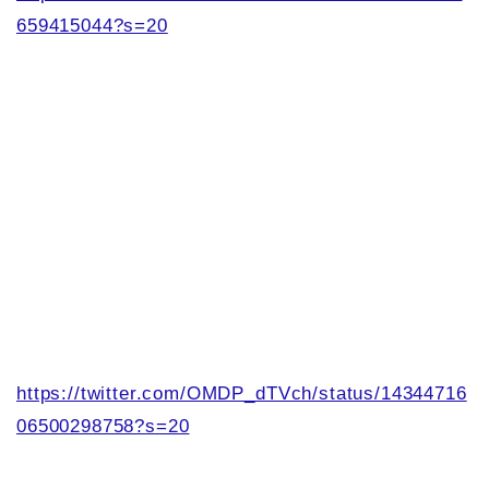
659415044?s=20
https://twitter.com/OMDP_dTVch/status/14344716
06500298758?s=20