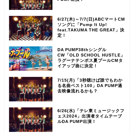
6/27(木)～7/7(日)ABCマートCM
ソングに「Pump It Up!
feat.TAKUMA THE GREAT」決
定！
DA PUMP38thシングル
CW「OLD SCHOOL HUSTLE」
ラグーナテンボス夏プールCMタ
イアップ曲に決定！
7/15(月)「3秒聴けば誰でもわか
る名曲ベスト100」DA PUMP過
去映像流れるかも？
6/26(水)「テレ東ミュージックフ
ェス2024」出演者タイムテーブ
ルDA PUMP出演！