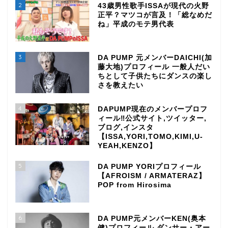
2
43歳男性歌手ISSAが現代の火野
正平？マツコが言及！「総なめだ
ね」平成のモテ男代表
3
DA PUMP 元メンバーDAICHI(加
藤大地)プロフィール 一般人だい
ちとして子供たちにダンスの楽し
さを教えたい
4
DAPUMP現在のメンバープロフ
ィール‼公式サイト,ツイッター,
ブログ,インスタ
【ISSA,YORI,TOMO,KIMI,U-
YEAH,KENZO】
5
DA PUMP YORIプロフィール
【AFROISM / ARMATERAZ】
POP from Hirosima
6
DA PUMP元メンバーKEN(奥本
健)プロフィール ダンサー・アー