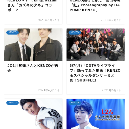
KENZO × s**t kingz kazuki
KENZO踊ってみた「菅田将暉
さん「カズキのタネ」コラ
『虹』choreography by DA
ボ！？
PUMP KENZO」
2021年6月25日
2022年2月6日
KENZO
KENZO
JO1川尻蓮さんとKENZOが再
6/7(月)「CDTVライブライ
会
ブ」踊ってみた動画！KENZO
＆スペシャルダンサーまと
め！SHUFFLE!!
2021年6月15日
2021年6月9日
KENZO
KENZO