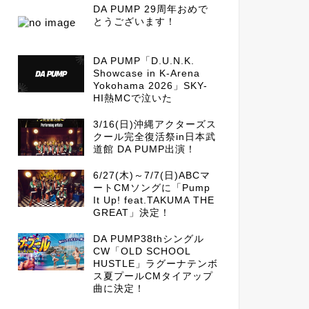
DA PUMP 29周年おめで
とうございます！
DA PUMP「D.U.N.K.
Showcase in K-Arena
Yokohama 2026」SKY-
HI熱MCで泣いた
3/16(日)沖縄アクターズス
クール完全復活祭in日本武
道館 DA PUMP出演！
6/27(木)～7/7(日)ABCマ
ートCMソングに「Pump
It Up! feat.TAKUMA THE
GREAT」決定！
DA PUMP38thシングル
CW「OLD SCHOOL
HUSTLE」ラグーナテンボ
ス夏プールCMタイアップ
曲に決定！