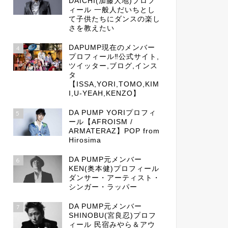
DAICHI(加藤大地)プロフ
ィール 一般人だいちとし
て子供たちにダンスの楽し
さを教えたい
DAPUMP現在のメンバー
4
プロフィール‼公式サイト,
ツイッター,ブログ,インス
タ
【ISSA,YORI,TOMO,KIM
I,U-YEAH,KENZO】
DA PUMP YORIプロフィ
5
ール【AFROISM /
ARMATERAZ】POP from
Hirosima
DA PUMP元メンバー
6
KEN(奥本健)プロフィール
ダンサー・アーティスト・
シンガー・ラッパー
DA PUMP元メンバー
7
SHINOBU(宮良忍)プロフ
ィール 民宿みやら＆アウ