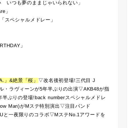
い いつも夢のままじゃいられない」
are」
Man)「スペシャルメドレー」
IRTHDAY」
.A.」&絶景「桜」
▽改名後初登場!三代目 J
ヴリル・ラヴィーンが5年半ぶりの出演▽AKB48が指
ぶりの登場!back numberスペシャルメドレ
Snow Man)がMステ特別演出▽注目バンド
KERUと一夜限りのコラボ▽MステNo.1アワードを