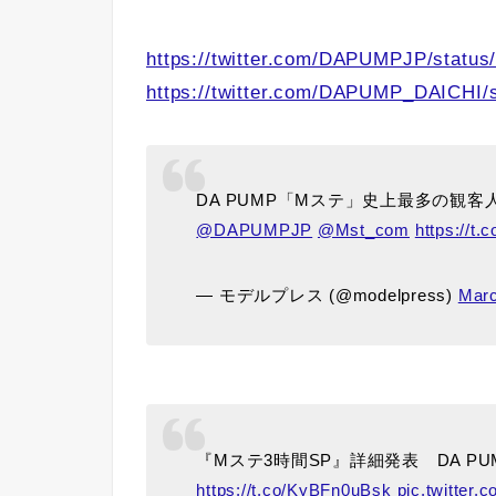
https://twitter.com/DAPUMPJP/statu
https://twitter.com/DAPUMP_DAICHI/
DA PUMP「Mステ」史上最多の観
@DAPUMPJP
@Mst_com
https://t
— モデルプレス (@modelpress)
Marc
『Mステ3時間SP』詳細発表 DA PU
https://t.co/KyBFn0uBsk
pic.twitter