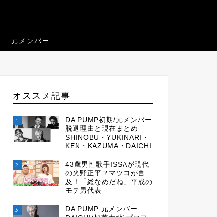
元メンバー
オススメ記事
DA PUMP初期/元メンバー
1
脱退理由と現在まとめ
SHINOBU・YUKINARI・
KEN・KAZUMA・DAICHI
43歳男性歌手ISSAが現代
2
の火野正平？マツコが言
及！「総なめだね」平成の
モテ男代表
DA PUMP 元メンバー
3