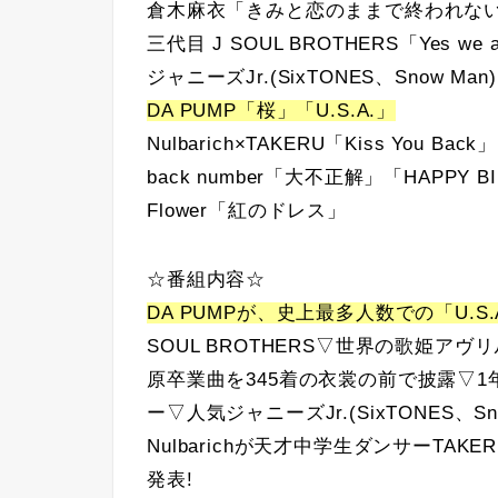
倉木麻衣「きみと恋のままで終われな
三代目 J SOUL BROTHERS「Yes we 
ジャニーズJr.(SixTONES、Snow 
DA PUMP「桜」「U.S.A.」
Nulbarich×TAKERU「Kiss You Back」
back number「大不正解」「HAPPY B
Flower「紅のドレス」
☆番組内容☆
DA PUMPが、史上最多人数での「U.S
SOUL BROTHERS▽世界の歌姫ア
原卒業曲を345着の衣裳の前で披露▽1年半
ー▽人気ジャニーズJr.(SixTONES、
Nulbarichが天才中学生ダンサーTA
発表!