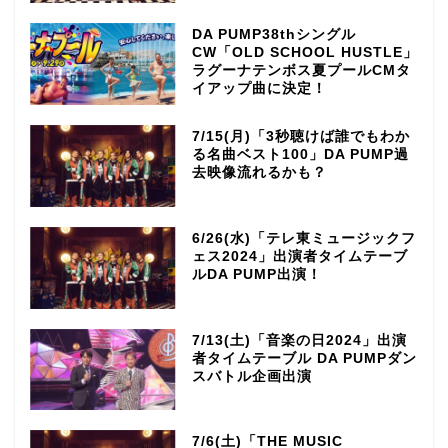
DA PUMP38thシングル
CW「OLD SCHOOL HUSTLE」
ラグーナテンボス夏プールCMタ
イアップ曲に決定！
7/15(月)「3秒聴けば誰でもわか
る名曲ベスト100」DA PUMP過
去映像流れるかも？
6/26(水)「テレ東ミュージックフ
ェス2024」出演者タイムテーブ
ルDA PUMP出演！
7/13(土)「音楽の日2024」出演
者タイムテーブル DA PUMPダン
スバトル企画出演
TOP
7/6(土)「THE MUSIC