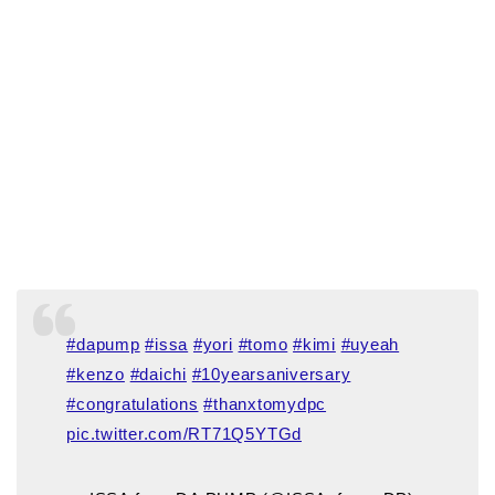
#dapump
#issa
#yori
#tomo
#kimi
#uyeah
#kenzo
#daichi
#10yearsaniversary
#congratulations
#thanxtomydpc
pic.twitter.com/RT71Q5YTGd