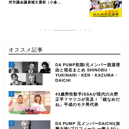
州市議会議員補欠選挙（小倉...
オススメ記事
1
DA PUMP初期/元メンバー脱退理
由と現在まとめ SHINOBU・
YUKINARI・KEN・KAZUMA・
DAICHI
2
43歳男性歌手ISSAが現代の火野
正平？マツコが言及！「総なめだ
ね」平成のモテ男代表
3
DA PUMP 元メンバーDAICHI(加
藤大地)プロフィール 一般人だい