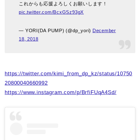
これからも応援よろしくお願いします！
pic.twitter.com/BcxGSz93gX
— YORI(DA PUMP) (@dp_yori)
December
18, 2018
https://twitter.com/kimi_from_dp_kz/status/10750
20800040660992
https://www.instagram.com/p/BrfiFUqA4Sd/