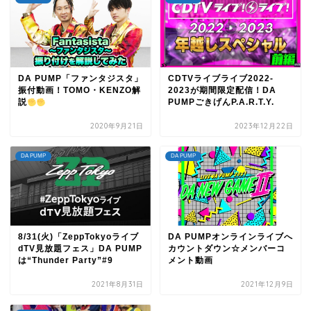
DA PUMP「ファンタジスタ」
CDTVライブライブ2022-
振付動画！TOMO・KENZO解
2023が期間限定配信！DA
説
PUMPごきげんP.A.R.T.Y.
2020年9月21日
2023年12月22日
DA PUMP
DA PUMP
8/31(火)「ZeppTokyoライブ
DA PUMPオンラインライブへ
dTV見放題フェス」DA PUMP
カウントダウン☆メンバーコ
は“Thunder Party”#9
メント動画
2021年8月31日
2021年12月9日