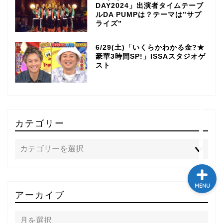
DAY2024」出演者タイムテーブ
テレビ
ルDA PUMPは？テーマは”サプ
ライズ”
ラジオ
6/29(土)「いくらかわかる金?★
豪華3時間SP!」ISSAスタジオゲ
スト
メゾン・ド・ミュージック
～DA PUMP YORIの晴れ
ばれラジオ～
ライブ・イベント
カテゴリー
MENU
アーカイブ