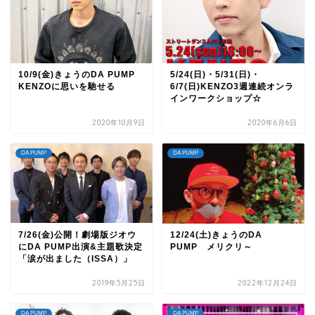
10/9(金)きょうのDA PUMP
5/24(日)・5/31(日)・
KENZOに思いを馳せる
6/7(日)KENZO3週連続オンラ
インワークショップ☆
2020年10月9日
2020年6月6日
DA PUMP
DA PUMP
7/26(金)公開！劇場版ジオウ
12/24(土)きょうのDA
にDA PUMP出演&主題歌決定
PUMP メリクリ～
「涙が出ました（ISSA）」
2019年5月25日
2022年12月24日
DA PUMP
DA PUMP