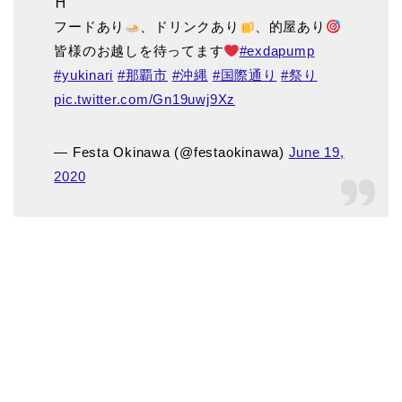
⛩
フードあり
、ドリンクあり
、的屋あり
皆様のお越しを待ってます
#exdapump
#yukinari
#那覇市
#沖縄
#国際通り
#祭り
pic.twitter.com/Gn19uwj9Xz
— Festa Okinawa (@festaokinawa)
June 19,
2020