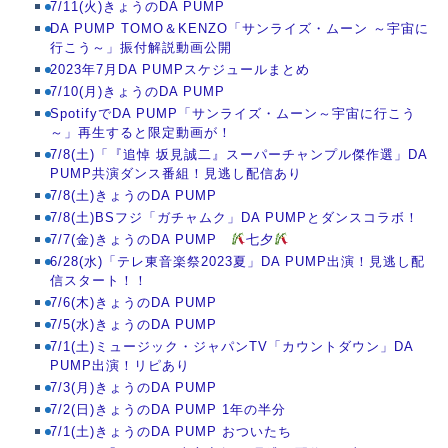
7/11(火)きょうのDA PUMP
DA PUMP TOMO＆KENZO「サンライズ・ムーン ～宇宙に
行こう～」振付解説動画公開
2023年7月DA PUMPスケジュールまとめ
7/10(月)きょうのDA PUMP
SpotifyでDA PUMP「サンライズ・ムーン～宇宙に行こう
～」再生すると限定動画が！
7/8(土)「『追悼 坂見誠二』スーパーチャンプル傑作選」DA
PUMP共演ダンス番組！見逃し配信あり
7/8(土)きょうのDA PUMP
7/8(土)BSフジ「ガチャムク」DA PUMPとダンスコラボ！
7/7(金)きょうのDA PUMP
七夕
6/28(水)「テレ東音楽祭2023夏」DA PUMP出演！見逃し配
信スタート！！
7/6(木)きょうのDA PUMP
7/5(水)きょうのDA PUMP
7/1(土)ミュージック・ジャパンTV「カウントダウン」DA
PUMP出演！リピあり
7/3(月)きょうのDA PUMP
7/2(日)きょうのDA PUMP 1年の半分
7/1(土)きょうのDA PUMP おついたち