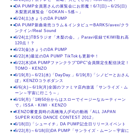
DA PUMP全員憲さんの展覧会にお邪魔！6/7(日)～6/25(日)
木梨憲武展覧会「GOKAN～5感～」
6/24(土)きょうのDA PUMP
DA PUMP新曲発売コラム＆インタビューBARKS/avex/クラ
ンクイン/Real Sound
6/24(土)TBSラジオ「木梨の会。」Paravi収録でKIMI取れ高
120点！？
6/23(金)きょうのDA PUMP
6/22(木)最近のDA PUMP TikTokも更新中！
6/22(木)DA PUMPファンクラブ“DPC”会員限定生配信決定！
TOMO・KENZO
6/19(月)～6/21(水)「DayDay.」6/19(月)「シノビーとおさん
ぽ」KENZOコラボダンス
6/6(火)～6/19(月)全国のファミマ店内放送「サンライズ・ム
ーン～宇宙に行こう～」
6/19(月)「1時50分からはスローでイージーなルーティーン
で」ISSA・KIMI・KENZO
KENZO審査員時の高橋海人(F4)の動画「ALL JAPAN
SUPER KIDS DANCE CONTEST 2012」
6/18(日)「シューイチ」DA PUMP記念日リリースイベント
5/22(月)～6/18(日)DA PUMP「サンライズ・ムーン～宇宙に