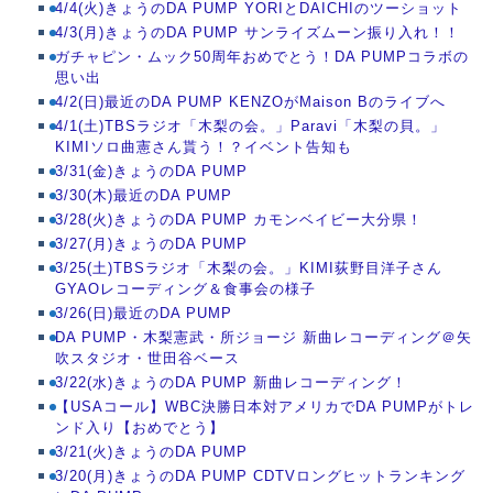
4/4(火)きょうのDA PUMP YORIとDAICHIのツーショット
4/3(月)きょうのDA PUMP サンライズムーン振り入れ！！
ガチャピン・ムック50周年おめでとう！DA PUMPコラボの
思い出
4/2(日)最近のDA PUMP KENZOがMaison Bのライブへ
4/1(土)TBSラジオ「木梨の会。」Paravi「木梨の貝。」
KIMIソロ曲憲さん貰う！？イベント告知も
3/31(金)きょうのDA PUMP
3/30(木)最近のDA PUMP
3/28(火)きょうのDA PUMP カモンベイビー大分県！
3/27(月)きょうのDA PUMP
3/25(土)TBSラジオ「木梨の会。」KIMI荻野目洋子さん
GYAOレコーディング＆食事会の様子
3/26(日)最近のDA PUMP
DA PUMP・木梨憲武・所ジョージ 新曲レコーディング＠矢
吹スタジオ・世田谷ベース
3/22(水)きょうのDA PUMP 新曲レコーディング！
【USAコール】WBC決勝日本対アメリカでDA PUMPがトレ
ンド入り【おめでとう】
3/21(火)きょうのDA PUMP
3/20(月)きょうのDA PUMP CDTVロングヒットランキング