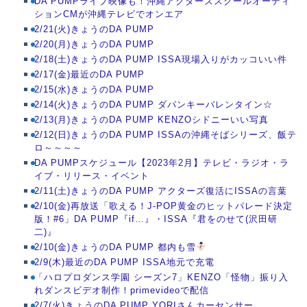
DA PUMPライブ映像も！沖縄アクターズスクールオーディ
ションCMが沖縄テレビでオンエア
2/21(火)きょうのDA PUMP
2/20(月)きょうのDA PUMP
2/18(土)きょうのDA PUMP ISSA現場入りがカッコいい件
2/17(金)最近のDA PUMP
2/15(水)きょうのDA PUMP
2/14(火)きょうのDA PUMP ダパンキーバレンタイン☆
2/13(月)きょうのDA PUMP KENZOシドニーいい写真
2/12(日)きょうのDA PUMP ISSAの沖縄そばシリーズ、飯テ
ロ～～～～
DA PUMPスケジュール【2023年2月】テレビ・ラジオ・ラ
イブ・リリース・イベント
2/11(土)きょうのDA PUMP アクターズ復活にISSAの言葉
2/10(金)再放送「歌える！J-POP黄金のヒットパレード決定
版！#6」DA PUMP『if…』・ISSA『君をのせて(沢田研
二)』
2/10(金)きょうのDA PUMP 都内も雪
2/9(木)最近のDA PUMP ISSA地元で充電
「ハロプロダンス学園 シーズン7」KENZO「怪物」振り入
れダンスビデオ制作！primevideoで配信
2/7(火)きょうのDA PUMP YORIさんカーセンサー