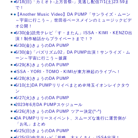
6/18(日)「カミオト-上方音祭-」見逃し配信7/1(土)23:59ま
で！
【Another Music Video】DA PUMP「サンライズ・ムーン
～宇宙に行こう～」世田谷ベースメインのミュージックビデ
オ公開！
6/30(金)読売テレビ「す・またん」ISSA・KIMI・KENZO出
演！制作秘話からプライベートまで！？
6/30(金)きょうのDA PUMP
6/30(金)「バズリズム02」DA PUMP出演！サンライズ・ム
ーン～宇宙に行こう～披露
6/29(木)きょうのDA PUMP
ISSA・YORI・TOMO・KIMIが東方神起のライブへ！
6/28(水)きょうのDA PUMP
6/10(土)DA PUMPリリイベまとめ＠埼玉イオンレイクタウ
ン
6/27(火)きょうのDA PUMP
2023年6月DA PUMPスケジュール
6/26(月)きょうのDA PUMP ツアー決定(^-^)
DA PUMPリリースイベント、スムーズな進行に運営側が
「お礼」まとめ
6/25(日)きょうのDA PUMP
6/25(日)中京テレビ「前略、大とくさん」ISSA出演！