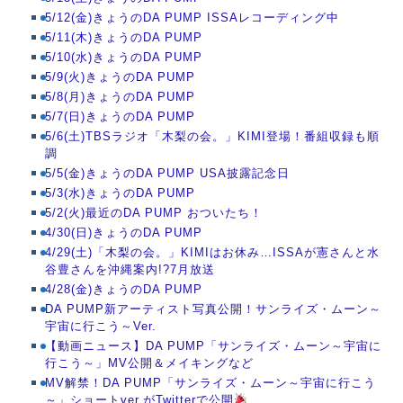
5/12(金)きょうのDA PUMP ISSAレコーディング中
5/11(木)きょうのDA PUMP
5/10(水)きょうのDA PUMP
5/9(火)きょうのDA PUMP
5/8(月)きょうのDA PUMP
5/7(日)きょうのDA PUMP
5/6(土)TBSラジオ「木梨の会。」KIMI登場！番組収録も順
調
5/5(金)きょうのDA PUMP USA披露記念日
5/3(水)きょうのDA PUMP
5/2(火)最近のDA PUMP おついたち！
4/30(日)きょうのDA PUMP
4/29(土)「木梨の会。」KIMIはお休み…ISSAが憲さんと水
谷豊さんを沖縄案内!?7月放送
4/28(金)きょうのDA PUMP
DA PUMP新アーティスト写真公開！サンライズ・ムーン～
宇宙に行こう～Ver.
【動画ニュース】DA PUMP「サンライズ・ムーン～宇宙に
行こう～」MV公開＆メイキングなど
MV解禁！DA PUMP「サンライズ・ムーン～宇宙に行こう
～」ショートver.がTwitterで公開