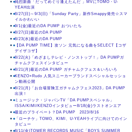
純烈新曲「だってめぐり逢えたんだ 」MVにTOMO・U-
YEAH出演
8/27(日)～9/3(日)「Sunday Party」新作Smappy発売☆スマ
イルかわいい
9/1(金)最近のDA PUMP おついたち
8/27(日)最近のDA PUMP
8/23(水)最近のDA PUMP
【DA PUMP TIME】攻ソン 元気になる曲をSELECT【コザ
デイザコザ】
8/22(火)「めざましテレビ・ノンストップ！」DA PUMPガ
チャムクフェスインタビュー
8/21(月)最近のDA PUMP ガチャムクフェス＆いろいろ
KENZO×Rudo 人気スニーカーブランドスペシャルセッショ
ン動画公開
8/21(月)「お台場冒険王ガチャムクフェス2023」DA PUMP
出演！
ミュージック・ジャパンTV「DA PUMPスペシャル」
ISSA/KIMI/KENZOインタビュー8/18(金)ラストオンエア
最近のプライベート？DA PUMP 2023/8/16
「ローチケ」TOMO、KIMI、U-YEAHライブに向けてのイン
タビュー
8/11(金)TOWER RECORDS MUSIC「BOYS SUMMER