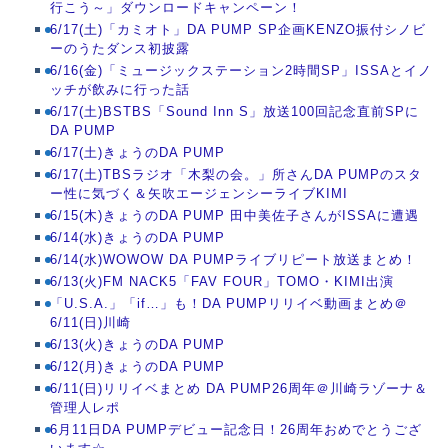
行こう～」ダウンロードキャンペーン！
6/17(土)「カミオト」DA PUMP SP企画KENZO振付シノビ
ーのうたダンス初披露
6/16(金)「ミュージックステーション2時間SP」ISSAとイノ
ッチが飲みに行った話
6/17(土)BSTBS「Sound Inn S」放送100回記念直前SPに
DA PUMP
6/17(土)きょうのDA PUMP
6/17(土)TBSラジオ「木梨の会。」所さんDA PUMPのスタ
ー性に気づく＆矢吹エージェンシーライブKIMI
6/15(木)きょうのDA PUMP 田中美佐子さんがISSAに遭遇
6/14(水)きょうのDA PUMP
6/14(水)WOWOW DA PUMPライブリピート放送まとめ！
6/13(火)FM NACK5「FAV FOUR」TOMO・KIMI出演
「U.S.A.」「if…」も！DA PUMPリリイベ動画まとめ＠
6/11(日)川崎
6/13(火)きょうのDA PUMP
6/12(月)きょうのDA PUMP
6/11(日)リリイベまとめ DA PUMP26周年＠川崎ラゾーナ＆
管理人レポ
6月11日DA PUMPデビュー記念日！26周年おめでとうござ