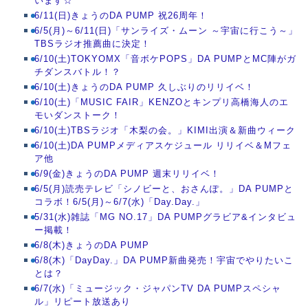
います☆
6/11(日)きょうのDA PUMP 祝26周年！
6/5(月)～6/11(日)「サンライズ・ムーン ～宇宙に行こう～」
TBSラジオ推薦曲に決定！
6/10(土)TOKYOMX「音ボケPOPS」DA PUMPとMC陣がガ
チダンスバトル！？
6/10(土)きょうのDA PUMP 久しぶりのリリイベ！
6/10(土)「MUSIC FAIR」KENZOとキンプリ高橋海人のエ
モいダンストーク！
6/10(土)TBSラジオ「木梨の会。」KIMI出演＆新曲ウィーク
6/10(土)DA PUMPメディアスケジュール リリイベ＆Mフェ
ア他
6/9(金)きょうのDA PUMP 週末リリイベ！
6/5(月)読売テレビ「シノビーと、おさんぽ。」DA PUMPと
コラボ！6/5(月)～6/7(水)「Day.Day.」
5/31(水)雑誌「MG NO.17」DA PUMPグラビア&インタビュ
ー掲載！
6/8(木)きょうのDA PUMP
6/8(木)「DayDay.」DA PUMP新曲発売！宇宙でやりたいこ
とは？
6/7(水)「ミュージック・ジャパンTV DA PUMPスペシャ
ル」リピート放送あり