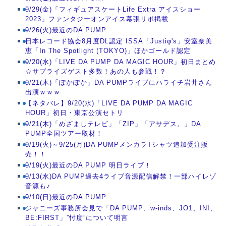
9/29(金)「フィギュアスケートLife Extra アイスショー
2023」ファンタジーオンアイス幕張リポ掲載
9/26(火)最近のDA PUMP
日本レコード協会8月度DL認定 ISSA「Justiφ's」安室奈美
恵「In The Spotlight (TOKYO)」ほかゴールド認定
9/20(水)「LIVE DA PUMP DA MAGIC HOUR」初日まとめ
☆サプライズゲスト多数！あの人も参戦！？
9/21(木)「ぽかぽか」DA PUMPライブにハライチ岩井さん
出演ｗｗｗ
【ネタバレ】9/20(水)「LIVE DA PUMP DA MAGIC
HOUR」初日・東京公演セトリ
9/21(木)「めざましテレビ」「ZIP」「アサデス。」DA
PUMP全国ツアー取材！
9/19(火)～9/25(月)DA PUMPメンカラTシャツ追加受注販
売！！
9/19(火)最近のDA PUMP 明日ライブ！
9/13(水)DA PUMP過去4ライブ音源配信解禁！一部ハイレゾ
音源も♪
9/10(日)最近のDA PUMP
ジャニーズ事務所会見で「DA PUMP、w-inds、JO1、INI、
BE:FIRST」”忖度”について明言