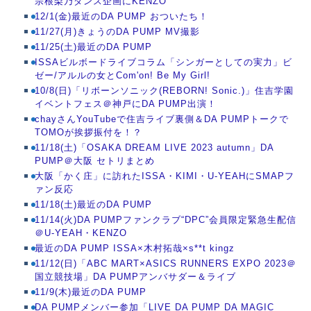
宗根梨乃ダンス企画にKENZO
12/1(金)最近のDA PUMP おついたち！
11/27(月)きょうのDA PUMP MV撮影
11/25(土)最近のDA PUMP
ISSAビルボードライブコラム「シンガーとしての実力」ビ
ゼー/アルルの女とCom'on! Be My Girl!
10/8(日)「リボーンソニック(REBORN! Sonic.)」住吉学園
イベントフェス＠神戸にDA PUMP出演！
chayさんYouTubeで住吉ライブ裏側＆DA PUMPトークで
TOMOが挨拶振付を！？
11/18(土)「OSAKA DREAM LIVE 2023 autumn」DA
PUMP＠大阪 セトリまとめ
大阪「かく庄」に訪れたISSA・KIMI・U-YEAHにSMAPフ
ァン反応
11/18(土)最近のDA PUMP
11/14(火)DA PUMPファンクラブ“DPC”会員限定緊急生配信
＠U-YEAH・KENZO
最近のDA PUMP ISSA×木村拓哉×s**t kingz
11/12(日)「ABC MART×ASICS RUNNERS EXPO 2023＠
国立競技場」DA PUMPアンバサダー＆ライブ
11/9(木)最近のDA PUMP
DA PUMPメンバー参加「LIVE DA PUMP DA MAGIC