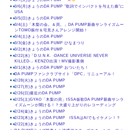
3/6(月)きょうのDA PUMP ”歌詞でインパクトを与えた曲”に
USA
3/5(日)きょうのDA PUMP
3/4(土)「木梨の会。＆貝。」DA PUMP新曲サンライズムー
ンTOMO振付＆宅見さんアレンジ開始！
3/4(土)きょうのDA PUMP
3/3(金)きょうのDA PUMP ひなまつり
3/2(木)きょうのDA PUMP
2/22(水)「D.U.N.K. -DANCE UNIVERSE NEVER
KILLED-」KENZO出演！MV撮影裏側
3/1(水)きょうのDA PUMP おついたち！
DA PUMPファンクラブサイト「DPC」リニューアル！
2/28(火)きょうのDA PUMP
2/27(月)きょうのDA PUMP
2/26(日)最近のDA PUMP
2/25(土)GYAO「木梨の貝」ISSA仮歌DA PUMP新曲サンラ
イズムーンが聞ける！？大盛り上がりのレコーディング
2/24(金)きょうのDA PUMP
2/23(木)きょうのDA PUMP ISSAはAIでもイケメン！？
2/22(水)きょうのDA PUMP