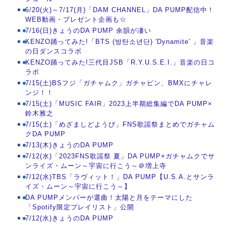
6/20(火)～7/17(月)「DAM CHANNEL」DA PUMP配信中！
WEB動画・プレゼント企画も☆
7/16(日)きょうのDA PUMP 余韻が凄い
KENZO踊ってみた!「BTS (방탄소년단) 'Dynamite' 」音楽
の日ダンスコラボ
KENZO踊ってみた!三代目JSB「R.Y.U.S.E.I.」音楽の日コ
ラボ
7/15(土)BSフジ「ガチャムク」ガチャピン、BMXにチャレ
ンジ！！
7/15(土)「MUSIC FAIR」2023上半期総集編でDA PUMP×
鈴木雅之
7/15(土)「めざましどようび」FNS歌謡祭まとめでガチャム
クDA PUMP
7/13(木)きょうのDA PUMP
7/12(水)「2023FNS歌謡祭 夏」DA PUMP×ガチャムクでサ
ンライズ・ムーン～宇宙に行こう～＠増上寺
7/12(水)TBS「ラヴィット！」DA PUMP【U.S.A.とサンラ
イズ・ムーン～宇宙に行こう～】
DA PUMPメンバーが選曲！太陽と月をテーマにした
「Spotify限定プレイリスト」公開
7/12(水)きょうのDA PUMP