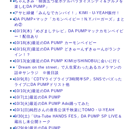
ちゃんきみ「韓国五つ星ホテルパラダイスシティ＆グルメを
楽しむDA PUMP」
アサヒ緑健「みんなでカンパイ！」KIMI・U-YEAH振付！
DA PUMP×マック「カモンベイビー！N.Y.バーガーズ」まと
め②
10/19(木)「めざましテレビ」DA PUMPマックカモンベイビ
ー！配信あり
10/18(水)最近のDA PUMP カーモンベイビー
10/16(月)最近のDA PUMP どきゅーんずきゅーんがランク
イン！？
10/13(金)最近のDA PUMP KIMIがSHINOBUに会いに行く
「Dream on the street」で人生変わったあるカメラマンの
話＠サンラジ ※後日談
10/9(月)「CDTVライブライブ3時間半SP」SNSでバズった
ライブにDA PUMPドリスト他
10/10(火)最近のDA PUMP
10/7(土)最近のDA PUMP
10/3(火)最近のDA PUMP Ado踊ってみた
10/1(日)純烈さんの座長公演千秋楽にTOMO・U-YEAH
9/30(土)「Uta-Tube HANDS FES」DA PUMP SP LIVE＆
蔵出し未公開トーク
9/29(金)最近のDA PUMP