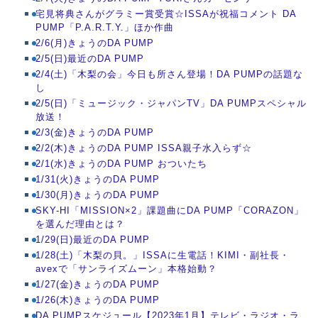
宅見将典さんがグラミー賞受賞☆ISSAが祝福コメント DA
PUMP「P.A.R.T.Y.」ほか作曲
2/6(月)きょうのDA PUMP
2/5(日)最近のDA PUMP
2/4(土)「木梨の会」今日も所さん登場！DA PUMPの話題な
し
2/5(日)「ミュージック・ジャパンTV」DA PUMPスペシャル
放送！
2/3(金)きょうのDA PUMP
2/2(木)きょうのDA PUMP ISSA親子水入らず☆
2/1(水)きょうのDA PUMP おついたち
1/31(火)きょうのDA PUMP
1/30(月)きょうのDA PUMP
SKY-HI「MISSION×2」課題曲にDA PUMP「CORAZON」
を選んだ理由とは？
1/29(日)最近のDA PUMP
1/28(土)「木梨の貝。」ISSAに生電話！KIMI・副社長・
avexで「サンライズムーン」本格始動？
1/27(金)きょうのDA PUMP
1/26(木)きょうのDA PUMP
DA PUMPスケジュール【2023年1月】テレビ・ラジオ・ラ