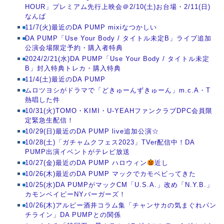
HOUR」プレミアム先行上映会＠2/10(土)お台場・2/11(日)
なんば
11/7(火)最近のDA PUMP mixiなつかしい
DA PUMP「Use Your Body / タイトル未定B」ライブ追加
公演会場限定予約・購入者特典
2024/2/21(水)DA PUMP「Use Your Body / タイトル未定
B」封入特典トレカ・購入特典
11/4(土)最近のDA PUMP
ムロツヨシがドラマで「どきゅーんずきゅーん」m.c.A・T
熱唱した件
10/31(火)TOMO・KIMI・U-YEAHファンクラブDPC会員限
定緊急生配信！
10/29(日)最近のDA PUMP live追加公演☆
10/28(土)「ガチャムクフェス2023」TVer配信中！DA
PUMP出演イベントがテレビ放送
10/27(金)最近のDA PUMP ハロウィン
近し
10/26(木)最近のDA PUMP マックでカモベビってきた
10/25(水)DA PUMPがマックCM「U.S.A.」改め「N.Y.B.」
カモンベイビーNYバーガーズ！
10/26(木)アルピー酒井コラム集「チャンサカの気まぐれパン
チライン」DA PUMPとの関係