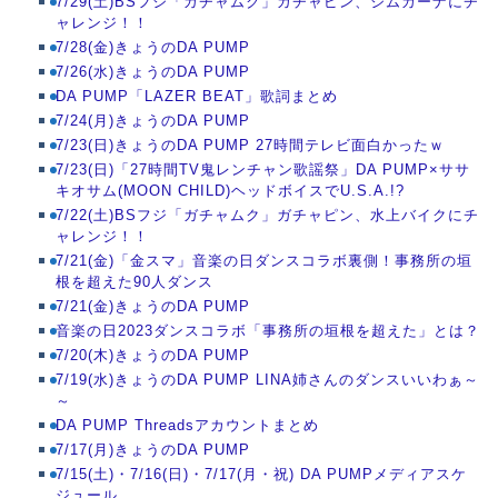
7/29(土)BSフジ「ガチャムク」ガチャピン、ジムカーナにチ
ャレンジ！！
7/28(金)きょうのDA PUMP
7/26(水)きょうのDA PUMP
DA PUMP「LAZER BEAT」歌詞まとめ
7/24(月)きょうのDA PUMP
7/23(日)きょうのDA PUMP 27時間テレビ面白かったｗ
7/23(日)「27時間TV鬼レンチャン歌謡祭」DA PUMP×ササ
キオサム(MOON CHILD)ヘッドボイスでU.S.A.!?
7/22(土)BSフジ「ガチャムク」ガチャピン、水上バイクにチ
ャレンジ！！
7/21(金)「金スマ」音楽の日ダンスコラボ裏側！事務所の垣
根を超えた90人ダンス
7/21(金)きょうのDA PUMP
音楽の日2023ダンスコラボ「事務所の垣根を超えた」とは？
7/20(木)きょうのDA PUMP
7/19(水)きょうのDA PUMP LINA姉さんのダンスいいわぁ～
～
DA PUMP Threadsアカウントまとめ
7/17(月)きょうのDA PUMP
7/15(土)・7/16(日)・7/17(月・祝) DA PUMPメディアスケ
ジュール