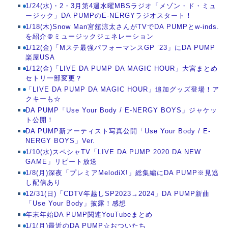
1/24(水)・2・3月第4週水曜MBSラジオ「メゾン・ド・ミュ
ージック」DA PUMPのE-NERGYラジオスタート！
1/18(木)Snow Man宮舘涼太さんがTVでDA PUMPとw-inds.
を紹介＠ミュージックジェネレーション
1/12(金)「Mステ最強パフォーマンスGP ’23」にDA PUMP
楽屋USA
1/12(金)「LIVE DA PUMP DA MAGIC HOUR」大宮まとめ
セトリ一部変更？
「LIVE DA PUMP DA MAGIC HOUR」追加グッズ登場！ア
クキーも☆
DA PUMP「Use Your Body / E-NERGY BOYS」ジャケッ
ト公開！
DA PUMP新アーティスト写真公開「Use Your Body / E-
NERGY BOYS」Ver.
1/10(水)スペシャTV「LIVE DA PUMP 2020 DA NEW
GAME」リピート放送
1/8(月)深夜「プレミアMelodiX!」総集編にDA PUMP※見逃
し配信あり
12/31(日)「CDTV年越しSP2023→2024」DA PUMP新曲
「Use Your Body」披露！感想
年末年始DA PUMP関連YouTubeまとめ
1/1(月)最近のDA PUMP☆おついたち