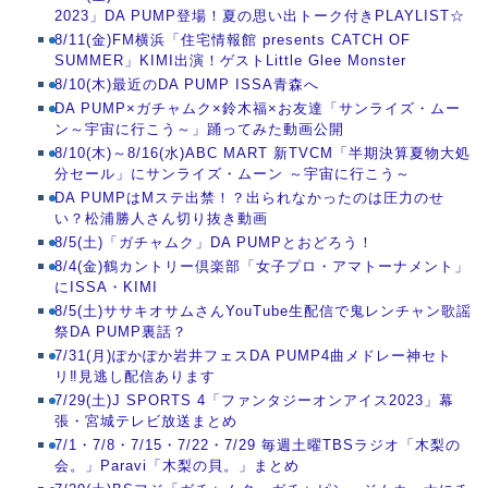
2023」DA PUMP登場！夏の思い出トーク付きPLAYLIST☆
8/11(金)FM横浜「住宅情報館 presents CATCH OF
SUMMER」KIMI出演！ゲストLittle Glee Monster
8/10(木)最近のDA PUMP ISSA青森へ
DA PUMP×ガチャムク×鈴木福×お友達「サンライズ・ムー
ン～宇宙に行こう～」踊ってみた動画公開
8/10(木)～8/16(水)ABC MART 新TVCM「半期決算夏物大処
分セール」にサンライズ・ムーン ～宇宙に行こう～
DA PUMPはMステ出禁！？出られなかったのは圧力のせ
い？松浦勝人さん切り抜き動画
8/5(土)「ガチャムク」DA PUMPとおどろう！
8/4(金)鶴カントリー倶楽部「女子プロ・アマトーナメント」
にISSA・KIMI
8/5(土)ササキオサムさんYouTube生配信で鬼レンチャン歌謡
祭DA PUMP裏話？
7/31(月)ぽかぽか岩井フェスDA PUMP4曲メドレー神セト
リ‼見逃し配信あります
7/29(土)J SPORTS 4「ファンタジーオンアイス2023」幕
張・宮城テレビ放送まとめ
7/1・7/8・7/15・7/22・7/29 毎週土曜TBSラジオ「木梨の
会。」Paravi「木梨の貝。」まとめ