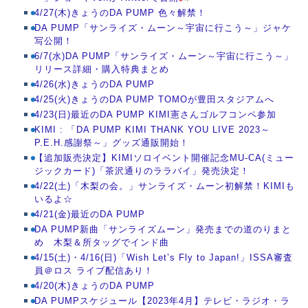
4/27(木)きょうのDA PUMP 色々解禁！
DA PUMP「サンライズ・ムーン～宇宙に行こう～」ジャケ
写公開！
6/7(水)DA PUMP「サンライズ・ムーン～宇宙に行こう～」
リリース詳細・購入特典まとめ
4/26(水)きょうのDA PUMP
4/25(火)きょうのDA PUMP TOMOが豊田スタジアムへ
4/23(日)最近のDA PUMP KIMI憲さんゴルフコンペ参加
KIMI : 「DA PUMP KIMI THANK YOU LIVE 2023～
P.E.H.感謝祭～」グッズ通販開始！
【追加販売決定】KIMIソロイベント開催記念MU-CA(ミュー
ジックカード)「茶沢通りのララバイ」発売決定！
4/22(土)「木梨の会。」サンライズ・ムーン初解禁！KIMIも
いるよ☆
4/21(金)最近のDA PUMP
DA PUMP新曲「サンライズムーン」発売までの道のりまと
め 木梨＆所タッグでインド曲
4/15(土)・4/16(日)「Wish Let’s Fly to Japan!」ISSA審査
員＠ロス ライブ配信あり！
4/20(木)きょうのDA PUMP
DA PUMPスケジュール【2023年4月】テレビ・ラジオ・ラ