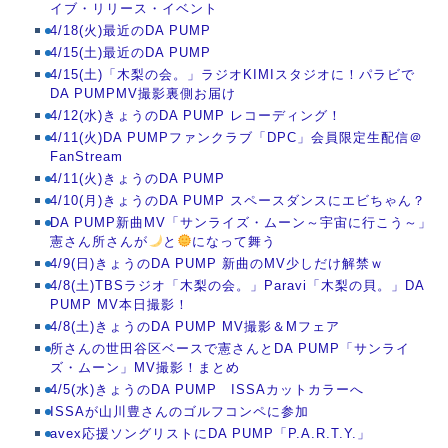
イブ・リリース・イベント
4/18(火)最近のDA PUMP
4/15(土)最近のDA PUMP
4/15(土)「木梨の会。」ラジオKIMIスタジオに！パラビで
DA PUMPMV撮影裏側お届け
4/12(水)きょうのDA PUMP レコーディング！
4/11(火)DA PUMPファンクラブ「DPC」会員限定生配信＠
FanStream
4/11(火)きょうのDA PUMP
4/10(月)きょうのDA PUMP スペースダンスにエビちゃん？
DA PUMP新曲MV「サンライズ・ムーン～宇宙に行こう～」
憲さん所さんが
と
になって舞う
4/9(日)きょうのDA PUMP 新曲のMV少しだけ解禁ｗ
4/8(土)TBSラジオ「木梨の会。」Paravi「木梨の貝。」DA
PUMP MV本日撮影！
4/8(土)きょうのDA PUMP MV撮影＆Mフェア
所さんの世田谷区ベースで憲さんとDA PUMP「サンライ
ズ・ムーン」MV撮影！まとめ
4/5(水)きょうのDA PUMP ISSAカットカラーへ
ISSAが山川豊さんのゴルフコンペに参加
avex応援ソングリストにDA PUMP「P.A.R.T.Y.」