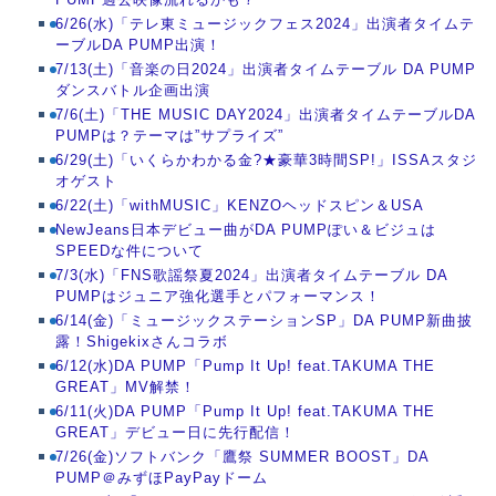
6/26(水)「テレ東ミュージックフェス2024」出演者タイムテ
ーブルDA PUMP出演！
7/13(土)「音楽の日2024」出演者タイムテーブル DA PUMP
ダンスバトル企画出演
7/6(土)「THE MUSIC DAY2024」出演者タイムテーブルDA
PUMPは？テーマは”サプライズ”
6/29(土)「いくらかわかる金?★豪華3時間SP!」ISSAスタジ
オゲスト
6/22(土)「withMUSIC」KENZOヘッドスピン＆USA
NewJeans日本デビュー曲がDA PUMPぽい＆ビジュは
SPEEDな件について
7/3(水)「FNS歌謡祭夏2024」出演者タイムテーブル DA
PUMPはジュニア強化選手とパフォーマンス！
6/14(金)「ミュージックステーションSP」DA PUMP新曲披
露！Shigekixさんコラボ
6/12(水)DA PUMP「Pump It Up! feat.TAKUMA THE
GREAT」MV解禁！
6/11(火)DA PUMP「Pump It Up! feat.TAKUMA THE
GREAT」デビュー日に先行配信！
7/26(金)ソフトバンク「鷹祭 SUMMER BOOST」DA
PUMP＠みずほPayPayドーム