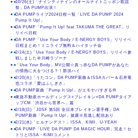
10/26(土)「ナインティナインのオールナイトニッポン歌謡
祭」DA PUMP出演！
DA PUMPライブ2024日程一覧「LIVE DA PUMP 2024
Pump It Up!」
DA PUMP「Pump It Up! feat.TAKUMA THE GREAT」リ
リイベ日程
DA PUMP「Use Your Body / E-NERGY BOYS」リリイベ
日程まとめ！ミニライブ無料＆ハイタッチ会
2/24(土)「Use Your Body / E-NERGY BOYS」リリイベ参
戦しました＠川崎ラゾーナ
「Use Your Body」MV公開☆真っ赤なDA PUMPがあなた
の情熱に火をつける？！那須ハイ
2/20(火)「うたコン」DA PUMP新曲＆ISSAカバー＆石井竜
也コラボ「愛はふしぎさ」
DA PUMP新曲「Pump It Up!」がエモヤバすぎる件
東急不動産ホールディングス×ブレイキン×DA PUMPタイア
ップCM「渋谷から世界へ」篇
2/18(日)「JDSF 第5回 全日本ブレイキン選手権」DA
PUMP新曲「Pump It Up!」披露※見逃し配信あり
2/21(水)「ヒルナンデス！」ISSA、KIMI、U-YEAH
DA PUMP「LIVE DA PUMP DA MAGIC HOUR」完走！セ
トリとISSA・KIMIコメント