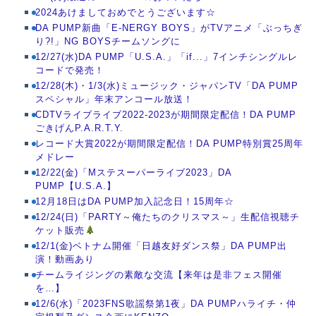
2024あけましておめでとうございます☆
DA PUMP新曲「E-NERGY BOYS」がTVアニメ「ぶっちぎ
り?!」NG BOYSチームソングに
12/27(水)DA PUMP「U.S.A.」「if...」7インチシングルレ
コードで発売！
12/28(木)・1/3(水)ミュージック・ジャパンTV「DA PUMP
スペシャル」年末アンコール放送！
CDTVライブライブ2022-2023が期間限定配信！DA PUMP
ごきげんP.A.R.T.Y.
レコード大賞2022が期間限定配信！DA PUMP特別賞25周年
メドレー
12/22(金)「Mステスーパーライブ2023」DA
PUMP【U.S.A.】
12月18日はDA PUMP加入記念日！15周年☆
12/24(日)「PARTY～俺たちのクリスマス～」生配信視聴チ
ケット販売
12/1(金)ベトナム開催「日越友好ダンス祭」DA PUMP出
演！動画あり
チームライジングの素敵な交流【来年は是非フェス開催
を…】
12/6(水)「2023FNS歌謡祭第1夜」DA PUMPハライチ・仲