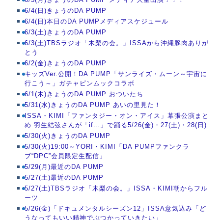
6/4(日)きょうのDA PUMP
6/4(日)本日のDA PUMPメディアスケジュール
6/3(土)きょうのDA PUMP
6/3(土)TBSラジオ「木梨の会。」ISSAから沖縄豚肉ありが
とう
6/2(金)きょうのDA PUMP
キッズVer.公開！DA PUMP「サンライズ・ムーン～宇宙に
行こう～」ガチャピンムックコラボ
6/1(木)きょうのDA PUMP おついたち
5/31(水)きょうのDA PUMP あいの里見た！
ISSA・KIMI「ファンタジー・オン・アイス」幕張公演まと
め 羽生結弦さんが「if…」で踊る5/26(金)・27(土)・28(日)
5/30(火)きょうのDA PUMP
5/30(火)19:00～YORI・KIMI「DA PUMPファンクラ
ブ“DPC”会員限定生配信」
5/29(月)最近のDA PUMP
5/27(土)最近のDA PUMP
5/27(土)TBSラジオ「木梨の会。」ISSA・KIMI朝からフル
ーツ
5/26(金)「ドキュメンタルシーズン12」ISSA意気込み「ど
うなってもいい精神でぶつかっていきたい」