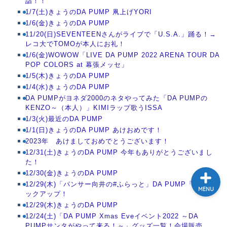
詣！！
1/7(土)きょうのDA PUMP 凧上げYORI
テレビ
1/6(金)きょうのDA PUMP
11/20(日)SEVENTEENさんがライブで「U.S.A.」踊る！→
ラジオ
レコ大でTOMOが本人にお礼！
1/6(金)WOWOW「LIVE DA PUMP 2022 ARENA TOUR DA
POP COLORS at 幕張メッセ」
メゾン・ド・ミュージック
1/5(木)きょうのDA PUMP
～DA PUMP YORIの晴れ
1/4(水)きょうのDA PUMP
ばれラジオ～
DA PUMPがヨネダ2000のネタやってみた「DA PUMPの
KENZO～（本人）」KIMIラップ歌うISSA
1/3(火)最近のDA PUMP
ライブ・イベント
1/1(日)きょうのDA PUMP あけおめです！
2023年 あけましておめでとうございます！
12/31(土)きょうのDA PUMP 今年もありがとうございまし
た！
12/30(金)きょうのDA PUMP
12/29(木)「パンサー向井の#ふらっと」DA PUMP「if…」ピ
MENU
ックアップ！
12/29(木)きょうのDA PUMP
12/24(土)「DA PUMP Xmas Eveイベント2022 ～DA
PUMPサンタがやって来る！～」グッズ一覧！会場販売