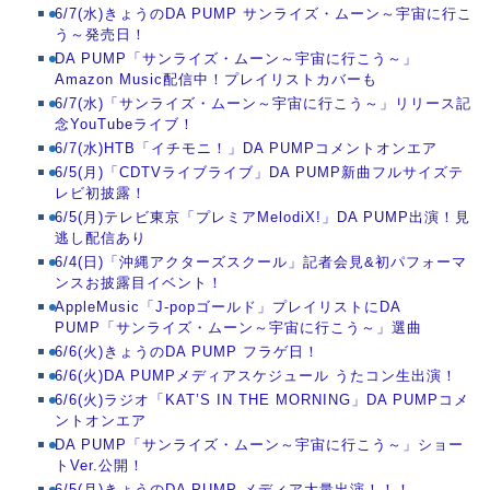
6/7(水)きょうのDA PUMP サンライズ・ムーン～宇宙に行こ
う～発売日！
DA PUMP「サンライズ・ムーン～宇宙に行こう～」
Amazon Music配信中！プレイリストカバーも
6/7(水)「サンライズ・ムーン～宇宙に行こう～」リリース記
念YouTubeライブ！
6/7(水)HTB「イチモニ！」DA PUMPコメントオンエア
6/5(月)「CDTVライブライブ」DA PUMP新曲フルサイズテ
レビ初披露！
6/5(月)テレビ東京「プレミアMelodiX!」DA PUMP出演！見
逃し配信あり
6/4(日)「沖縄アクターズスクール」記者会見&初パフォーマ
ンスお披露目イベント！
AppleMusic「J-popゴールド」プレイリストにDA
PUMP「サンライズ・ムーン～宇宙に行こう～」選曲
6/6(火)きょうのDA PUMP フラゲ日！
6/6(火)DA PUMPメディアスケジュール うたコン生出演！
6/6(火)ラジオ「KAT’S IN THE MORNING」DA PUMPコメ
ントオンエア
DA PUMP「サンライズ・ムーン～宇宙に行こう～」ショー
トVer.公開！
6/5(月)きょうのDA PUMP メディア大量出演！！！