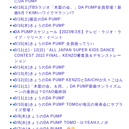
にDA PUMP
3/18(土)TBSラジオ「木梨の会。」DA PUMP全員登場！新
曲6月？KIMIハワイでマラソン!?
3/18(土)最近のDA PUMP
3/16(木)きょうのDA PUMP
DA PUMPスケジュール【2023年3月】テレビ・ラジオ・ラ
イブ・リリース・イベント
3/15(水)きょうのDA PUMP 全員揃ってリハ
3/11(土)・12(日)「ALL JAPAN SUPER KIDS DANCE
CONTEST 2022 FINAL」KENZO審査員＆デモンストレー
ション
3/14(火)きょうのDA PUMP
3/13(月)きょうのDA PUMP
3/12(日)きょうのDA PUMP KENZOとDAICHIが久々ごはん
3/11(土)「木梨の会。＆貝。」DA PUMP新曲サンライズム
ーンの進捗は？GYAO最終回
3/11(土)きょうのDA PUMP
3/10(金)きょうのDA PUMP TOMOが地元の発表会にサプラ
イズ登場！
3/9(木)きょうのDA PUMP
3/8(水)きょうのDA PUMP TOMO・U-YEAHスノボ
3/7(火)きょうのDA PUMP