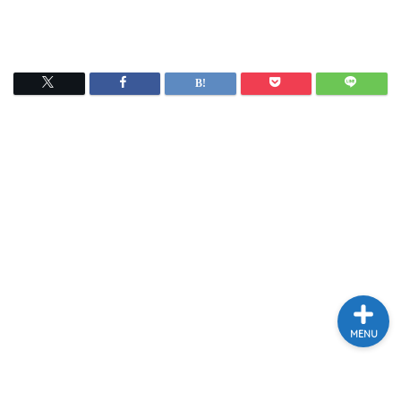
テレビ
ラジオ
メゾン・ド・ミュージック
～DA PUMP YORIの晴れ
ばれラジオ～
ライブ・イベント
MENU