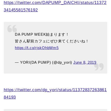
https://twitter.com/DAPUMP_DAICHI/status/11372
34145581576192
DA PUMP WEEK始まります！
皆さん駅前カフェにぜひ来てくださいね！
https://t.co/rjskOhbWm5
— YORI(DA PUMP) (@dp_yori)
June 8, 2019
https://twitter.com/dp_yori/status/11372837263861
84193