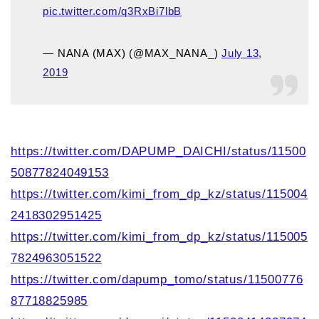
pic.twitter.com/q3RxBi7lbB
— NANA (MAX) (@MAX_NANA_)
July 13,
2019
https://twitter.com/DAPUMP_DAICHI/status/11500
50877824049153
https://twitter.com/kimi_from_dp_kz/status/115004
2418302951425
https://twitter.com/kimi_from_dp_kz/status/115005
7824963051522
https://twitter.com/dapump_tomo/status/11500776
87718825985