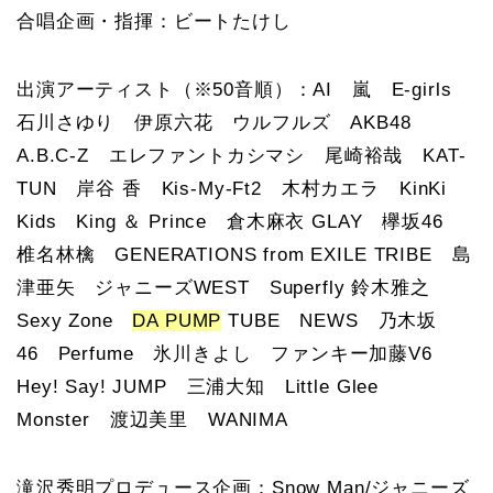
合唱企画・指揮：ビートたけし
出演アーティスト（※50音順）：AI 嵐 E-girls
石川さゆり 伊原六花 ウルフルズ AKB48
A.B.C-Z エレファントカシマシ 尾崎裕哉 KAT-
TUN 岸谷 香 Kis-My-Ft2 木村カエラ KinKi
Kids King ＆ Prince 倉木麻衣 GLAY 欅坂46
椎名林檎 GENERATIONS from EXILE TRIBE 島
津亜矢 ジャニーズWEST Superfly 鈴木雅之
Sexy Zone
DA PUMP
TUBE NEWS 乃木坂
46 Perfume 氷川きよし ファンキー加藤V6
Hey! Say! JUMP 三浦大知 Little Glee
Monster 渡辺美里 WANIMA
滝沢秀明プロデュース企画：Snow Man/ジャニーズ