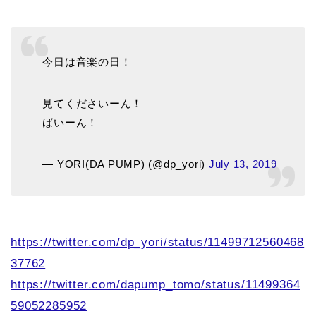
今日は音楽の日！
見てくださいーん！
ばいーん！
— YORI(DA PUMP) (@dp_yori)
July 13, 2019
https://twitter.com/dp_yori/status/11499712560468
37762
https://twitter.com/dapump_tomo/status/11499364
59052285952