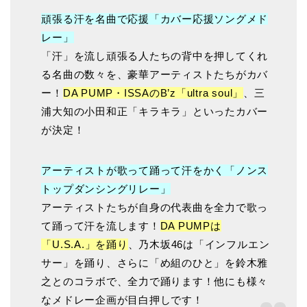
頑張る汗を名曲で応援「カバー応援ソングメド
レー」
「汗」を流し頑張る人たちの背中を押してくれ
る名曲の数々を、豪華アーティストたちがカバ
ー！
DA PUMP・ISSAのB’z「ultra soul」
、三
浦大知の小田和正「キラキラ」といったカバー
が決定！
アーティストが歌って踊って汗をかく「ノンス
トップダンシングリレー」
アーティストたちが自身の代表曲を全力で歌っ
て踊って汗を流します！
DA PUMPは
「U.S.A.」を踊り
、乃木坂46は「インフルエン
サー」を踊り、さらに「め組のひと」を鈴木雅
之とのコラボで、全力で踊ります！他にも様々
なメドレー企画が目白押しです！