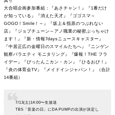
真守
大合唱企画参加番組：『あさチャン！』『1番だけ
が知っている』『消えた天才』『ゴゴスマ～
GOGO！Smile！～』『坂上＆指原のつぶれない
店』『ジョブチューン～アノ職業の秘密ぶっちゃけ
ます！』『新・情報7daysニュースキャスター』
『中居正広の金曜日のスマイルたちへ』『ニンゲン
観察バラエティ モニタリング』『爆報！THE フラ
イデー』『ぴったんこカン・カン』『ひるおび！』
『炎の体育会TV』『メイドインジャパン！』（合計
14番組）
7/13(土)14:00〜生放送
TBS「音楽の日」にDA PUMPの出演が決定し