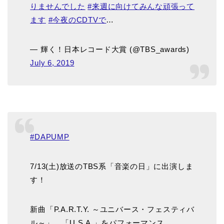
りませんでした
#来週に向けてみんな頑張って
ます
#今夜のCDTVで
…
— 輝く！日本レコード大賞 (@TBS_awards)
July 6, 2019
#DAPUMP
7/13(土)放送のTBS系「音楽の日」に出演しま
す！
新曲「P.A.R.T.Y. ～ユニバース・フェスティバ
ル～」、「U.S.A.」をパフォーマンス。