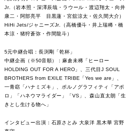
Jr.（岩本照・深澤辰哉・ラウール・渡辺翔太・向井
康二・阿部亮平 目黒蓮・宮舘涼太・佐久間大介）
HiHi Jets/ジャニーズJr.（高橋優斗・井上瑞稀・橋
本涼・猪狩蒼弥・作間龍斗）
5元中継合唱：長渕剛「乾杯」
中継企画（※50音順）：麻倉未稀「ヒーロー
HOLDING OUT FOR A HERO」、三代目J SOUL
BROTHERS from EXILE TRIBE「Yes we are」、
一青窈「ハナミズキ」、ポルノグラフィティ「アポ
ロ」「ハネウマライダー」「VS」、森山直太朗「生
きとし生ける物へ」
インタビュー出演：石原さとみ 大泉洋 黒木華 宮野