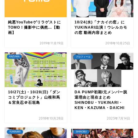
純悪YouTubeゲリラゲストに
10/24(水)「ナカイの窓」に
TOMO！撮影中に偶然…【動
YUKINARI出演！ウレルカモ
画】
の窓 動画内容まとめ
2019年11月19日
2018年10月25日
KAZUMA
プロフィール
10/27(土)・10/28(日)「ダン
DA PUMP初期/元メンバー脱
コミプロジェクト」山根和馬
退理由と現在まとめ
＆宮良忍＠石垣島
SHINOBU・YUKINARI・
KEN・KAZUMA・DAICHI
2018年10月28日
2023年7月14日
YUKINARI
SHINOBU