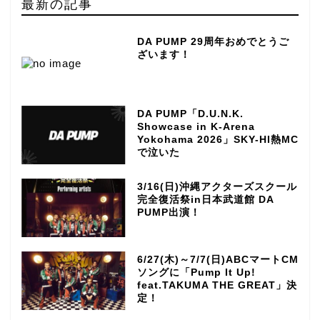
最新の記事
DA PUMP 29周年おめでとうご
ざいます！
DA PUMP「D.U.N.K.
Showcase in K-Arena
Yokohama 2026」SKY-HI熱MC
で泣いた
3/16(日)沖縄アクターズスクール
完全復活祭in日本武道館 DA
PUMP出演！
6/27(木)～7/7(日)ABCマートCM
ソングに「Pump It Up!
feat.TAKUMA THE GREAT」決
定！