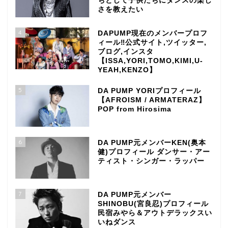
ちとして子供たちにダンスの楽し
さを教えたい
4
DAPUMP現在のメンバープロフ
ィール‼公式サイト,ツイッター,
ブログ,インスタ
【ISSA,YORI,TOMO,KIMI,U-
YEAH,KENZO】
5
DA PUMP YORIプロフィール
【AFROISM / ARMATERAZ】
POP from Hirosima
6
DA PUMP元メンバーKEN(奥本
健)プロフィール ダンサー・アー
ティスト・シンガー・ラッパー
7
DA PUMP元メンバー
SHINOBU(宮良忍)プロフィール
民宿みやら＆アウトデラックスい
いねダンス