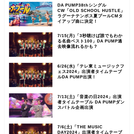
DA PUMP38thシングル
CW「OLD SCHOOL HUSTLE」
ラグーナテンボス夏プールCMタ
イアップ曲に決定！
7/15(月)「3秒聴けば誰でもわか
る名曲ベスト100」DA PUMP過
去映像流れるかも？
6/26(水)「テレ東ミュージックフ
ェス2024」出演者タイムテーブ
ルDA PUMP出演！
7/13(土)「音楽の日2024」出演
者タイムテーブル DA PUMPダン
スバトル企画出演
7/6(土)「THE MUSIC
DAY2024」出演者タイムテーブ