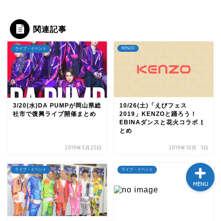
テレビ
関連記事
ラジオ
KENZO
ライブ・イベント
メゾン・ド・ミュージック
～DA PUMP YORIの晴れ
ばれラジオ～
3/20(水)DA PUMPが岡山県総
10/26(土)「えびフェス
社市で復興ライブ開催まとめ
2019」KENZOと踊ろう！
ライブ・イベント
EBINAダンスと花火コラボま
とめ
2019年3月20日
2019年10月28日
ライブ・イベント
ライブ・イベント
MENU