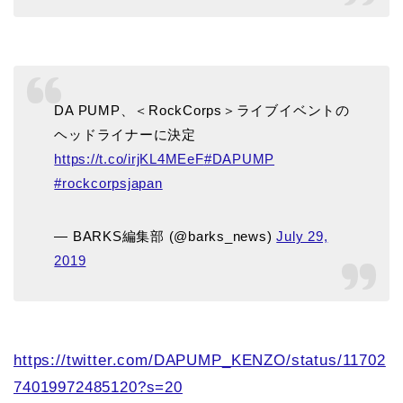
DA PUMP、＜RockCorps＞ライブイベントの
ヘッドライナーに決定
https://t.co/irjKL4MEeF
#DAPUMP
#rockcorpsjapan
— BARKS編集部 (@barks_news)
July 29,
2019
https://twitter.com/DAPUMP_KENZO/status/11702
74019972485120?s=20