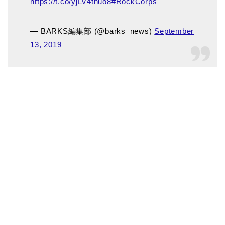
https://t.co/yjLV4tnuo8
#RockCorps
— BARKS編集部 (@barks_news)
September
13, 2019