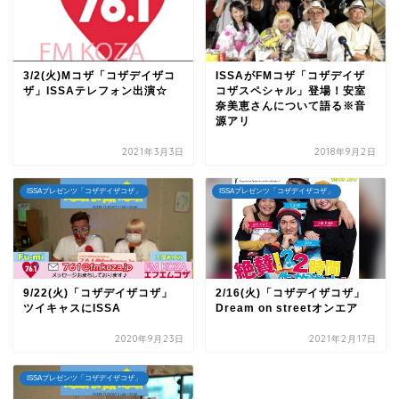
3/2(火)Mコザ「コザデイザコ
ISSAがFMコザ「コザデイザ
ザ」ISSAテレフォン出演☆
コザスペシャル」登場！安室
奈美恵さんについて語る※音
源アリ
2021年3月3日
2018年9月2日
ISSAプレゼンツ「コザデイザコザ」
ISSAプレゼンツ「コザデイザコザ」
9/22(火)「コザデイザコザ」
2/16(火)「コザデイザコザ」
ツイキャスにISSA
Dream on streetオンエア
2020年9月23日
2021年2月17日
ISSAプレゼンツ「コザデイザコザ」