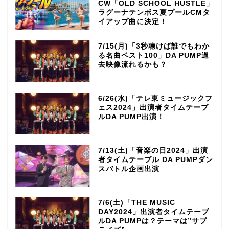
CW「OLD SCHOOL HUSTLE」
ラグーナテンボス夏プールCMタ
イアップ曲に決定！
7/15(月)「3秒聴けば誰でもわか
る名曲ベスト100」DA PUMP過
去映像流れるかも？
6/26(水)「テレ東ミュージックフ
ェス2024」出演者タイムテーブ
ルDA PUMP出演！
7/13(土)「音楽の日2024」出演
者タイムテーブル DA PUMPダン
スバトル企画出演
7/6(土)「THE MUSIC
DAY2024」出演者タイムテーブ
ルDA PUMPは？テーマは”サプ