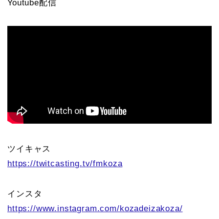
Youtube配信
ツイキャス
https://twitcasting.tv/fmkoza
インスタ
https://www.instagram.com/kozadeizakoza/