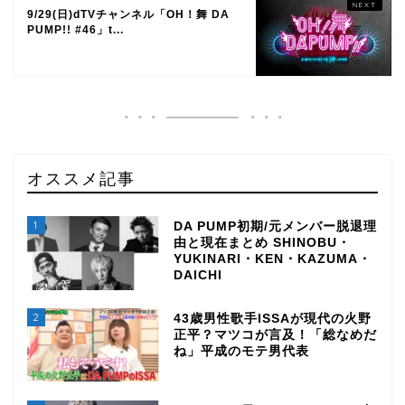
9/29(日)dTVチャンネル「OH！舞 DA
PUMP!! #46」t...
オススメ記事
1
DA PUMP初期/元メンバー脱退理
由と現在まとめ SHINOBU・
YUKINARI・KEN・KAZUMA・
DAICHI
2
43歳男性歌手ISSAが現代の火野
正平？マツコが言及！「総なめだ
ね」平成のモテ男代表