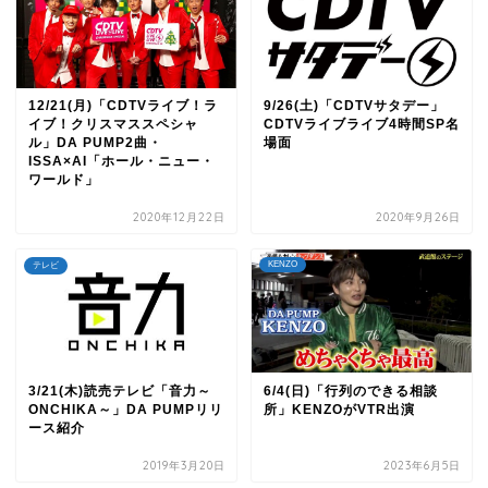
12/21(月)「CDTVライブ！ラ
9/26(土)「CDTVサタデー」
イブ！クリスマススペシャ
CDTVライブライブ4時間SP名
ル」DA PUMP2曲・
場面
ISSA×AI「ホール・ニュー・
ワールド」
2020年12月22日
2020年9月26日
KENZO
テレビ
3/21(木)読売テレビ「音力～
6/4(日)「行列のできる相談
ONCHIKA～」DA PUMPリリ
所」KENZOがVTR出演
ース紹介
2019年3月20日
2023年6月5日