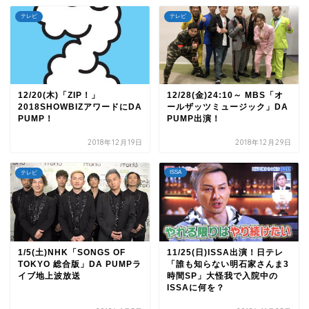
テレビ
テレビ
12/20(木)「ZIP！」
12/28(金)24:10～ MBS「オ
2018SHOWBIZアワードにDA
ールザッツミュージック」DA
PUMP！
PUMP出演！
2018年12月19日
2018年12月29日
ISSA
テレビ
1/5(土)NHK「SONGS OF
11/25(日)ISSA出演！日テレ
TOKYO 総合版」DA PUMPラ
「誰も知らない明石家さんま3
イブ地上波放送
時間SP」大怪我で入院中の
ISSAに何を？