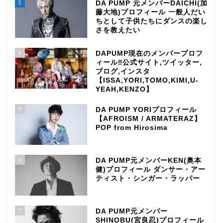
3
DA PUMP 元メンバーDAICHI(加
藤大地)プロフィール 一般人だい
ちとして子供たちにダンスの楽し
さを教えたい
4
DAPUMP現在のメンバープロフ
ィール‼公式サイト,ツイッター,
ブログ,インスタ
【ISSA,YORI,TOMO,KIMI,U-
YEAH,KENZO】
5
DA PUMP YORIプロフィール
【AFROISM / ARMATERAZ】
POP from Hirosima
6
DA PUMP元メンバーKEN(奥本
健)プロフィール ダンサー・アー
ティスト・シンガー・ラッパー
7
DA PUMP元メンバー
SHINOBU(宮良忍)プロフィール