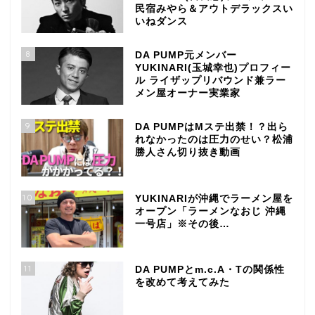
民宿みやら＆アウトデラックスい
いねダンス
8
DA PUMP元メンバー
YUKINARI(玉城幸也)プロフィー
ル ライザップリバウンド兼ラー
メン屋オーナー実業家
9
DA PUMPはMステ出禁！？出ら
れなかったのは圧力のせい？松浦
勝人さん切り抜き動画
10
YUKINARIが沖縄でラーメン屋を
オープン「ラーメンなおじ 沖縄
一号店」※その後…
11
DA PUMPとm.c.A・Tの関係性
を改めて考えてみた