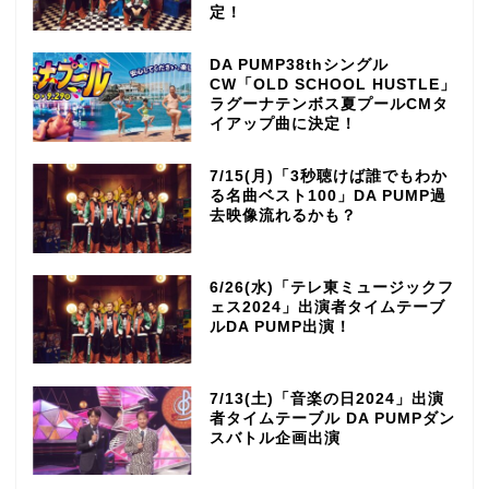
定！
DA PUMP38thシングル
CW「OLD SCHOOL HUSTLE」
ラグーナテンボス夏プールCMタ
イアップ曲に決定！
7/15(月)「3秒聴けば誰でもわか
る名曲ベスト100」DA PUMP過
去映像流れるかも？
6/26(水)「テレ東ミュージックフ
ェス2024」出演者タイムテーブ
ルDA PUMP出演！
7/13(土)「音楽の日2024」出演
者タイムテーブル DA PUMPダン
スバトル企画出演