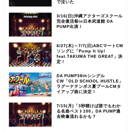
で泣いた
3/16(日)沖縄アクターズスクール
完全復活祭in日本武道館 DA
PUMP出演！
6/27(木)～7/7(日)ABCマートCM
ソングに「Pump It Up!
feat.TAKUMA THE GREAT」決
定！
DA PUMP38thシングル
CW「OLD SCHOOL HUSTLE」
ラグーナテンボス夏プールCMタ
イアップ曲に決定！
7/15(月)「3秒聴けば誰でもわか
る名曲ベスト100」DA PUMP過
去映像流れるかも？