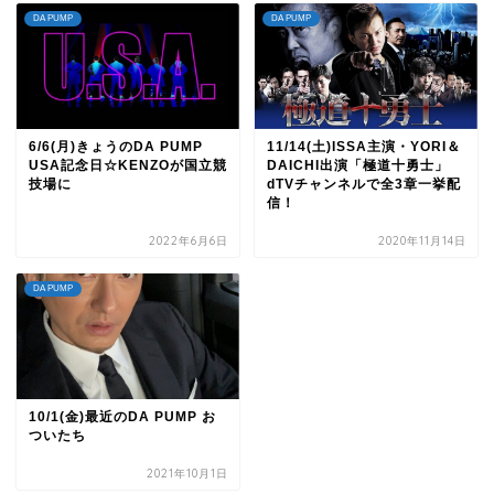
DA PUMP
DA PUMP
6/6(月)きょうのDA PUMP
11/14(土)ISSA主演・YORI＆
USA記念日☆KENZOが国立競
DAICHI出演「極道十勇士」
技場に
dTVチャンネルで全3章一挙配
信！
2022年6月6日
2020年11月14日
DA PUMP
10/1(金)最近のDA PUMP お
ついたち
2021年10月1日