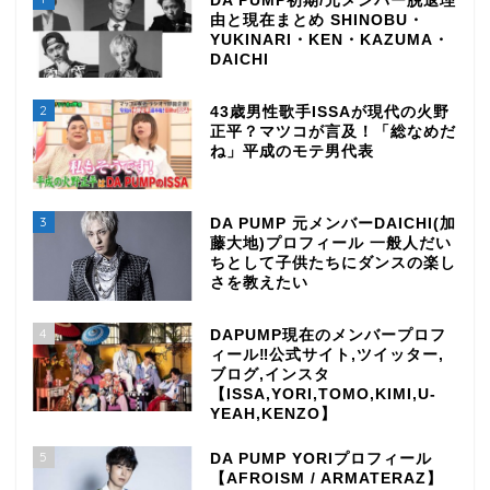
DA PUMP初期/元メンバー脱退理
由と現在まとめ SHINOBU・
YUKINARI・KEN・KAZUMA・
DAICHI
2
43歳男性歌手ISSAが現代の火野
正平？マツコが言及！「総なめだ
ね」平成のモテ男代表
3
DA PUMP 元メンバーDAICHI(加
藤大地)プロフィール 一般人だい
ちとして子供たちにダンスの楽し
さを教えたい
4
DAPUMP現在のメンバープロフ
ィール‼公式サイト,ツイッター,
ブログ,インスタ
【ISSA,YORI,TOMO,KIMI,U-
YEAH,KENZO】
5
DA PUMP YORIプロフィール
【AFROISM / ARMATERAZ】