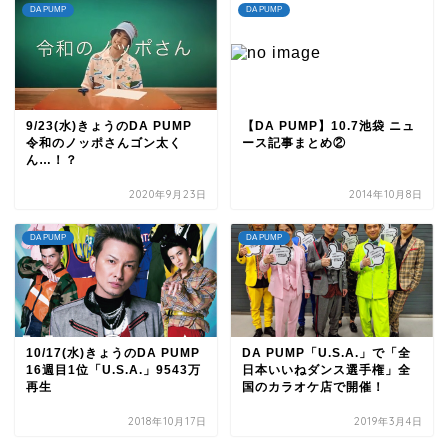
DA PUMP
DA PUMP
9/23(水)きょうのDA PUMP
【DA PUMP】10.7池袋 ニュ
令和のノッポさんゴン太く
ース記事まとめ②
ん…！？
2020年9月23日
2014年10月8日
DA PUMP
DA PUMP
10/17(水)きょうのDA PUMP
DA PUMP「U.S.A.」で「全
16週目1位「U.S.A.」9543万
日本いいねダンス選手権」全
再生
国のカラオケ店で開催！
2018年10月17日
2019年3月4日