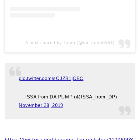
A post shared by Tomo (@dp_tomo0561)
pic.twitter.com/sCJZB1jCBC
— ISSA from DA PUMP (@ISSA_from_DP)
November 28, 2019
https://twitter.com/dapump_tomo/status/11996998