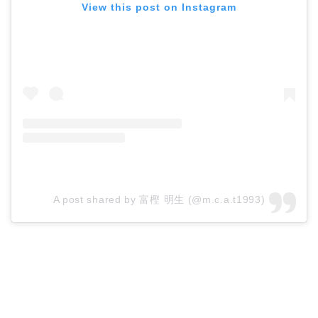
View this post on Instagram
A post shared by 富樫 明生 (@m.c.a.t1993)