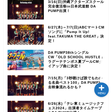
3/16(日)沖縄アクターズスクール
完全復活祭in日本武道館 DA
テレビ
PUMP出演！
ラジオ
6/27(木)～7/7(日)ABCマートCM
ソングに「Pump It Up!
メゾン・ド・ミュージック
feat.TAKUMA THE GREAT」決
～DA PUMP YORIの晴れ
定！
ばれラジオ～
DA PUMP38thシングル
CW「OLD SCHOOL HUSTLE」
ライブ・イベント
ラグーナテンボス夏プールCMタ
イアップ曲に決定！
7/15(月)「3秒聴けば誰でもわか
る名曲ベスト100」DA PUMP過
去映像流れるかも？
MENU
6/26(水)「テレ東ミュージックフ
ェス2024」出演者タイムテーブ