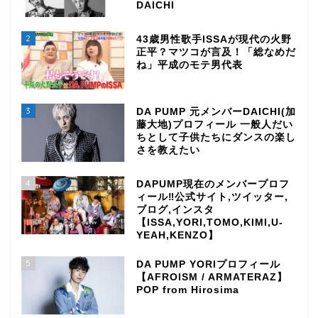
DAICHI
2
43歳男性歌手ISSAが現代の火野
正平？マツコが言及！「総なめだ
ね」平成のモテ男代表
3
DA PUMP 元メンバーDAICHI(加
藤大地)プロフィール 一般人だい
ちとして子供たちにダンスの楽し
さを教えたい
4
DAPUMP現在のメンバープロフ
ィール‼公式サイト,ツイッター,
ブログ,インスタ
【ISSA,YORI,TOMO,KIMI,U-
YEAH,KENZO】
5
DA PUMP YORIプロフィール
【AFROISM / ARMATERAZ】
POP from Hirosima