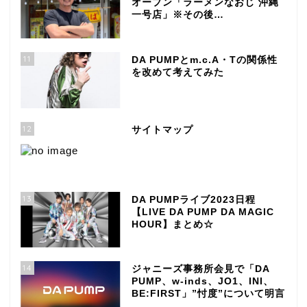
オープン「ラーメンなおじ 沖縄
一号店」※その後…
11
DA PUMPとm.c.A・Tの関係性
を改めて考えてみた
12
サイトマップ
13
DA PUMPライブ2023日程
【LIVE DA PUMP DA MAGIC
HOUR】まとめ☆
14
ジャニーズ事務所会見で「DA
PUMP、w-inds、JO1、INI、
BE:FIRST」”忖度”について明言