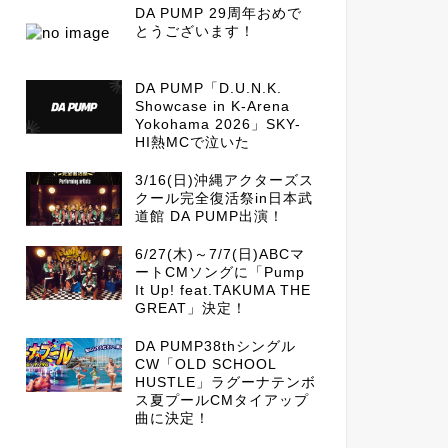
DA PUMP 29周年おめで
とうございます！
DA PUMP「D.U.N.K.
Showcase in K-Arena
Yokohama 2026」SKY-
HI熱MCで泣いた
3/16(日)沖縄アクターズス
クール完全復活祭in日本武
道館 DA PUMP出演！
6/27(木)～7/7(日)ABCマ
ートCMソングに「Pump
It Up! feat.TAKUMA THE
GREAT」決定！
DA PUMP38thシングル
CW「OLD SCHOOL
HUSTLE」ラグーナテンボ
ス夏プールCMタイアップ
曲に決定！