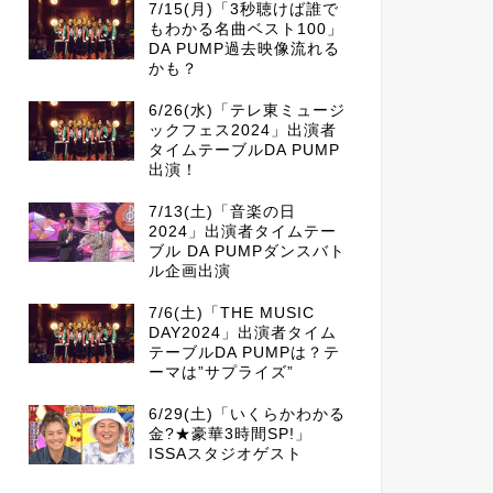
7/15(月)「3秒聴けば誰で
もわかる名曲ベスト100」
DA PUMP過去映像流れる
かも？
6/26(水)「テレ東ミュージ
ックフェス2024」出演者
タイムテーブルDA PUMP
出演！
7/13(土)「音楽の日
2024」出演者タイムテー
ブル DA PUMPダンスバト
ル企画出演
7/6(土)「THE MUSIC
DAY2024」出演者タイム
テーブルDA PUMPは？テ
ーマは”サプライズ”
6/29(土)「いくらかわかる
金?★豪華3時間SP!」
ISSAスタジオゲスト