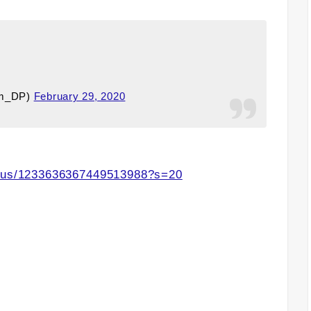
om_DP)
February 29, 2020
tatus/1233636367449513988?s=20