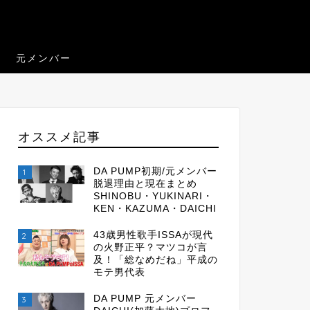
元メンバー
オススメ記事
DA PUMP初期/元メンバー
1
脱退理由と現在まとめ
SHINOBU・YUKINARI・
KEN・KAZUMA・DAICHI
43歳男性歌手ISSAが現代
2
の火野正平？マツコが言
及！「総なめだね」平成の
モテ男代表
DA PUMP 元メンバー
3