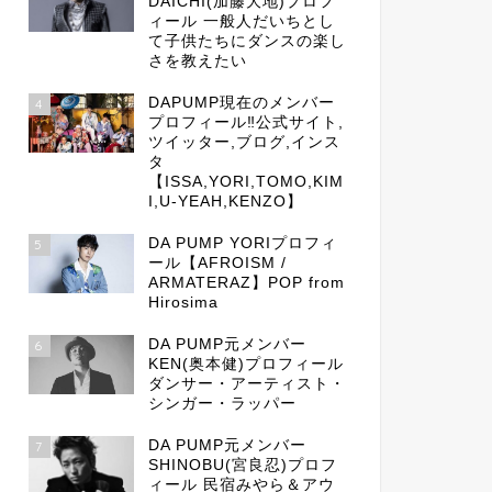
DAICHI(加藤大地)プロフ
ィール 一般人だいちとし
て子供たちにダンスの楽し
さを教えたい
DAPUMP現在のメンバー
4
プロフィール‼公式サイト,
ツイッター,ブログ,インス
タ
【ISSA,YORI,TOMO,KIM
I,U-YEAH,KENZO】
DA PUMP YORIプロフィ
5
ール【AFROISM /
ARMATERAZ】POP from
Hirosima
DA PUMP元メンバー
6
KEN(奥本健)プロフィール
ダンサー・アーティスト・
シンガー・ラッパー
DA PUMP元メンバー
7
SHINOBU(宮良忍)プロフ
ィール 民宿みやら＆アウ