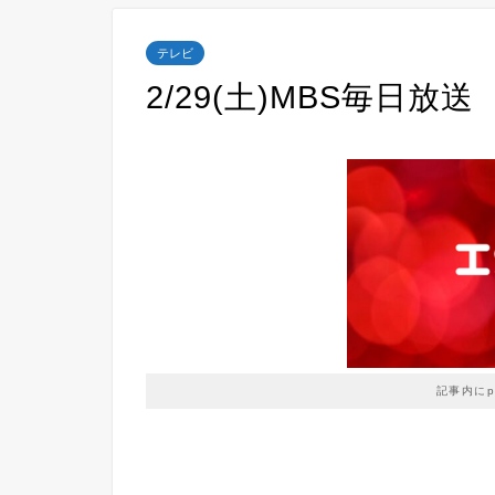
テレビ
2/29(土)MBS毎日放
記事内に