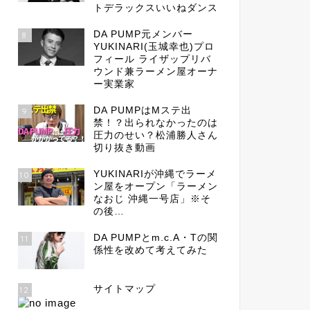
トデラックスいいねダンス
DA PUMP元メンバー
8
YUKINARI(玉城幸也)プロ
フィール ライザップリバ
ウンド兼ラーメン屋オーナ
ー実業家
DA PUMPはMステ出
9
禁！？出られなかったのは
圧力のせい？松浦勝人さん
切り抜き動画
YUKINARIが沖縄でラーメ
10
ン屋をオープン「ラーメン
なおじ 沖縄一号店」※そ
の後…
DA PUMPとm.c.A・Tの関
11
係性を改めて考えてみた
サイトマップ
12