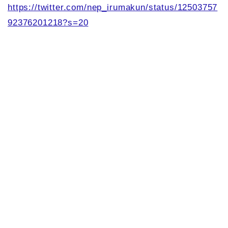
https://twitter.com/nep_irumakun/status/12503757
92376201218?s=20