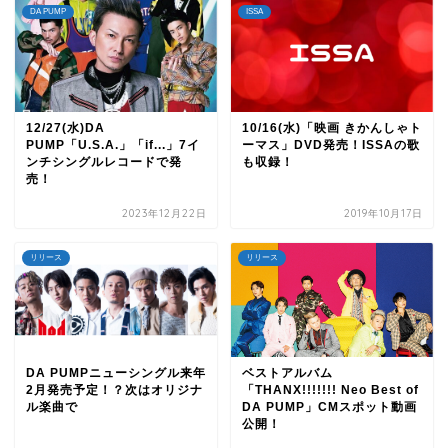
DA PUMP
ISSA
12/27(水)DA
10/16(水)「映画 きかんしゃト
PUMP「U.S.A.」「if...」7イ
ーマス」DVD発売！ISSAの歌
ンチシングルレコードで発
も収録！
売！
2023年12月22日
2019年10月17日
リリース
リリース
DA PUMPニューシングル来年
ベストアルバム
2月発売予定！？次はオリジナ
「THANX!!!!!!! Neo Best of
ル楽曲で
DA PUMP」CMスポット動画
公開！