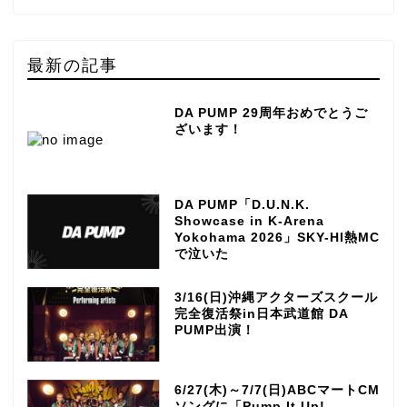
最新の記事
DA PUMP 29周年おめでとうご
ざいます！
DA PUMP「D.U.N.K.
Showcase in K-Arena
Yokohama 2026」SKY-HI熱MC
で泣いた
3/16(日)沖縄アクターズスクール
完全復活祭in日本武道館 DA
PUMP出演！
6/27(木)～7/7(日)ABCマートCM
ソングに「Pump It Up!