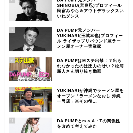
DA PUMP元メンバー
SHINOBU(宮良忍)プロフィール
民宿みやら＆アウトデラックスい
いねダンス
8
DA PUMP元メンバー
YUKINARI(玉城幸也)プロフィー
ル ライザップリバウンド兼ラー
メン屋オーナー実業家
9
DA PUMPはMステ出禁！？出ら
れなかったのは圧力のせい？松浦
勝人さん切り抜き動画
10
YUKINARIが沖縄でラーメン屋を
オープン「ラーメンなおじ 沖縄
一号店」※その後…
11
DA PUMPとm.c.A・Tの関係性
を改めて考えてみた