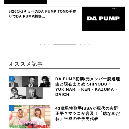
5/20(水)きょうのDA PUMP TOMO手作
りでDA PUMP劇場...
オススメ記事
1
DA PUMP初期/元メンバー脱退理
由と現在まとめ SHINOBU・
YUKINARI・KEN・KAZUMA・
DAICHI
2
43歳男性歌手ISSAが現代の火野
正平？マツコが言及！「総なめだ
ね」平成のモテ男代表