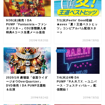
9/30(水)発売！DA
7/1(水)Feelin' Good収録
PUMP「Fantasista～ファン
★avex「夏！王道ベストヒッ
タジスタ～」CD2形態購入者
ツ」コンピアルバム配信スタ
特典Aコース当選メール送信
ート
2020年10月20日
2020年7月9日
リリース
リリース
2020/1/8 劇場版「仮面ライダ
7/4(木)24時 DA
ージオウOverQuartzer」
PUMP「P.A.R.T.Y. ～ユニバ
DVD発売！DA PUMP主題歌
ース・フェスティバル～」配
＆出演
信開始！
2019年9月24日
2019年7月5日