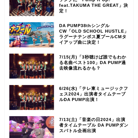
feat.TAKUMA THE GREAT」決
定！
DA PUMP38thシングル
CW「OLD SCHOOL HUSTLE」
ラグーナテンボス夏プールCMタ
イアップ曲に決定！
7/15(月)「3秒聴けば誰でもわか
る名曲ベスト100」DA PUMP過
去映像流れるかも？
6/26(水)「テレ東ミュージックフ
ェス2024」出演者タイムテーブ
ルDA PUMP出演！
7/13(土)「音楽の日2024」出演
者タイムテーブル DA PUMPダン
スバトル企画出演