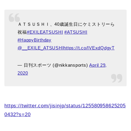
ＡＴＳＵＳＨＩ、40歳誕生日にケミストリーら
祝福
#EXILEATSUSHI
#ATSUSHI
#HappyBirthday
@__EXILE_ATSUSHI
https://t.co/IVExdQdgyT
— 日刊スポーツ (@nikkansports)
April 29,
2020
https://twitter.com/jisinjp/status/125580958625205
0432?s=20