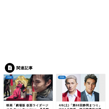
関連記事
ISSA
ISSA
映画「劇場版 仮面ライダージ
4/6(土)「第68回静岡まつり」