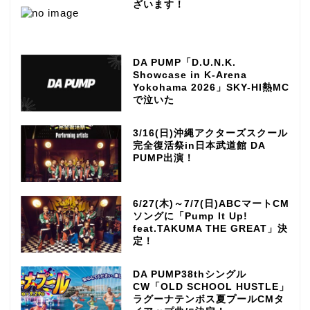
ざいます！
DA PUMP「D.U.N.K.
Showcase in K-Arena
Yokohama 2026」SKY-HI熱MC
で泣いた
3/16(日)沖縄アクターズスクール
完全復活祭in日本武道館 DA
PUMP出演！
6/27(木)～7/7(日)ABCマートCM
ソングに「Pump It Up!
feat.TAKUMA THE GREAT」決
定！
DA PUMP38thシングル
CW「OLD SCHOOL HUSTLE」
ラグーナテンボス夏プールCMタ