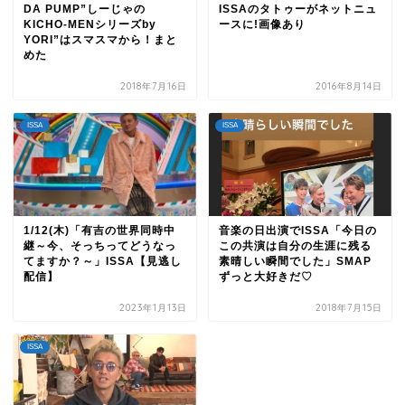
DA PUMP”しーじゃの
ISSAのタトゥーがネットニュ
KICHO-MENシリーズby
ースに!画像あり
YORI”はスマスマから！まと
めた
2018年7月16日
2016年8月14日
ISSA
ISSA
1/12(木)「有吉の世界同時中
音楽の日出演でISSA「今日の
継～今、そっちってどうなっ
この共演は自分の生涯に残る
てますか？～」ISSA【見逃し
素晴しい瞬間でした」SMAP
配信】
ずっと大好きだ♡
2023年1月13日
2018年7月15日
ISSA