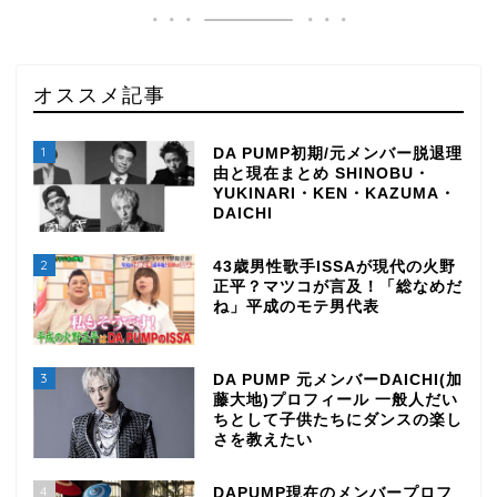
オススメ記事
1
DA PUMP初期/元メンバー脱退理
由と現在まとめ SHINOBU・
YUKINARI・KEN・KAZUMA・
DAICHI
2
43歳男性歌手ISSAが現代の火野
正平？マツコが言及！「総なめだ
ね」平成のモテ男代表
3
DA PUMP 元メンバーDAICHI(加
藤大地)プロフィール 一般人だい
ちとして子供たちにダンスの楽し
さを教えたい
4
DAPUMP現在のメンバープロフ