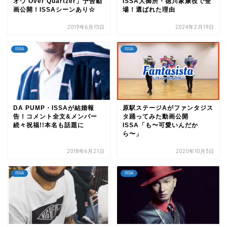
オウ Over Quartzer」予告動
ISSA大御所・徳川家康役で登
画公開！ISSAシーンあり☆
場！選ばれた理由
2019年6月15日
2024年2月19日
ISSA
ISSA
DA PUMP・ISSAが結婚報
原駅ステージAがファンタジス
告！コメント全文&メンバー
タ踊ってみた動画公開
続々祝福!!本名も話題に
ISSA「も〜可愛いんだか
ら〜」
2018年6月21日
2020年10月3日
ISSA
ISSA