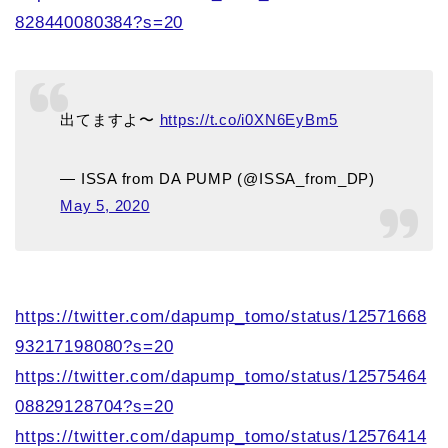
828440080384?s=20
出てますよ〜
https://t.co/i0XN6EyBm5
— ISSA from DA PUMP (@ISSA_from_DP)
May 5, 2020
https://twitter.com/dapump_tomo/status/12571668
93217198080?s=20
https://twitter.com/dapump_tomo/status/12575464
08829128704?s=20
https://twitter.com/dapump_tomo/status/12576414