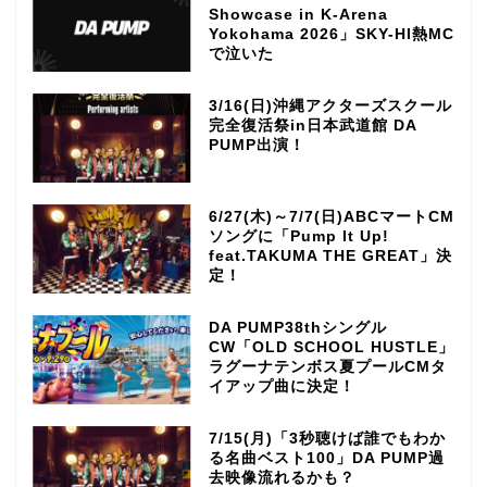
Showcase in K-Arena
Yokohama 2026」SKY-HI熱MC
で泣いた
3/16(日)沖縄アクターズスクール
完全復活祭in日本武道館 DA
PUMP出演！
6/27(木)～7/7(日)ABCマートCM
ソングに「Pump It Up!
feat.TAKUMA THE GREAT」決
定！
DA PUMP38thシングル
CW「OLD SCHOOL HUSTLE」
ラグーナテンボス夏プールCMタ
イアップ曲に決定！
7/15(月)「3秒聴けば誰でもわか
る名曲ベスト100」DA PUMP過
去映像流れるかも？