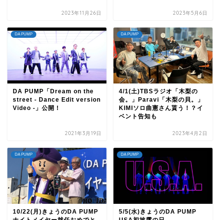
2023年11月26日
2023年5月6日
DA PUMP
DA PUMP
DA PUMP「Dream on the
4/1(土)TBSラジオ「木梨の
street - Dance Edit version
会。」Paravi「木梨の貝。」
Video -」公開！
KIMIソロ曲憲さん貰う！？イ
ベント告知も
2021年3月19日
2023年4月2日
DA PUMP
DA PUMP
10/22(月)きょうのDA PUMP
5/5(水)きょうのDA PUMP