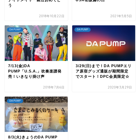
ナイトメイヤー就任おめでと
USA初披露の日
う
2018年10月22日
2021年5月5日
DA PUMP
DA PUMP
7/13(金)DA
3/29(日)まで！DA PUMPエリ
PUMP「U.S.A.」吹奏楽譜発
ア原宿グッズ通販が期間限定
売！いきなり掛け声
でスタート！DPC会員限定☆
2018年7月6日
2020年3月29日
DA PUMP
8/3(火)きょうのDA PUMP