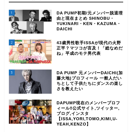
1
DA PUMP初期/元メンバー脱退理
由と現在まとめ SHINOBU・
YUKINARI・KEN・KAZUMA・
DAICHI
2
43歳男性歌手ISSAが現代の火野
正平？マツコが言及！「総なめだ
ね」平成のモテ男代表
3
DA PUMP 元メンバーDAICHI(加
藤大地)プロフィール 一般人だい
ちとして子供たちにダンスの楽し
さを教えたい
4
DAPUMP現在のメンバープロフ
ィール‼公式サイト,ツイッター,
ブログ,インスタ
【ISSA,YORI,TOMO,KIMI,U-
YEAH,KENZO】