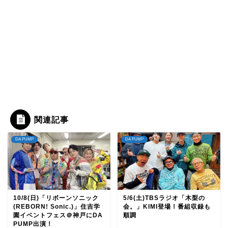
関連記事
DA PUMP
DA PUMP
10/8(日)「リボーンソニック
5/6(土)TBSラジオ「木梨の
(REBORN! Sonic.)」住吉学
会。」KIMI登場！番組収録も
園イベントフェス＠神戸にDA
順調
PUMP出演！