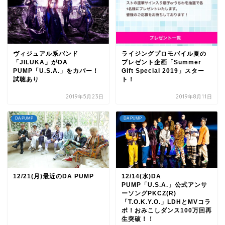
ヴィジュアル系バンド
ライジングプロモバイル夏の
「JILUKA」がDA
プレゼント企画「Summer
PUMP「U.S.A.」をカバー！
Gift Special 2019」スター
試聴あり
ト！
2019年5月23日
2019年8月11日
DA PUMP
DA PUMP
12/21(月)最近のDA PUMP
12/14(水)DA
PUMP「U.S.A.」公式アンサ
ーソングPKCZ(R)
「T.O.K.Y.O.」LDHとMVコラ
ボ！おみこしダンス100万回再
生突破！！