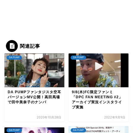
関連記事
DA PUMP
DA PUMP
DA PUMPファンタジスタ空耳
9/8(木)FC限定ファンミ
バージョンMV公開！高田馬場
「DPC FAN MEETING #2」
で田中美奈子のナンパ
アーカイブ実況インスタライ
ブ実施
2020年10月28日
2022年9月9日
DA PUMP
DA PUMP