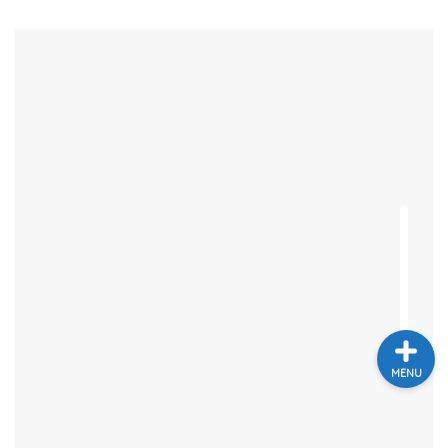
テレビ
ラジオ
メゾン・ド・ミュージック
～DA PUMP YORIの晴れ
ばれラジオ～
ライブ・イベント
MENU