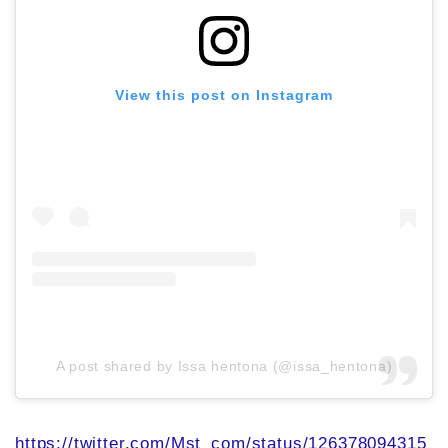
View this post on Instagram
A post shared by Issa hentona (@issa_hentona)
https://twitter.com/Mst_com/status/126378094315