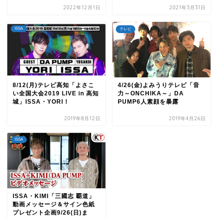
2022年12月1日
2021年3月31日
ISSA
テレビ
8/12(月)テレビ高知「よさこ
4/26(金)よみうりテレビ「音
い全国大会2019 LIVE in 高知
力～ONCHIKA～」DA
城」ISSA・YORI！
PUMP6人素顔を暴露
2019年8月12日
2019年4月26日
ISSA
ISSA・KIMI「三國志 覇道」
動画メッセージ＆サイン色紙
プレゼント企画9/26(日)ま