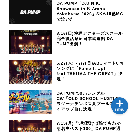
DA PUMP「D.U.N.K.
テレビ
Showcase in K-Arena
Yokohama 2026」SKY-HI熱MC
で泣いた
ラジオ
3/16(日)沖縄アクターズスクール
完全復活祭in日本武道館 DA
メゾン・ド・ミュージック
PUMP出演！
～DA PUMP YORIの晴れ
ばれラジオ～
6/27(木)～7/7(日)ABCマートCM
ソングに「Pump It Up!
ライブ・イベント
feat.TAKUMA THE GREAT」決
定！
DA PUMP38thシングル
CW「OLD SCHOOL HUSTLE」
ラグーナテンボス夏プールCMタ
イアップ曲に決定！
MENU
7/15(月)「3秒聴けば誰でもわか
る名曲ベスト100」DA PUMP過