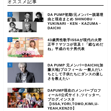
オススメ記事
1
DA PUMP初期/元メンバー脱退理
由と現在まとめ SHINOBU・
YUKINARI・KEN・KAZUMA・
DAICHI
2
43歳男性歌手ISSAが現代の火野
正平？マツコが言及！「総なめだ
ね」平成のモテ男代表
3
DA PUMP 元メンバーDAICHI(加
藤大地)プロフィール 一般人だい
ちとして子供たちにダンスの楽し
さを教えたい
4
DAPUMP現在のメンバープロフ
ィール‼公式サイト,ツイッター,
ブログ,インスタ
【ISSA,YORI,TOMO,KIMI,U-
YEAH,KENZO】