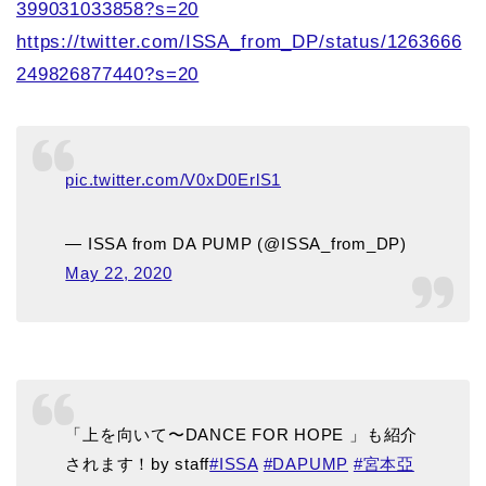
399031033858?s=20
https://twitter.com/ISSA_from_DP/status/1263666
249826877440?s=20
pic.twitter.com/V0xD0ErlS1
— ISSA from DA PUMP (@ISSA_from_DP)
May 22, 2020
「上を向いて〜DANCE FOR HOPE 」も紹介
されます！by staff
#ISSA
#DAPUMP
#宮本亞