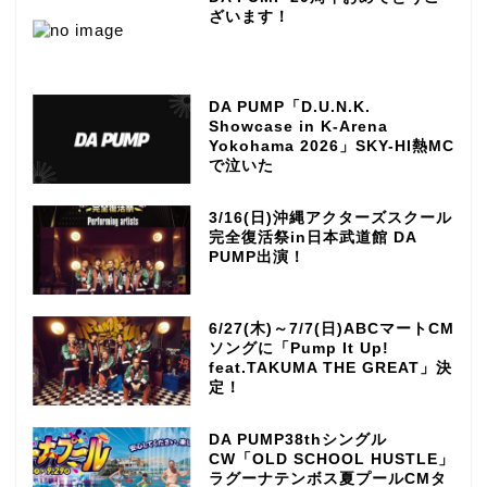
ざいます！
DA PUMP「D.U.N.K.
Showcase in K-Arena
Yokohama 2026」SKY-HI熱MC
で泣いた
3/16(日)沖縄アクターズスクール
完全復活祭in日本武道館 DA
PUMP出演！
6/27(木)～7/7(日)ABCマートCM
ソングに「Pump It Up!
feat.TAKUMA THE GREAT」決
定！
DA PUMP38thシングル
CW「OLD SCHOOL HUSTLE」
ラグーナテンボス夏プールCMタ