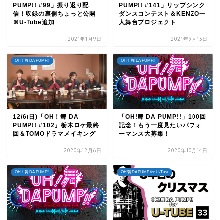
PUMP!! #99」振り返り配
PUMP!! #141」リップシンク
信！収録の裏側ちょっと公開
ダンスコンテスト＆KENZO一
※U-Tube追加
人舞台プロジェクト
2021年1月9日
2021年9月13日
OH！舞 DA PUMP!!
OH！舞 DA PUMP!!
12/6(日)「OH！舞 DA
「OH!舞 DA PUMP!!」100回
PUMP!! #102」栃木ロケ最終
記念！もう一度見たいパフォ
回＆TOMOドラマメイキング
ーマンス大募集！
2020年12月6日
2020年10月14日
OH！舞 DA PUMP!!
OH!舞DA PUMP for U-Tube