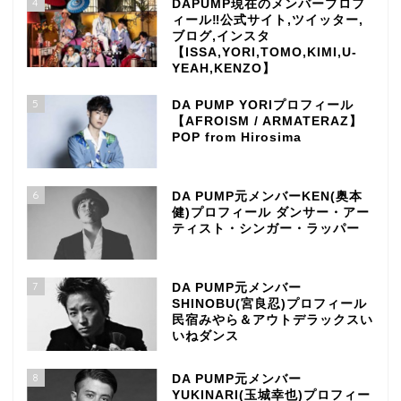
4
DAPUMP現在のメンバープロフ
ィール‼公式サイト,ツイッター,
ブログ,インスタ
【ISSA,YORI,TOMO,KIMI,U-
YEAH,KENZO】
5
DA PUMP YORIプロフィール
【AFROISM / ARMATERAZ】
POP from Hirosima
6
DA PUMP元メンバーKEN(奥本
健)プロフィール ダンサー・アー
ティスト・シンガー・ラッパー
7
DA PUMP元メンバー
SHINOBU(宮良忍)プロフィール
民宿みやら＆アウトデラックスい
いねダンス
8
DA PUMP元メンバー
YUKINARI(玉城幸也)プロフィー