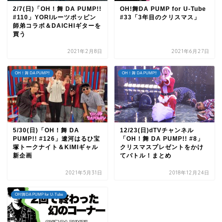
2/7(日)「OH！舞 DA PUMP!!
OH!舞DA PUMP for U-Tube
#110」YORIルーツポッピン
#33「3年目のクリスマス」
師弟コラボ＆DAICHIギターを
買う
2021年2月8日
2021年6月27日
OH！舞 DA PUMP!!
OH！舞 DA PUMP!!
5/30(日)「OH！舞 DA
12/23(日)dTVチャンネル
PUMP!! #126」遼河はるひ宝
「OH！舞 DA PUMP!! #8」
塚トークナイト＆KIMIギャル
クリスマスプレゼントをかけ
新企画
てバトル！まとめ
2021年5月31日
2018年12月24日
OH!舞DA PUMP for U-Tube