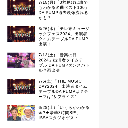
7/15(月)「3秒聴けば誰で
もわかる名曲ベスト100」
DA PUMP過去映像流れる
かも？
6/26(水)「テレ東ミュージ
ックフェス2024」出演者
タイムテーブルDA PUMP
出演！
7/13(土)「音楽の日
2024」出演者タイムテー
ブル DA PUMPダンスバト
ル企画出演
7/6(土)「THE MUSIC
DAY2024」出演者タイム
テーブルDA PUMPは？テ
ーマは”サプライズ”
6/29(土)「いくらかわかる
金?★豪華3時間SP!」
ISSAスタジオゲスト