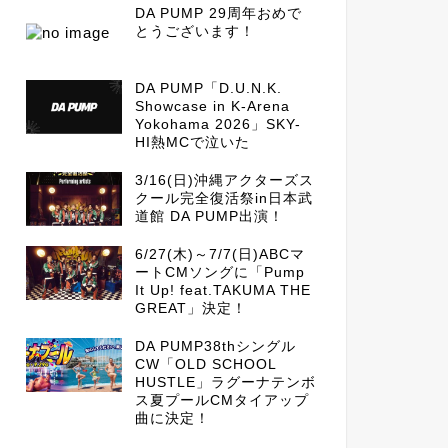
DA PUMP 29周年おめで
とうございます！
DA PUMP「D.U.N.K.
Showcase in K-Arena
Yokohama 2026」SKY-
HI熱MCで泣いた
3/16(日)沖縄アクターズス
クール完全復活祭in日本武
道館 DA PUMP出演！
6/27(木)～7/7(日)ABCマ
ートCMソングに「Pump
It Up! feat.TAKUMA THE
GREAT」決定！
DA PUMP38thシングル
CW「OLD SCHOOL
HUSTLE」ラグーナテンボ
ス夏プールCMタイアップ
曲に決定！