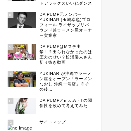
トデラックスいいねダンス
DA PUMP元メンバー
8
YUKINARI(玉城幸也)プロ
フィール ライザップリバ
ウンド兼ラーメン屋オーナ
ー実業家
DA PUMPはMステ出
9
禁！？出られなかったのは
圧力のせい？松浦勝人さん
切り抜き動画
YUKINARIが沖縄でラーメ
10
ン屋をオープン「ラーメン
なおじ 沖縄一号店」※そ
の後…
DA PUMPとm.c.A・Tの関
11
係性を改めて考えてみた
サイトマップ
12