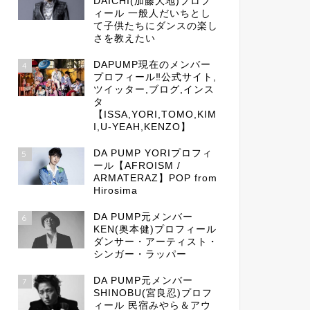
DAICHI(加藤大地)プロフ
ィール 一般人だいちとし
て子供たちにダンスの楽し
さを教えたい
DAPUMP現在のメンバー
4
プロフィール‼公式サイト,
ツイッター,ブログ,インス
タ
【ISSA,YORI,TOMO,KIM
I,U-YEAH,KENZO】
DA PUMP YORIプロフィ
5
ール【AFROISM /
ARMATERAZ】POP from
Hirosima
DA PUMP元メンバー
6
KEN(奥本健)プロフィール
ダンサー・アーティスト・
シンガー・ラッパー
DA PUMP元メンバー
7
SHINOBU(宮良忍)プロフ
ィール 民宿みやら＆アウ