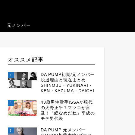
元メンバー
オススメ記事
DA PUMP初期/元メンバー
1
脱退理由と現在まとめ
SHINOBU・YUKINARI・
KEN・KAZUMA・DAICHI
43歳男性歌手ISSAが現代
2
の火野正平？マツコが言
及！「総なめだね」平成の
モテ男代表
DA PUMP 元メンバー
3