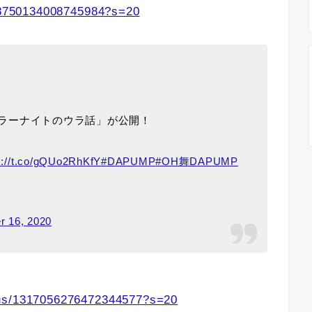
288750134008745984?s=20
#17 「ホラーナイトのウラ話」が公開！
s://t.co/gQUo2RhKfY
#DAPUMP
#OH舞DAPUMP
r 16, 2020
tus/1317056276472344577?s=20