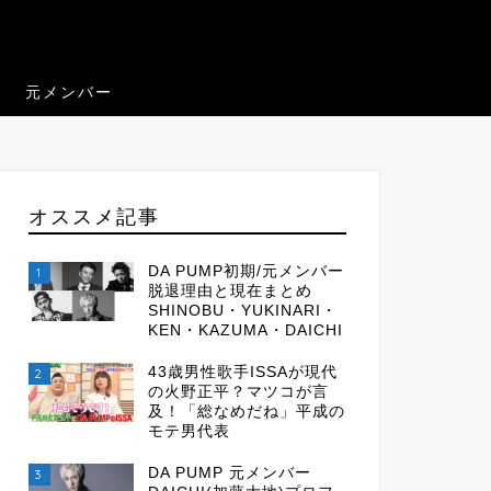
元メンバー
オススメ記事
DA PUMP初期/元メンバー
1
脱退理由と現在まとめ
SHINOBU・YUKINARI・
KEN・KAZUMA・DAICHI
43歳男性歌手ISSAが現代
2
の火野正平？マツコが言
及！「総なめだね」平成の
モテ男代表
DA PUMP 元メンバー
3