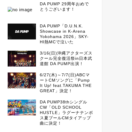
DA PUMP 29周年おめで
とうございます！
DA PUMP「D.U.N.K.
Showcase in K-Arena
Yokohama 2026」SKY-
HI熱MCで泣いた
3/16(日)沖縄アクターズス
クール完全復活祭in日本武
道館 DA PUMP出演！
6/27(木)～7/7(日)ABCマ
ートCMソングに「Pump
It Up! feat.TAKUMA THE
GREAT」決定！
DA PUMP38thシングル
CW「OLD SCHOOL
HUSTLE」ラグーナテンボ
ス夏プールCMタイアップ
曲に決定！