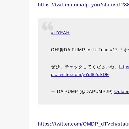
https://twitter.com/dp_yori/status/1
#UYEAH
OH!舞DA PUMP for U-Tube 
ぜひ、チェックしてくださいね。
http
pic.twitter.com/yYuf82sSDF
— DA PUMP (@DAPUMPJP)
Octobe
https://twitter.com/OMDP_dTVch/sta