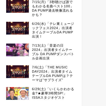
7/15(月)「3秒聴けば誰で
もわかる名曲ベスト100」
DA PUMP過去映像流れる
かも？
6/26(水)「テレ東ミュージ
ックフェス2024」出演者
タイムテーブルDA PUMP
出演！
7/13(土)「音楽の日
2024」出演者タイムテー
ブル DA PUMPダンスバト
ル企画出演
7/6(土)「THE MUSIC
DAY2024」出演者タイム
テーブルDA PUMPは？テ
ーマは”サプライズ”
6/29(土)「いくらかわかる
金?★豪華3時間SP!」
ISSAスタジオゲスト