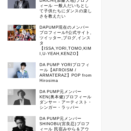
DAICHI(加藤大地)プロフ
ィール 一般人だいちとし
て子供たちにダンスの楽し
さを教えたい
DAPUMP現在のメンバー
4
プロフィール‼公式サイト,
ツイッター,ブログ,インス
タ
【ISSA,YORI,TOMO,KIM
I,U-YEAH,KENZO】
DA PUMP YORIプロフィ
5
ール【AFROISM /
ARMATERAZ】POP from
Hirosima
DA PUMP元メンバー
6
KEN(奥本健)プロフィール
ダンサー・アーティスト・
シンガー・ラッパー
DA PUMP元メンバー
7
SHINOBU(宮良忍)プロフ
ィール 民宿みやら＆アウ