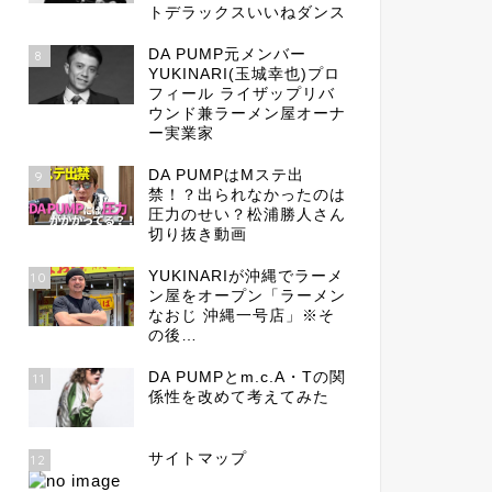
トデラックスいいねダンス
DA PUMP元メンバー
8
YUKINARI(玉城幸也)プロ
フィール ライザップリバ
ウンド兼ラーメン屋オーナ
ー実業家
DA PUMPはMステ出
9
禁！？出られなかったのは
圧力のせい？松浦勝人さん
切り抜き動画
YUKINARIが沖縄でラーメ
10
ン屋をオープン「ラーメン
なおじ 沖縄一号店」※そ
の後…
DA PUMPとm.c.A・Tの関
11
係性を改めて考えてみた
サイトマップ
12