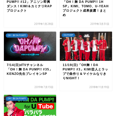
PUMP!! #12」アニソン即興
「OH！舞 DA PUMP!! 1H
ダンス！KIMI＆カミナリRAP
SP」KIMI、TOMO、U-YEAH
プロジェクト
プロジェクト成果披露！まと
め
2019年1月28日
2019年3月31日
DA PUMP
OH！舞 DA PUMP!!
7/14(日)dTVチャンネル
11/19(日)「OH舞！DA
「OH！舞 DA PUMP!! #35」
PUMP!! #3」KIMI芸人とラッ
KENZO先生ブレイキンSP
プで曲作り＆マイケルなりき
りNIGHT！
2019年7月13日
2018年11月19日
OH！舞 DA PUMP!!