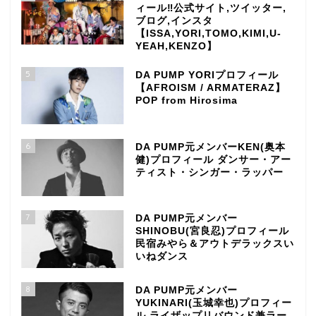
ィール‼公式サイト,ツイッター,
ブログ,インスタ
【ISSA,YORI,TOMO,KIMI,U-
YEAH,KENZO】
5
DA PUMP YORIプロフィール
【AFROISM / ARMATERAZ】
POP from Hirosima
6
DA PUMP元メンバーKEN(奥本
健)プロフィール ダンサー・アー
ティスト・シンガー・ラッパー
7
DA PUMP元メンバー
SHINOBU(宮良忍)プロフィール
民宿みやら＆アウトデラックスい
いねダンス
8
DA PUMP元メンバー
YUKINARI(玉城幸也)プロフィー
ル ライザップリバウンド兼ラー