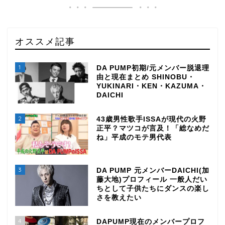
オススメ記事
1
DA PUMP初期/元メンバー脱退理
由と現在まとめ SHINOBU・
YUKINARI・KEN・KAZUMA・
DAICHI
2
43歳男性歌手ISSAが現代の火野
正平？マツコが言及！「総なめだ
ね」平成のモテ男代表
3
DA PUMP 元メンバーDAICHI(加
藤大地)プロフィール 一般人だい
ちとして子供たちにダンスの楽し
さを教えたい
4
DAPUMP現在のメンバープロフ