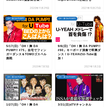
2020年11月29日
2021年10月25日
OH！舞 DA PUMP!!
OH！舞 DA PUMP!!
5/17(日)「OH！舞 DA
9/6(日)「OH！舞 DA PUMP!!
PUMP!! #75」自宅でフィン
#90」キーボード演奏で即興ダ
ガーダンス＆TOMOゴスペル
ンス！U-YEAHのU-Tube追
挑戦
加！
2020年7月3日
2021年1月2日
OH！舞 DA PUMP!!
OH！舞 DA PUMP!!
1/27(日)「OH！舞 DA
3/31(日)dTVチャンネル