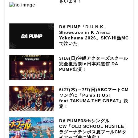
ざいます！
DA PUMP「D.U.N.K.
Showcase in K-Arena
Yokohama 2026」SKY-HI熱MC
で泣いた
3/16(日)沖縄アクターズスクール
完全復活祭in日本武道館 DA
PUMP出演！
6/27(木)～7/7(日)ABCマートCM
ソングに「Pump It Up!
feat.TAKUMA THE GREAT」決
定！
DA PUMP38thシングル
CW「OLD SCHOOL HUSTLE」
ラグーナテンボス夏プールCMタ
イアップ曲に決定！