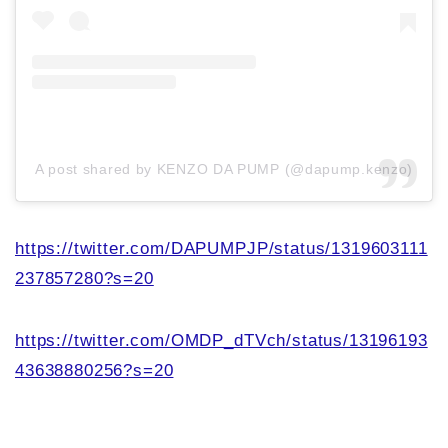
A post shared by KENZO DA PUMP (@dapump.kenzo)
https://twitter.com/DAPUMPJP/status/1319603111
237857280?s=20
https://twitter.com/OMDP_dTVch/status/13196193
43638880256?s=20