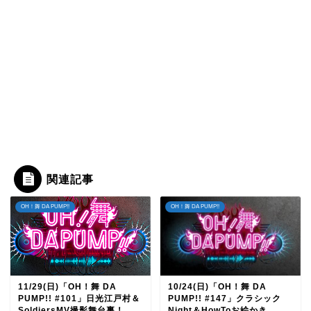
関連記事
OH！舞 DA PUMP!!
OH！舞 DA PUMP!!
11/29(日)「OH！舞 DA
10/24(日)「OH！舞 DA
PUMP!! #101」日光江戸村＆
PUMP!! #147」クラシック
SoldiersMV撮影舞台裏！
Night＆HowToお絵かき