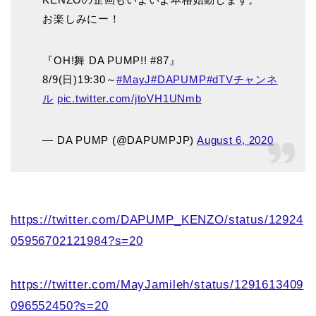
お楽しみにー！
『OH!舞 DA PUMP!! #87』
8/9(日)19:30～
#MayJ
#DAPUMP
#dTVチャンネ
ル
pic.twitter.com/jtoVH1UNmb
— DA PUMP (@DAPUMPJP)
August 6, 2020
https://twitter.com/DAPUMP_KENZO/status/12924
05956702121984?s=20
https://twitter.com/MayJamileh/status/1291613409
096552450?s=20