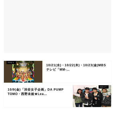
10/21(水)・10/22(木)・10/23(金)MBS
テレビ「MM-...
10/9(金)「渋谷女子企画」DA PUMP
TOMO・西野未姫★Lea...