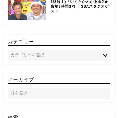
6/29(土)「いくらかわかる金?★
豪華3時間SP!」ISSAスタジオゲ
スト
カテゴリー
TOP
アーカイブ
テレビ
ラジオ
メゾン・ド・ミュージック
検索