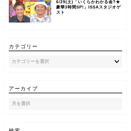
6/29(土)「いくらかわかる金?★
豪華3時間SP!」ISSAスタジオゲ
スト
カテゴリー
TOP
アーカイブ
テレビ
ラジオ
メゾン・ド・ミュージック
検索