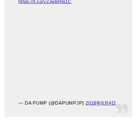
https://t.co/v2JwbRlq1C
— DA PUMP (@DAPUMPJP)
2018年6月4日