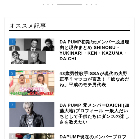
オススメ記事
1
DA PUMP初期/元メンバー脱退理
由と現在まとめ SHINOBU・
YUKINARI・KEN・KAZUMA・
DAICHI
2
43歳男性歌手ISSAが現代の火野
正平？マツコが言及！「総なめだ
ね」平成のモテ男代表
3
DA PUMP 元メンバーDAICHI(加
藤大地)プロフィール 一般人だい
ちとして子供たちにダンスの楽し
さを教えたい
4
DAPUMP現在のメンバープロフ