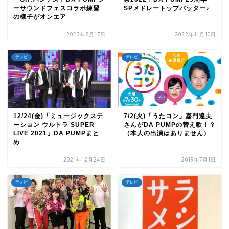
ーサウンドフェスコラボ練習
SPメドレートップバッター♪
の様子がオンエア
2022年8月17日
2022年11月10日
テレビ
テレビ
12/24(金)「ミュージックステ
7/2(火)「うたコン」嘉門達夫
ーション ウルトラ SUPER
さんがDA PUMPの替え歌！？
LIVE 2021」DA PUMPまと
（本人の出演はありません）
め
2021年12月24日
2019年7月1日
テレビ
テレビ