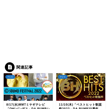
関連記事
テレビ
テレビ
8/17(水)MMTミヤギテレビ
11/10(木)「ベストヒット歌謡
「OH!バンデス」DA PUMPシ
祭2022」DA PUMP25周年