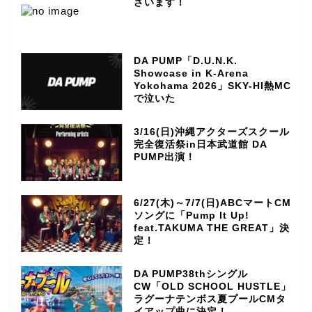
ざいます！
DA PUMP「D.U.N.K.
Showcase in K-Arena
Yokohama 2026」SKY-HI熱MC
で泣いた
3/16(日)沖縄アクターズスクール
完全復活祭in日本武道館 DA
PUMP出演！
6/27(木)～7/7(日)ABCマートCM
ソングに「Pump It Up!
feat.TAKUMA THE GREAT」決
定！
DA PUMP38thシングル
CW「OLD SCHOOL HUSTLE」
ラグーナテンボス夏プールCMタ
イアップ曲に決定！