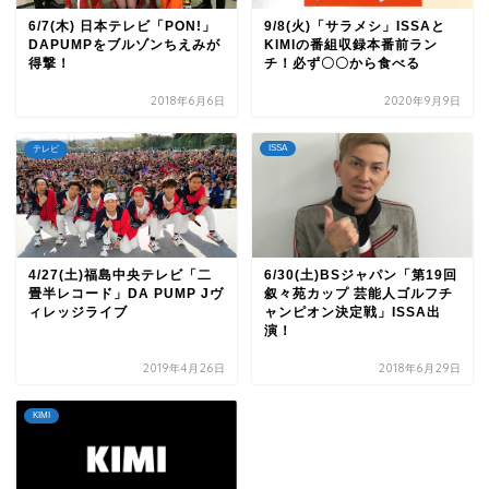
6/7(木) 日本テレビ「PON!」
9/8(火)「サラメシ」ISSAと
DAPUMPをブルゾンちえみが
KIMIの番組収録本番前ラン
得撃！
チ！必ず〇〇から食べる
2018年6月6日
2020年9月9日
ISSA
テレビ
4/27(土)福島中央テレビ「二
6/30(土)BSジャパン「第19回
畳半レコード」DA PUMP Jヴ
叙々苑カップ 芸能人ゴルフチ
ィレッジライブ
ャンピオン決定戦」ISSA出
演！
2019年4月26日
2018年6月29日
KIMI