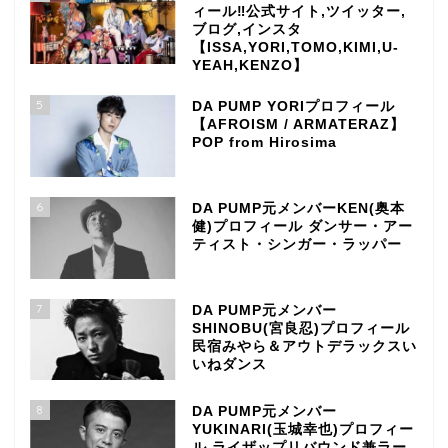
ィール‼公式サイト,ツイッター,
ブログ,インスタ
【ISSA,YORI,TOMO,KIMI,U-
YEAH,KENZO】
5
DA PUMP YORIプロフィール
【AFROISM / ARMATERAZ】
POP from Hirosima
6
DA PUMP元メンバーKEN(奥本
健)プロフィール ダンサー・アー
ティスト・シンガー・ラッパー
7
DA PUMP元メンバー
SHINOBU(宮良忍)プロフィール
民宿みやら＆アウトデラックスい
いねダンス
8
DA PUMP元メンバー
YUKINARI(玉城幸也)プロフィー
ル ライザップリバウンド兼ラー