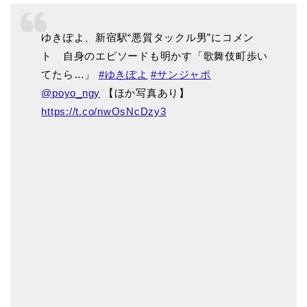
ゆきぽよ、新宿駅“悪質タックル男”にコメン
ト 自身のエピソードも明かす「歌舞伎町歩い
てたら…」
#ゆきぽよ
#サンジャポ
@poyo_ngy
【ほか写真あり】
https://t.co/nwOsNcDzy3