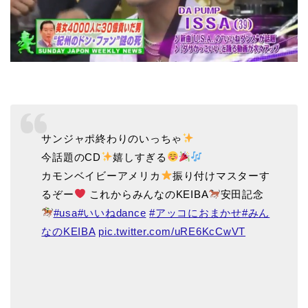
サンジャポ終わりのいっちゃ
今話題のCD
嬉しすぎる
カモンベイビーアメリカ
振り付けマスターす
るぞー
これからみんなのKEIBA
安田記念
#usa
#いいねdance
#アッコにおまかせ
#みん
なのKEIBA
pic.twitter.com/uRE6KcCwVT