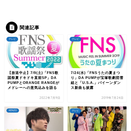
関連記事
テレビ
テレビ
【放送中止】7/9(土)「FNS歌
7/24(水)「FNSうたの夏まつ
謡祭夏ドキドキ直前SP」DA
り」DA PUMPが宝塚歌劇団雪
PUMPとORANGE RANGEが
組と「U.S.A.」バイーンダン
メドレーへの意気込みを語る
ス新曲も披露
2022年7月9日
2019年7月24日
KENZO
テレビ