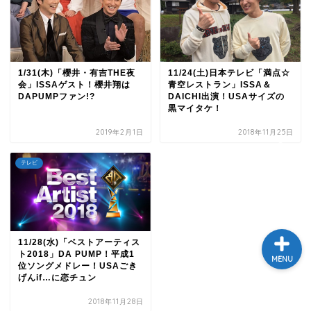
テレビ
ラジオ
1/31(木)「櫻井・有吉THE夜
11/24(土)日本テレビ「満点☆
会」ISSAゲスト！櫻井翔は
青空レストラン」ISSA＆
DAPUMPファン!?
DAICHI出演！USAサイズの
メゾン・ド・ミュージック
黒マイタケ！
～DA PUMP YORIの晴れ
ばれラジオ～
2019年2月1日
2018年11月25日
ライブ・イベント
テレビ
11/28(水)「ベストアーティス
ト2018」DA PUMP！平成1
MENU
位ソングメドレー！USAごき
げんif…に恋チュン
2018年11月28日