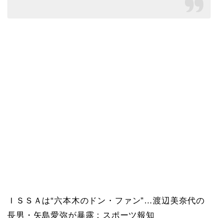
ＩＳＳＡは“六本木のドン・ファン”…渡辺美奈代の
長男・矢島愛弥が暴露 : スポーツ報知