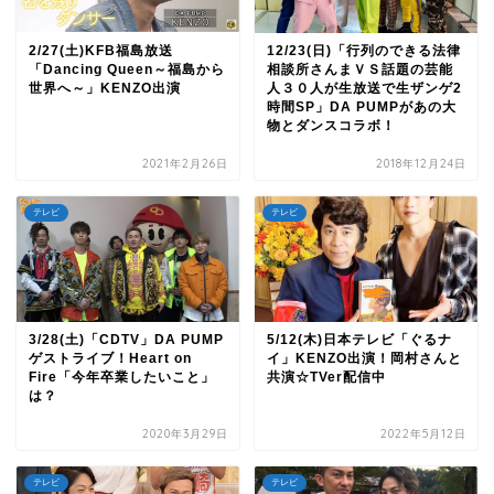
2/27(土)KFB福島放送
12/23(日)「行列のできる法律
「Dancing Queen～福島から
相談所さんまＶＳ話題の芸能
世界へ～」KENZO出演
人３０人が生放送で生ザンゲ2
時間SP」DA PUMPがあの大
物とダンスコラボ！
2021年2月26日
2018年12月24日
テレビ
テレビ
3/28(土)「CDTV」DA PUMP
5/12(木)日本テレビ「ぐるナ
ゲストライブ！Heart on
イ」KENZO出演！岡村さんと
Fire「今年卒業したいこと」
共演☆TVer配信中
は？
2020年3月29日
2022年5月12日
TOP
テレビ
テレビ