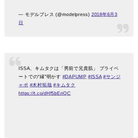
— モデルプレス (@modelpress)
2018年6月3
日
ISSA、キムタクは「男前で兄貴肌」 プライベ
ートでの“縁”明かす
#DAPUMP
#ISSA
#サンジ
ャポ
#木村拓哉
#キムタク
https://t.co/dHf5bEriQC