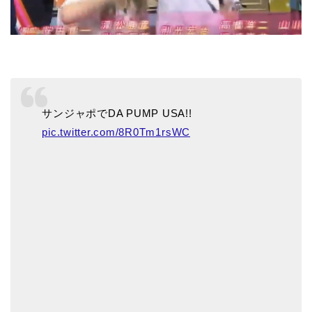
サンジャポでDA PUMP USA!!
pic.twitter.com/8R0Tm1rsWC