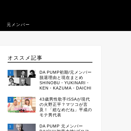
元メンバー
オススメ記事
DA PUMP初期/元メンバー
1
脱退理由と現在まとめ
SHINOBU・YUKINARI・
KEN・KAZUMA・DAICHI
43歳男性歌手ISSAが現代
2
の火野正平？マツコが言
及！「総なめだね」平成の
モテ男代表
DA PUMP 元メンバー
3