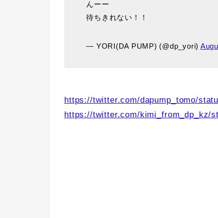
んーー
待ちきれない！！
— YORI(DA PUMP) (@dp_yori)
Augu
https://twitter.com/dapump_tomo/st
https://twitter.com/kimi_from_dp_kz