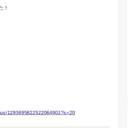
た！
tatus/1293695822522064901?s=20