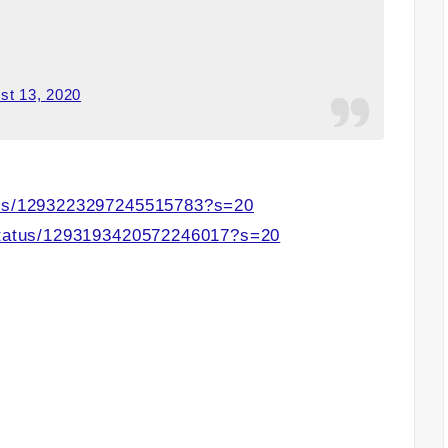
st 13, 2020
atus/1293223297245515783?s=20
/status/1293193420572246017?s=20