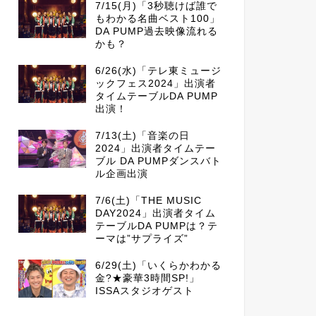
7/15(月)「3秒聴けば誰で
もわかる名曲ベスト100」
DA PUMP過去映像流れる
かも？
6/26(水)「テレ東ミュージ
ックフェス2024」出演者
タイムテーブルDA PUMP
出演！
7/13(土)「音楽の日
2024」出演者タイムテー
ブル DA PUMPダンスバト
ル企画出演
7/6(土)「THE MUSIC
DAY2024」出演者タイム
テーブルDA PUMPは？テ
ーマは”サプライズ”
6/29(土)「いくらかわかる
金?★豪華3時間SP!」
ISSAスタジオゲスト