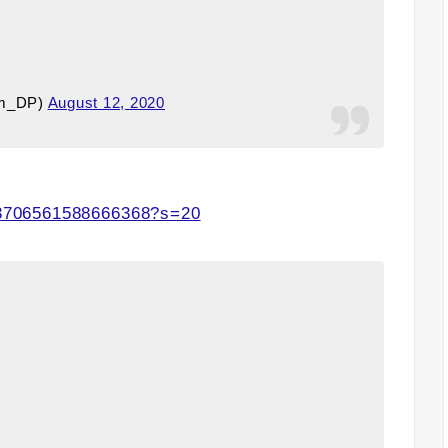
om_DP)
August 12, 2020
293706561588666368?s=20