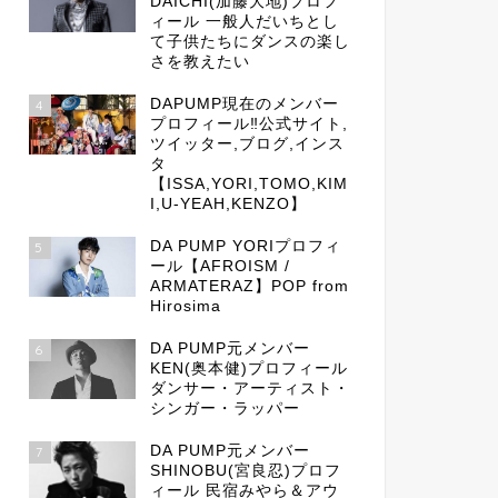
DAICHI(加藤大地)プロフ
ィール 一般人だいちとし
て子供たちにダンスの楽し
さを教えたい
DAPUMP現在のメンバー
4
プロフィール‼公式サイト,
ツイッター,ブログ,インス
タ
【ISSA,YORI,TOMO,KIM
I,U-YEAH,KENZO】
DA PUMP YORIプロフィ
5
ール【AFROISM /
ARMATERAZ】POP from
Hirosima
DA PUMP元メンバー
6
KEN(奥本健)プロフィール
ダンサー・アーティスト・
シンガー・ラッパー
DA PUMP元メンバー
7
SHINOBU(宮良忍)プロフ
ィール 民宿みやら＆アウ