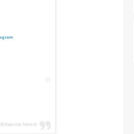
tagram
 (@dapump.kenzo)