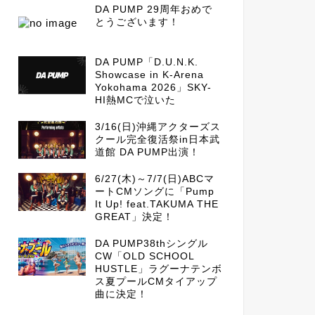
DA PUMP 29周年おめで
とうございます！
DA PUMP「D.U.N.K.
Showcase in K-Arena
Yokohama 2026」SKY-
HI熱MCで泣いた
3/16(日)沖縄アクターズス
クール完全復活祭in日本武
道館 DA PUMP出演！
6/27(木)～7/7(日)ABCマ
ートCMソングに「Pump
It Up! feat.TAKUMA THE
GREAT」決定！
DA PUMP38thシングル
CW「OLD SCHOOL
HUSTLE」ラグーナテンボ
ス夏プールCMタイアップ
曲に決定！