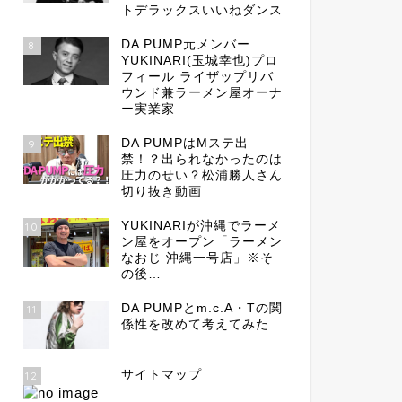
トデラックスいいねダンス
DA PUMP元メンバー
8
YUKINARI(玉城幸也)プロ
フィール ライザップリバ
ウンド兼ラーメン屋オーナ
ー実業家
DA PUMPはMステ出
9
禁！？出られなかったのは
圧力のせい？松浦勝人さん
切り抜き動画
YUKINARIが沖縄でラーメ
10
ン屋をオープン「ラーメン
なおじ 沖縄一号店」※そ
の後…
DA PUMPとm.c.A・Tの関
11
係性を改めて考えてみた
サイトマップ
12