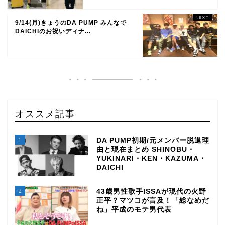
9/14(月)きょうのDA PUMP みんなで
DAICHIのお祝いディナ...
オススメ記事
1
DA PUMP初期/元メンバー脱退理
由と現在まとめ SHINOBU・
YUKINARI・KEN・KAZUMA・
DAICHI
2
43歳男性歌手ISSAが現代の火野
正平？マツコが言及！「総なめだ
ね」平成のモテ男代表