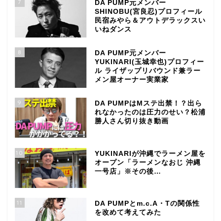
7
DA PUMP元メンバー
SHINOBU(宮良忍)プロフィール
民宿みやら＆アウトデラックスい
いねダンス
8
DA PUMP元メンバー
YUKINARI(玉城幸也)プロフィー
ル ライザップリバウンド兼ラー
メン屋オーナー実業家
9
DA PUMPはMステ出禁！？出ら
れなかったのは圧力のせい？松浦
勝人さん切り抜き動画
10
YUKINARIが沖縄でラーメン屋を
オープン「ラーメンなおじ 沖縄
一号店」※その後…
11
DA PUMPとm.c.A・Tの関係性
TOP
を改めて考えてみた