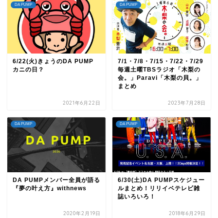
DA PUMP
DA PUMP
6/22(火)きょうのDA PUMP
7/1・7/8・7/15・7/22・7/29
カニの日？
毎週土曜TBSラジオ「木梨の
会。」Paravi「木梨の貝。」
まとめ
2021年6月22日
2023年7月28日
DA PUMP
DA PUMP
DA PUMPメンバー全員が語る
6/30(土)DA PUMPスケジュー
『夢の叶え方』withnews
ルまとめ！リリイベテレビ雑
誌いろいろ！
2020年2月19日
2018年6月29日