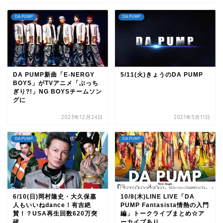
DA PUMP
DA PUMP
DA PUMP新曲「E-NERGY
5/11(火)きょうのDA PUMP
BOYS」がTVアニメ「ぶっち
ぎり?!」NG BOYSチームソン
グに
2023年12月24日
2021年5月11日
DA PUMP
DA PUMP
6/10(日)岡村隆史・大久保嘉
10/8(木)LINE LIVE「DA
人もいいねdance！有吉絶
PUMP Fantasista情熱の入門
賛！？USA再生回数620万突
編」トークライブまとめ☆ア
破
ーカイブあり