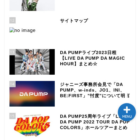
テレビ
12
サイトマップ
ラジオ
メゾン・ド・ミュージック
～DA PUMP YORIの晴れ
13
DA PUMPライブ2023日程
ばれラジオ～
【LIVE DA PUMP DA MAGIC
HOUR】まとめ☆
ライブ・イベント
14
ジャニーズ事務所会見で「DA
PUMP、w-inds、JO1、INI、
BE:FIRST」”忖度”について明言
15
DA PUMP25周年ライブ「LIVE
MENU
DA PUMP 2022 TOUR DA POP
COLORS」ホールツアーまとめ