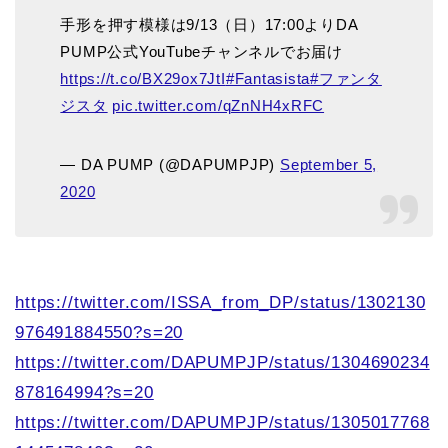
手形を押す模様は9/13（日）17:00よりDA
PUMP公式YouTubeチャンネルでお届け
https://t.co/BX29ox7JtI
#Fantasista
#ファンタ
ジスタ
pic.twitter.com/qZnNH4xRFC
— DA PUMP (@DAPUMPJP)
September 5,
2020
https://twitter.com/ISSA_from_DP/status/1302130
976491884550?s=20
https://twitter.com/DAPUMPJP/status/1304690234
878164994?s=20
https://twitter.com/DAPUMPJP/status/1305017768