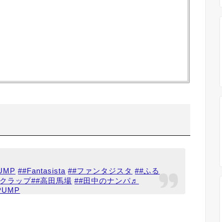
UMP
##Fantasista
##ファンタジスタ
##ふる
熱クラップ
##高田馬場
##田中のナンパ
♬
 PUMP