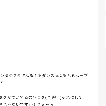
sta #ファンタジスタ #ふるふるダンス #ふるふるムーブ
パ
タグがついてるのワロタ( *´艸｀)それにして
と爆音じゃないですか！？ｗｗｗ