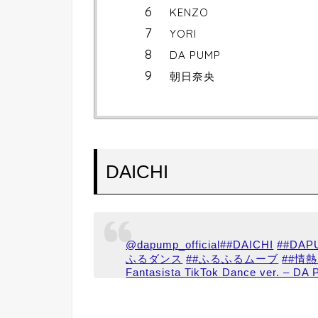
KENZO
YORI
DA PUMP
朝日奈央
DAICHI
@dapump_official
##DAICHI
##DAP
ふるダンス
##ふるふるムーブ
##情
Fantasista TikTok Dance ver. – DA