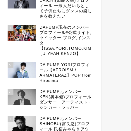
DAICHI(加藤大地)プロフ
ィール 一般人だいちとし
て子供たちにダンスの楽し
さを教えたい
DAPUMP現在のメンバー
4
プロフィール‼公式サイト,
ツイッター,ブログ,インス
タ
【ISSA,YORI,TOMO,KIM
I,U-YEAH,KENZO】
DA PUMP YORIプロフィ
5
ール【AFROISM /
ARMATERAZ】POP from
Hirosima
DA PUMP元メンバー
6
KEN(奥本健)プロフィール
ダンサー・アーティスト・
シンガー・ラッパー
DA PUMP元メンバー
7
SHINOBU(宮良忍)プロフ
ィール 民宿みやら＆アウ