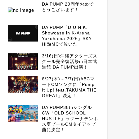
DA PUMP 29周年おめで
とうございます！
DA PUMP「D.U.N.K.
Showcase in K-Arena
Yokohama 2026」SKY-
HI熱MCで泣いた
3/16(日)沖縄アクターズス
クール完全復活祭in日本武
道館 DA PUMP出演！
6/27(木)～7/7(日)ABCマ
ートCMソングに「Pump
It Up! feat.TAKUMA THE
GREAT」決定！
DA PUMP38thシングル
CW「OLD SCHOOL
HUSTLE」ラグーナテンボ
ス夏プールCMタイアップ
曲に決定！