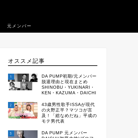
元メンバー
オススメ記事
DA PUMP初期/元メンバー
1
脱退理由と現在まとめ
SHINOBU・YUKINARI・
KEN・KAZUMA・DAICHI
43歳男性歌手ISSAが現代
2
の火野正平？マツコが言
及！「総なめだね」平成の
モテ男代表
DA PUMP 元メンバー
3