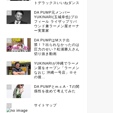
トデラックスいいねダンス
DA PUMP元メンバー
8
YUKINARI(玉城幸也)プロ
フィール ライザップリバ
ウンド兼ラーメン屋オーナ
ー実業家
DA PUMPはMステ出
9
禁！？出られなかったのは
圧力のせい？松浦勝人さん
切り抜き動画
YUKINARIが沖縄でラーメ
10
ン屋をオープン「ラーメン
なおじ 沖縄一号店」※そ
の後…
DA PUMPとm.c.A・Tの関
11
係性を改めて考えてみた
サイトマップ
12