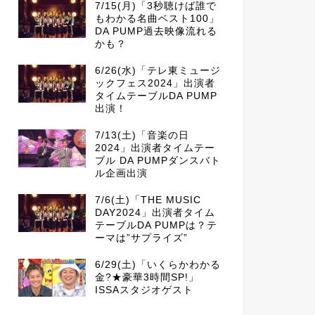
7/15(月)「3秒聴けば誰で
もわかる名曲ベスト100」
DA PUMP過去映像流れる
かも？
6/26(水)「テレ東ミュージ
ックフェス2024」出演者
タイムテーブルDA PUMP
出演！
7/13(土)「音楽の日
2024」出演者タイムテー
ブル DA PUMPダンスバト
ル企画出演
7/6(土)「THE MUSIC
DAY2024」出演者タイム
テーブルDA PUMPは？テ
ーマは”サプライズ”
6/29(土)「いくらかわかる
金?★豪華3時間SP!」
ISSAスタジオゲスト