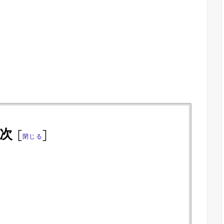
次
[
]
閉じる