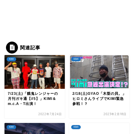
関連記事
KIMI
KIMI
7/23(土)「餓鬼レンジャーの
2/18(土)GYAO「木梨の貝。」
月刊ガキ通【#5】」KIMI＆
ヒロミさんライブでKIMI緊急
m.c.A・T出演！
参戦！？
2022年7月24日
2023年2月18日
KIMI
KIMI