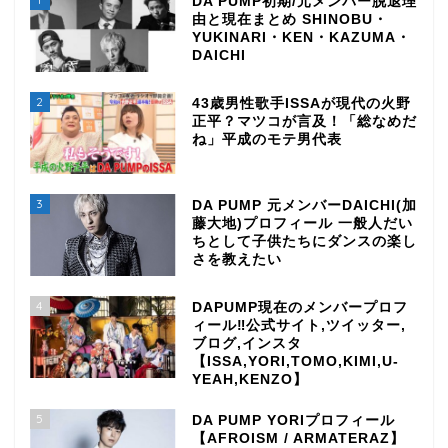
DA PUMP初期/元メンバー脱退理
由と現在まとめ SHINOBU・
YUKINARI・KEN・KAZUMA・
DAICHI
2
43歳男性歌手ISSAが現代の火野
正平？マツコが言及！「総なめだ
ね」平成のモテ男代表
3
DA PUMP 元メンバーDAICHI(加
藤大地)プロフィール 一般人だい
ちとして子供たちにダンスの楽し
さを教えたい
4
DAPUMP現在のメンバープロフ
ィール‼公式サイト,ツイッター,
ブログ,インスタ
【ISSA,YORI,TOMO,KIMI,U-
YEAH,KENZO】
5
DA PUMP YORIプロフィール
【AFROISM / ARMATERAZ】