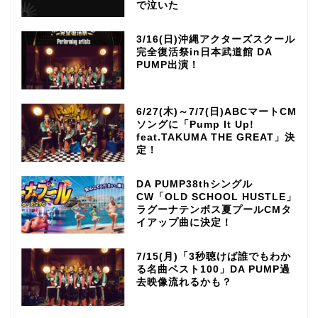
で泣いた
3/16(日)沖縄アクターズスクール
完全復活祭in日本武道館 DA
PUMP出演！
6/27(木)～7/7(日)ABCマートCM
ソングに「Pump It Up!
feat.TAKUMA THE GREAT」決
定！
DA PUMP38thシングル
CW「OLD SCHOOL HUSTLE」
ラグーナテンボス夏プールCMタ
イアップ曲に決定！
7/15(月)「3秒聴けば誰でもわか
る名曲ベスト100」DA PUMP過
去映像流れるかも？