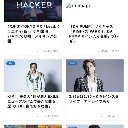
4/16(木)TOKYO MX「Leadバ
【DA PUMP】ツイキャス
ラエティ(仮)」KIMI出演！
「KIMI〜ズ PARK!!」DA
2FACEで歌唱！メイキング公
PUMP サイン入り色紙』プレ
開
ゼント！
2020年4月20日
2015年12月16日
KIMI
KIMI
KIMI「著名人4組が選ぶEXILE
3/7(日)21:30～KIMIインスタ
ニューアルバムで好きな曲＆
ライブ！アーカイブあり
歴代EXILE曲で好きな曲」
2022年12月5日
2021年3月8日