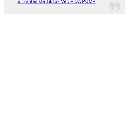
♬ Fantasista TikTok Ver. – DA PUMP