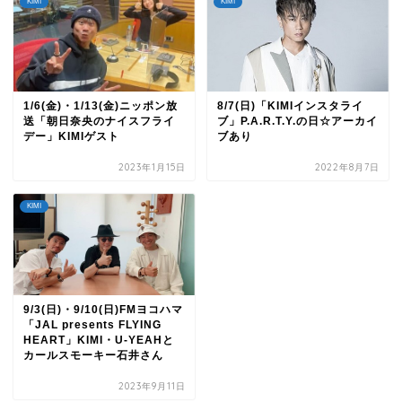
KIMI
KIMI
1/6(金)・1/13(金)ニッポン放
8/7(日)「KIMIインスタライ
送「朝日奈央のナイスフライ
ブ」P.A.R.T.Y.の日☆アーカイ
デー」KIMIゲスト
ブあり
2023年1月15日
2022年8月7日
KIMI
9/3(日)・9/10(日)FMヨコハマ
「JAL presents FLYING
HEART」KIMI・U-YEAHと
カールスモーキー石井さん
2023年9月11日