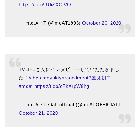
https://t.co/tUIiZXOjVQ
— m.c.A・T (@mcAT1993)
October 20, 2020
TVLIFEさんにインタビューしていただきまし
た！
#thetomoyukiyaraandmcat
#屋良朝幸
#mcat
https://t.co/cFkXrpW8hg
— m.c.A・T staff official (@mcATOFFICIAL1)
October 21, 2020