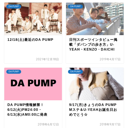
DA PUMP
DA PUMP
12/18(土)最近のDA PUMP
日刊スポーツインタビュー掲
載「ダパンプの歩き方」U-
YEAH・KENZO・DAICHI
2021年12月18日
2019年4月17日
DA PUMP
DA PUMP
DA PUMP情報解禁！
9/17(月)きょうのDA PUMP
6/12(火)PM24:00・
Mステ＆U-YEAHお誕生日お
6/13(水)AM0:00に発表
めでとう☆
2018年6月12日
2018年9月17日