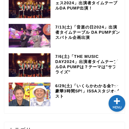
ェス2024」出演者タイムテーブ
テレビ
ルDA PUMP出演！
ラジオ
7/13(土)「音楽の日2024」出演
者タイムテーブル DA PUMPダン
スバトル企画出演
メゾン・ド・ミュージック
～DA PUMP YORIの晴れ
ばれラジオ～
7/6(土)「THE MUSIC
DAY2024」出演者タイムテーブ
ルDA PUMPは？テーマは”サプ
ライブ・イベント
ライズ”
6/29(土)「いくらかわかる金?★
豪華3時間SP!」ISSAスタジオゲ
スト
MENU