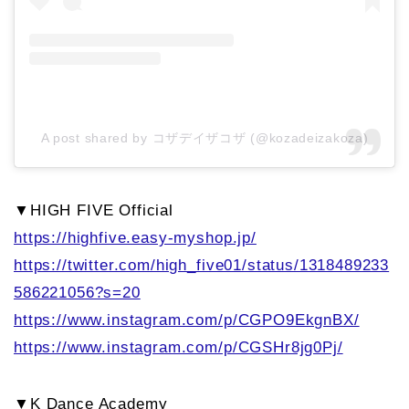
A post shared by コザデイザコザ (@kozadeizakoza)
▼HIGH FIVE Official
https://highfive.easy-myshop.jp/
https://twitter.com/high_five01/status/1318489233
586221056?s=20
https://www.instagram.com/p/CGPO9EkgnBX/
https://www.instagram.com/p/CGSHr8jg0Pj/
▼K Dance Academy