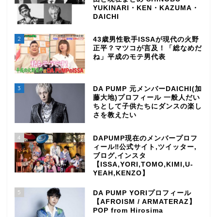
YUKINARI・KEN・KAZUMA・
DAICHI
2
43歳男性歌手ISSAが現代の火野
正平？マツコが言及！「総なめだ
ね」平成のモテ男代表
3
DA PUMP 元メンバーDAICHI(加
藤大地)プロフィール 一般人だい
ちとして子供たちにダンスの楽し
さを教えたい
4
DAPUMP現在のメンバープロフ
ィール‼公式サイト,ツイッター,
ブログ,インスタ
【ISSA,YORI,TOMO,KIMI,U-
YEAH,KENZO】
5
DA PUMP YORIプロフィール
【AFROISM / ARMATERAZ】
POP from Hirosima