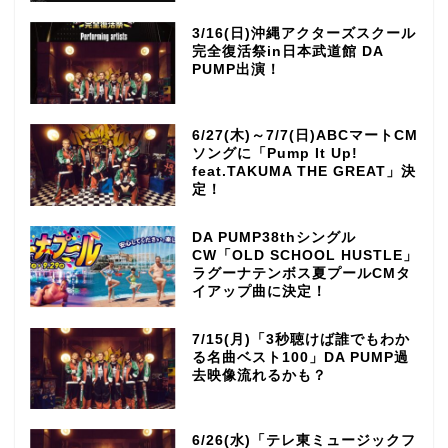
3/16(日)沖縄アクターズスクール
完全復活祭in日本武道館 DA
PUMP出演！
6/27(木)～7/7(日)ABCマートCM
ソングに「Pump It Up!
feat.TAKUMA THE GREAT」決
定！
DA PUMP38thシングル
CW「OLD SCHOOL HUSTLE」
ラグーナテンボス夏プールCMタ
イアップ曲に決定！
7/15(月)「3秒聴けば誰でもわか
る名曲ベスト100」DA PUMP過
去映像流れるかも？
TOP
6/26(水)「テレ東ミュージックフ