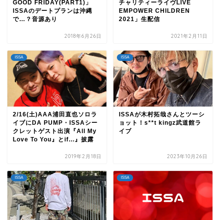
GOOD FRIDAY(PART1)」
チャリティーライヴLIVE
ISSAのデートプランは沖縄
EMPOWER CHILDREN
で…？音源あり
2021」生配信
2018年6月26日
2021年2月11日
ISSA
ISSA
2/16(土)AAA浦田直也ソロラ
ISSAが木村拓哉さんとツーシ
イブにDA PUMP・ISSAシー
ョット！s**t kingz武道館ラ
クレットゲスト出演『All My
イブ
Love To You』とif...』披露
2019年2月18日
2023年10月26日
ISSA
ISSA