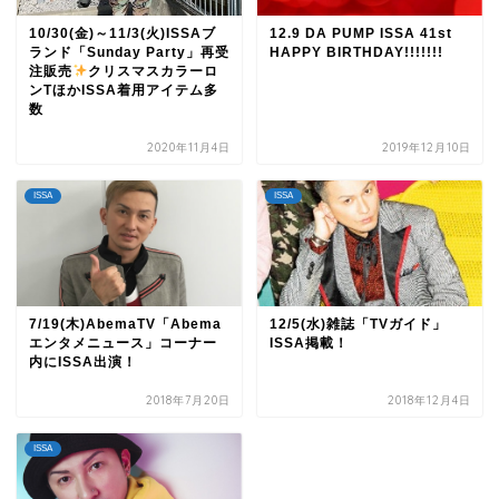
10/30(金)～11/3(火)ISSAブ
12.9 DA PUMP ISSA 41st
ランド「Sunday Party」再受
HAPPY BIRTHDAY!!!!!!!
注販売
クリスマスカラーロ
ンTほかISSA着用アイテム多
数
2020年11月4日
2019年12月10日
ISSA
ISSA
7/19(木)AbemaTV「Abema
12/5(水)雑誌「TVガイド」
エンタメニュース」コーナー
ISSA掲載！
内にISSA出演！
2018年7月20日
2018年12月4日
ISSA