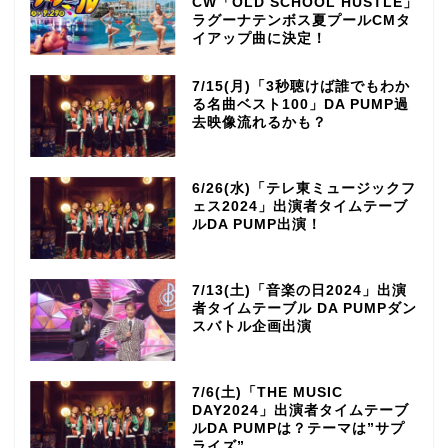
CW「OLD SCHOOL HUSTLE」
ラグーナテンボス夏プールCMタ
イアップ曲に決定！
7/15(月)「3秒聴けば誰でもわか
る名曲ベスト100」DA PUMP過
去映像流れるかも？
6/26(水)「テレ東ミュージックフ
ェス2024」出演者タイムテーブ
ルDA PUMP出演！
7/13(土)「音楽の日2024」出演
者タイムテーブル DA PUMPダン
スバトル企画出演
7/6(土)「THE MUSIC
DAY2024」出演者タイムテーブ
ルDA PUMPは？テーマは”サプ
ライズ”