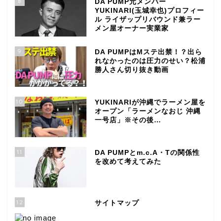
8
DA PUMP元メンバー
YUKINARI(玉城幸也)プロフィー
ル ライザップリバウンド兼ラー
メン屋オーナー実業家
9
DA PUMPはMステ出禁！？出ら
れなかったのは圧力のせい？松浦
勝人さん切り抜き動画
10
YUKINARIが沖縄でラーメン屋を
オープン「ラーメンなおじ 沖縄
一号店」※その後…
11
DA PUMPとm.c.A・Tの関係性
を改めて考えてみた
12
サイトマップ