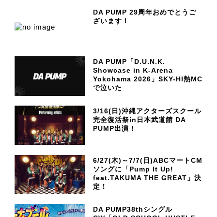
DA PUMP 29周年おめでとうご
ざいます！
DA PUMP「D.U.N.K.
Showcase in K-Arena
Yokohama 2026」SKY-HI熱MC
で泣いた
3/16(日)沖縄アクターズスクール
完全復活祭in日本武道館 DA
PUMP出演！
6/27(木)～7/7(日)ABCマートCM
ソングに「Pump It Up!
feat.TAKUMA THE GREAT」決
定！
DA PUMP38thシングル