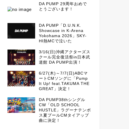
DA PUMP 29周年おめで
とうございます！
DA PUMP「D.U.N.K.
Showcase in K-Arena
Yokohama 2026」SKY-
HI熱MCで泣いた
3/16(日)沖縄アクターズス
クール完全復活祭in日本武
道館 DA PUMP出演！
6/27(木)～7/7(日)ABCマ
ートCMソングに「Pump
It Up! feat.TAKUMA THE
GREAT」決定！
DA PUMP38thシングル
CW「OLD SCHOOL
HUSTLE」ラグーナテンボ
ス夏プールCMタイアップ
曲に決定！