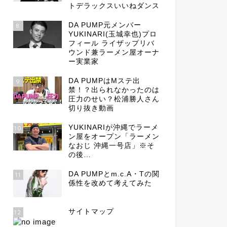
トデラックスいいねダンス
DA PUMP元メンバー
8
YUKINARI(玉城幸也)プロ
フィール ライザップリバ
ウンド兼ラーメン屋オーナ
ー実業家
DA PUMPはMステ出
9
禁！？出られなかったのは
圧力のせい？松浦勝人さん
切り抜き動画
YUKINARIが沖縄でラーメ
10
ン屋をオープン「ラーメン
なおじ 沖縄一号店」※そ
の後…
DA PUMPとm.c.A・Tの関
11
係性を改めて考えてみた
サイトマップ
12