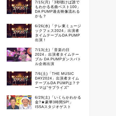
7/15(月)「3秒聴けば誰で
もわかる名曲ベスト100」
DA PUMP過去映像流れる
かも？
6/26(水)「テレ東ミュージ
ックフェス2024」出演者
タイムテーブルDA PUMP
出演！
7/13(土)「音楽の日
2024」出演者タイムテー
ブル DA PUMPダンスバト
ル企画出演
7/6(土)「THE MUSIC
DAY2024」出演者タイム
テーブルDA PUMPは？テ
ーマは”サプライズ”
6/29(土)「いくらかわかる
金?★豪華3時間SP!」
ISSAスタジオゲスト