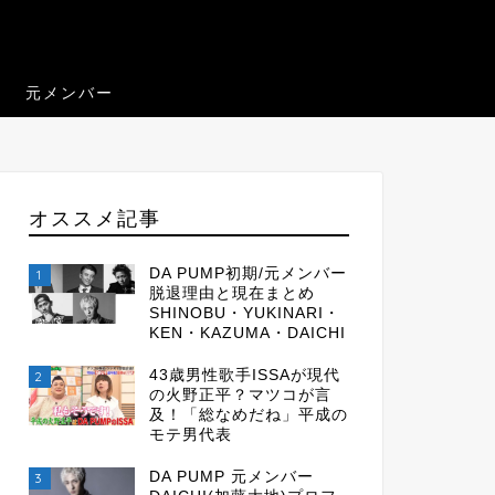
元メンバー
オススメ記事
DA PUMP初期/元メンバー
1
脱退理由と現在まとめ
SHINOBU・YUKINARI・
KEN・KAZUMA・DAICHI
43歳男性歌手ISSAが現代
2
の火野正平？マツコが言
及！「総なめだね」平成の
モテ男代表
DA PUMP 元メンバー
3