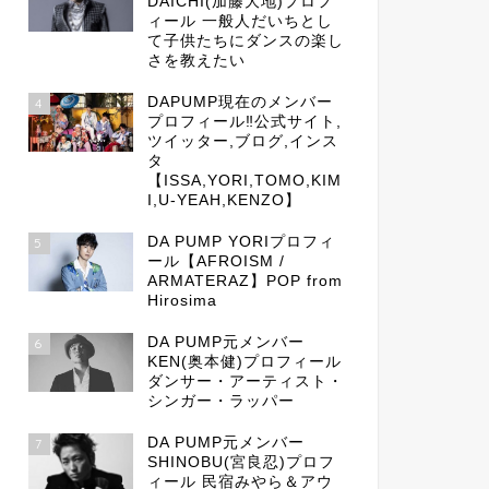
DAICHI(加藤大地)プロフ
ィール 一般人だいちとし
て子供たちにダンスの楽し
さを教えたい
DAPUMP現在のメンバー
4
プロフィール‼公式サイト,
ツイッター,ブログ,インス
タ
【ISSA,YORI,TOMO,KIM
I,U-YEAH,KENZO】
DA PUMP YORIプロフィ
5
ール【AFROISM /
ARMATERAZ】POP from
Hirosima
DA PUMP元メンバー
6
KEN(奥本健)プロフィール
ダンサー・アーティスト・
シンガー・ラッパー
DA PUMP元メンバー
7
SHINOBU(宮良忍)プロフ
ィール 民宿みやら＆アウ