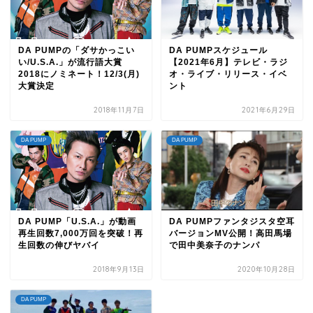
DA PUMPの「ダサかっこい
DA PUMPスケジュール
い/U.S.A.」が流行語大賞
【2021年6月】テレビ・ラジ
2018にノミネート！12/3(月)
オ・ライブ・リリース・イベ
大賞決定
ント
2018年11月7日
2021年6月29日
DA PUMP
DA PUMP
DA PUMP「U.S.A.」が動画
DA PUMPファンタジスタ空耳
再生回数7,000万回を突破！再
バージョンMV公開！高田馬場
生回数の伸びヤバイ
で田中美奈子のナンパ
2018年9月13日
2020年10月28日
DA PUMP