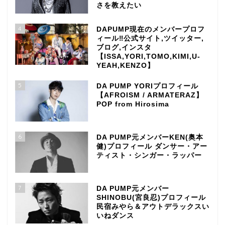
さを教えたい
4
DAPUMP現在のメンバープロフ
ィール‼公式サイト,ツイッター,
ブログ,インスタ
【ISSA,YORI,TOMO,KIMI,U-
YEAH,KENZO】
5
DA PUMP YORIプロフィール
【AFROISM / ARMATERAZ】
POP from Hirosima
6
DA PUMP元メンバーKEN(奥本
健)プロフィール ダンサー・アー
ティスト・シンガー・ラッパー
7
DA PUMP元メンバー
SHINOBU(宮良忍)プロフィール
民宿みやら＆アウトデラックスい
いねダンス