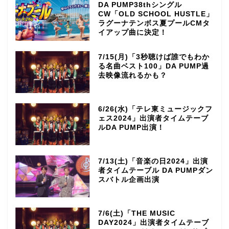
DA PUMP38thシングル
CW「OLD SCHOOL HUSTLE」
ラグーナテンボス夏プールCMタ
イアップ曲に決定！
7/15(月)「3秒聴けば誰でもわか
る名曲ベスト100」DA PUMP過
去映像流れるかも？
6/26(水)「テレ東ミュージックフ
ェス2024」出演者タイムテーブ
ルDA PUMP出演！
7/13(土)「音楽の日2024」出演
者タイムテーブル DA PUMPダン
スバトル企画出演
7/6(土)「THE MUSIC
DAY2024」出演者タイムテーブ