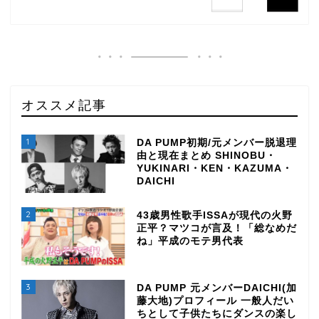
オススメ記事
1
DA PUMP初期/元メンバー脱退理
由と現在まとめ SHINOBU・
YUKINARI・KEN・KAZUMA・
DAICHI
2
43歳男性歌手ISSAが現代の火野
正平？マツコが言及！「総なめだ
ね」平成のモテ男代表
3
DA PUMP 元メンバーDAICHI(加
藤大地)プロフィール 一般人だい
ちとして子供たちにダンスの楽し