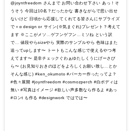
@joyntfreedom さんまで お問い合わせ下さい‪ あっ！そ
うそう 今回は10名？だったかな 書きながらで思い出せ
ないけど‪ 日頃から応援してくれてる皆さんにサプライズ
で＋‪α design or サイン(※気まぐれ)プレゼント？考えて
ます ※ここがメソ…ゲフンゲフン…ミソね‪ という訳
で… 値段やらsizeやら 実際のサンプルやら 色味はまた
追ってupします〜 トートもこんな感じで使えるやつ考
えてます〜 是非チェックぐわぁゆたしくうにげーさび
ら〜 (お見知りおきのほどをよろしくお願い致し…とか
そんな感じ) #ken_okumoto #パーカー作ったってよ？
#色々展開 #joyntfreedom #cosmozperch #白ボディは
無い #写真はイメージ #欲しい声多数なら作るよ #あっ
#ロンt も作る #designwork ではでは〜