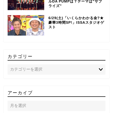
ルDA PUMPは？テーマは”サプ
ライズ”
6/29(土)「いくらかわかる金?★
豪華3時間SP!」ISSAスタジオゲ
スト
カテゴリー
TOP
アーカイブ
テレビ