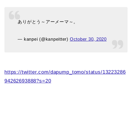
ありがとう～アーメーマ～。
— kanpei (@kanpeitter)
October 30, 2020
https://twitter.com/dapump_tomo/status/13223286
94262693888?s=20