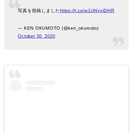
写真を投稿しました
https://t.co/w1UNyxIDHR
— KEN OKUMOTO (@ken_okumoto)
October 30, 2020