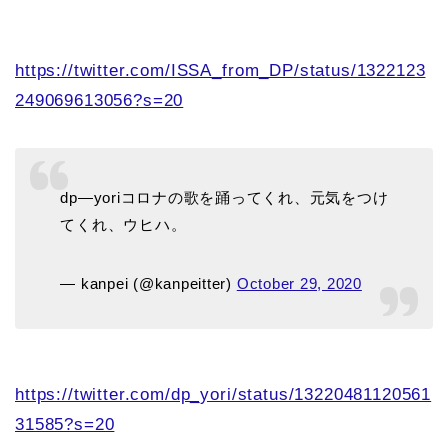
https://twitter.com/ISSA_from_DP/status/1322123
249069613056?s=20
dp―yoriコロナの歌を踊ってくれ、元気をつけ
てくれ、ウヒハ。
— kanpei (@kanpeitter)
October 29, 2020
https://twitter.com/dp_yori/status/13220481120561
31585?s=20