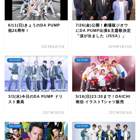
6/11(日)きょうのDA PUMP
7/26(金)公開！劇場版ジオウ
祝26周年！
にDA PUMP出演&主題歌決定
「涙が出ました（ISSA）」
2023年6月11日
2019年5月25日
DA PUMP
DA PUMP
3/3(水)今日のDA PUMP ドリ
5/16(日)23:30まで！DAICHI
スト最高
画伯 イラストTシャツ販売
2021年3月3日
2021年5月16日
DA PUMP
DA PUMP