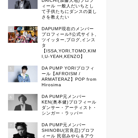
DAICHI(加藤大地)プロフ
ィール 一般人だいちとし
て子供たちにダンスの楽し
さを教えたい
DAPUMP現在のメンバー
4
プロフィール‼公式サイト,
ツイッター,ブログ,インス
タ
【ISSA,YORI,TOMO,KIM
I,U-YEAH,KENZO】
DA PUMP YORIプロフィ
5
ール【AFROISM /
ARMATERAZ】POP from
Hirosima
DA PUMP元メンバー
6
KEN(奥本健)プロフィール
ダンサー・アーティスト・
シンガー・ラッパー
DA PUMP元メンバー
7
SHINOBU(宮良忍)プロフ
ィール 民宿みやら＆アウ