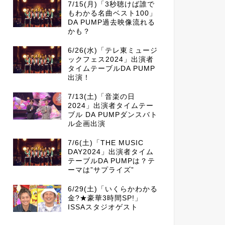
7/15(月)「3秒聴けば誰で
もわかる名曲ベスト100」
DA PUMP過去映像流れる
かも？
6/26(水)「テレ東ミュージ
ックフェス2024」出演者
タイムテーブルDA PUMP
出演！
7/13(土)「音楽の日
2024」出演者タイムテー
ブル DA PUMPダンスバト
ル企画出演
7/6(土)「THE MUSIC
DAY2024」出演者タイム
テーブルDA PUMPは？テ
ーマは”サプライズ”
6/29(土)「いくらかわかる
金?★豪華3時間SP!」
ISSAスタジオゲスト