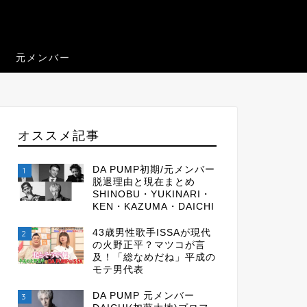
元メンバー
オススメ記事
DA PUMP初期/元メンバー
1
脱退理由と現在まとめ
SHINOBU・YUKINARI・
KEN・KAZUMA・DAICHI
43歳男性歌手ISSAが現代
2
の火野正平？マツコが言
及！「総なめだね」平成の
モテ男代表
DA PUMP 元メンバー
3