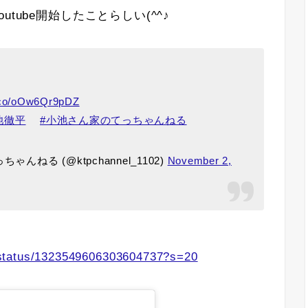
tube開始したことらしい(^^♪
t.co/oOw6Qr9pDZ
池徹平
#小池さん家のてっちゃんねる
ねる (@ktpchannel_1102)
November 2,
status/1323549606303604737?s=20