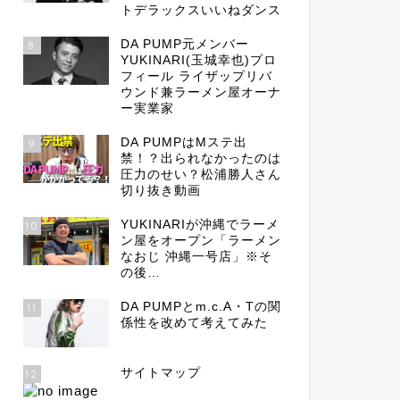
トデラックスいいねダンス
DA PUMP元メンバー
8
YUKINARI(玉城幸也)プロ
フィール ライザップリバ
ウンド兼ラーメン屋オーナ
ー実業家
DA PUMPはMステ出
9
禁！？出られなかったのは
圧力のせい？松浦勝人さん
切り抜き動画
YUKINARIが沖縄でラーメ
10
ン屋をオープン「ラーメン
なおじ 沖縄一号店」※そ
の後…
DA PUMPとm.c.A・Tの関
11
係性を改めて考えてみた
サイトマップ
12