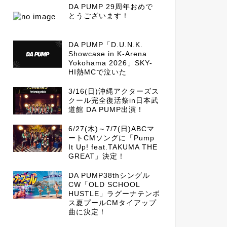
DA PUMP 29周年おめで
とうございます！
DA PUMP「D.U.N.K.
Showcase in K-Arena
Yokohama 2026」SKY-
HI熱MCで泣いた
3/16(日)沖縄アクターズス
クール完全復活祭in日本武
道館 DA PUMP出演！
6/27(木)～7/7(日)ABCマ
ートCMソングに「Pump
It Up! feat.TAKUMA THE
GREAT」決定！
DA PUMP38thシングル
CW「OLD SCHOOL
HUSTLE」ラグーナテンボ
ス夏プールCMタイアップ
曲に決定！