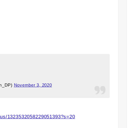
om_DP)
November 3, 2020
tatus/1323532058229051393?s=20