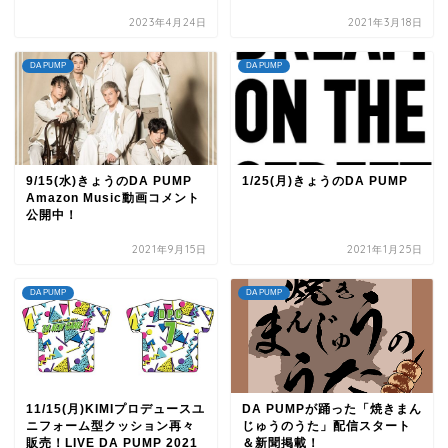
2023年4月24日
2021年3月18日
DA PUMP
DA PUMP
9/15(水)きょうのDA PUMP
1/25(月)きょうのDA PUMP
Amazon Music動画コメント
公開中！
2021年9月15日
2021年1月25日
DA PUMP
DA PUMP
11/15(月)KIMIプロデュースユ
DA PUMPが踊った「焼きまん
TOP
ニフォーム型クッション再々
じゅうのうた」配信スタート
販売！LIVE DA PUMP 2021
＆新聞掲載！