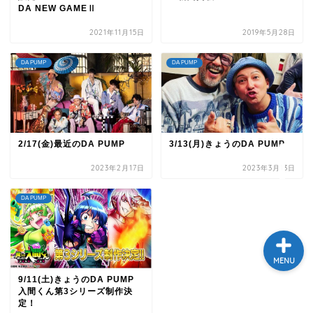
DA NEW GAMEⅡ
テレビ
2021年11月15日
2019年5月28日
ラジオ
DA PUMP
DA PUMP
メゾン・ド・ミュージック
～DA PUMP YORIの晴れ
ばれラジオ～
2/17(金)最近のDA PUMP
3/13(月)きょうのDA PUMP
ライブ・イベント
2023年2月17日
2023年3月13日
DA PUMP
MENU
9/11(土)きょうのDA PUMP
入間くん第3シリーズ制作決
定！