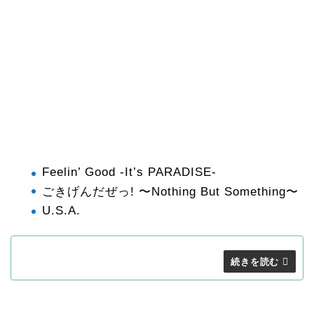
Feelin’ Good -It’s PARADISE-
ごきげんだぜっ! 〜Nothing But Something〜
U.S.A.