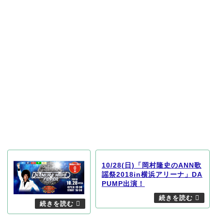
10/28(日)「岡村隆史のANN歌
謡祭2018in横浜アリーナ」DA
PUMP出演！