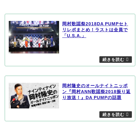
岡村歌謡祭2018DA PUMPセト
リレポまとめ！ラストは全員で
「U.S.A.」
岡村隆史のオールナイトニッポ
ン『岡村ANN歌謡祭2018振り返
り放送！』DA PUMPの話題