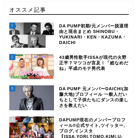
オススメ記事
1
DA PUMP初期/元メンバー脱退理
由と現在まとめ SHINOBU・
YUKINARI・KEN・KAZUMA・
DAICHI
2
43歳男性歌手ISSAが現代の火野
正平？マツコが言及！「総なめだ
ね」平成のモテ男代表
3
DA PUMP 元メンバーDAICHI(加
藤大地)プロフィール 一般人だい
ちとして子供たちにダンスの楽し
さを教えたい
4
DAPUMP現在のメンバープロフ
ィール‼公式サイト,ツイッター,
ブログ,インスタ
【ISSA,YORI,TOMO,KIMI,U-