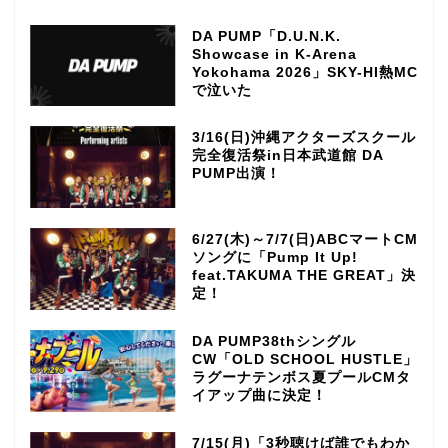
DA PUMP「D.U.N.K.
Showcase in K-Arena
Yokohama 2026」SKY-HI熱MC
で泣いた
3/16(日)沖縄アクターズスクール
完全復活祭in日本武道館 DA
PUMP出演！
6/27(木)～7/7(日)ABCマートCM
ソングに「Pump It Up!
feat.TAKUMA THE GREAT」決
定！
DA PUMP38thシングル
CW「OLD SCHOOL HUSTLE」
ラグーナテンボス夏プールCMタ
イアップ曲に決定！
7/15(月)「3秒聴けば誰でもわか