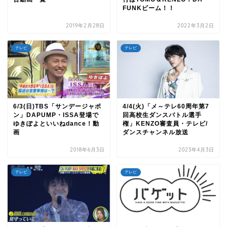
FUNKビーム！！
2019年2月28日
2022年3月2日
テレビ
テレビ
6/3(日)TBS「サンデージャポ
4/4(火)「メ～テレ60周年第7
ン」DAPUMP・ISSA登場で
回高校生ダンスバトル選手
ゆきぽよといいねdance！動
権」KENZO審査員・テレビ/
画
ダンスチャンネル放送
2018年6月3日
2023年4月3日
テレビ
テレビ