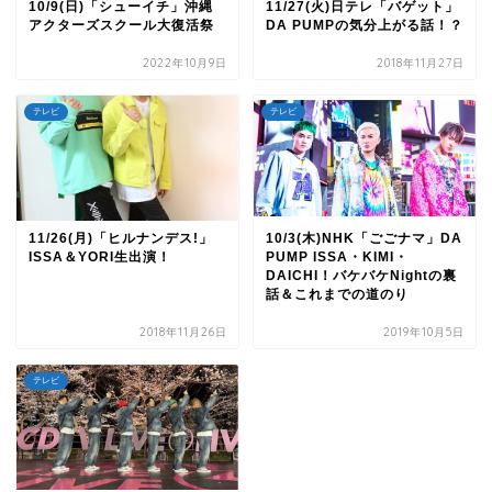
10/9(日)「シューイチ」沖縄
11/27(火)日テレ「バゲット」
アクターズスクール大復活祭
DA PUMPの気分上がる話！？
2022年10月9日
2018年11月27日
テレビ
テレビ
11/26(月)「ヒルナンデス!」
10/3(木)NHK「ごごナマ」DA
ISSA＆YORI生出演！
PUMP ISSA・KIMI・
DAICHI！バケバケNightの裏
話＆これまでの道のり
2018年11月26日
2019年10月5日
テレビ