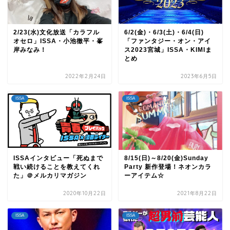
2/23(水)文化放送「カラフル
6/2(金)・6/3(土)・6/4(日)
オセロ」ISSA・小池徹平・峯
「ファンタジー・オン・アイ
岸みなみ！
ス2023宮城」ISSA・KIMIま
とめ
2022年2月24日
2023年6月5日
ISSA
ISSA
ISSAインタビュー「死ぬまで
8/15(日)～8/20(金)Sunday
戦い続けることを教えてくれ
Party 新作登場！ネオンカラ
た」＠メルカリマガジン
ーアイテム☆
2020年10月22日
2021年8月22日
ISSA
ISSA