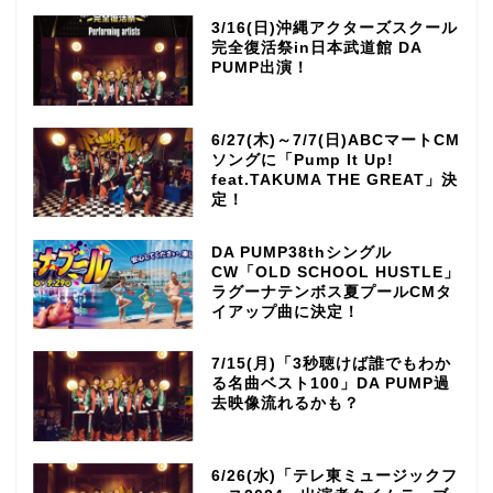
3/16(日)沖縄アクターズスクール
完全復活祭in日本武道館 DA
PUMP出演！
6/27(木)～7/7(日)ABCマートCM
ソングに「Pump It Up!
feat.TAKUMA THE GREAT」決
定！
DA PUMP38thシングル
CW「OLD SCHOOL HUSTLE」
ラグーナテンボス夏プールCMタ
イアップ曲に決定！
7/15(月)「3秒聴けば誰でもわか
る名曲ベスト100」DA PUMP過
去映像流れるかも？
6/26(水)「テレ東ミュージックフ