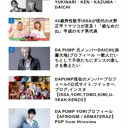
YUKINARI・KEN・KAZUMA・
DAICHI
2
43歳男性歌手ISSAが現代の火野
正平？マツコが言及！「総なめだ
ね」平成のモテ男代表
3
DA PUMP 元メンバーDAICHI(加
藤大地)プロフィール 一般人だい
ちとして子供たちにダンスの楽し
さを教えたい
4
DAPUMP現在のメンバープロフ
ィール‼公式サイト,ツイッター,
ブログ,インスタ
【ISSA,YORI,TOMO,KIMI,U-
YEAH,KENZO】
5
DA PUMP YORIプロフィール
【AFROISM / ARMATERAZ】
POP from Hirosima