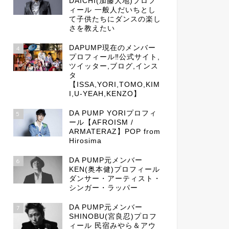
DAICHI(加藤大地)プロフ
ィール 一般人だいちとし
て子供たちにダンスの楽し
さを教えたい
DAPUMP現在のメンバー
4
プロフィール‼公式サイト,
ツイッター,ブログ,インス
タ
【ISSA,YORI,TOMO,KIM
I,U-YEAH,KENZO】
DA PUMP YORIプロフィ
5
ール【AFROISM /
ARMATERAZ】POP from
Hirosima
DA PUMP元メンバー
6
KEN(奥本健)プロフィール
ダンサー・アーティスト・
シンガー・ラッパー
DA PUMP元メンバー
7
SHINOBU(宮良忍)プロフ
ィール 民宿みやら＆アウ