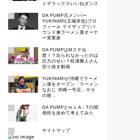
トデラックスいいねダンス
DA PUMP元メンバー
8
YUKINARI(玉城幸也)プロ
フィール ライザップリバ
ウンド兼ラーメン屋オーナ
ー実業家
DA PUMPはMステ出
9
禁！？出られなかったのは
圧力のせい？松浦勝人さん
切り抜き動画
YUKINARIが沖縄でラーメ
10
ン屋をオープン「ラーメン
なおじ 沖縄一号店」※そ
の後…
DA PUMPとm.c.A・Tの関
11
係性を改めて考えてみた
サイトマップ
12