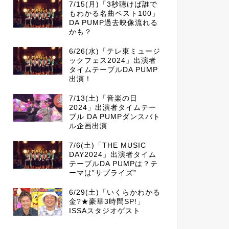
7/15(月)「3秒聴けば誰で
もわかる名曲ベスト100」
DA PUMP過去映像流れる
かも？
6/26(水)「テレ東ミュージ
ックフェス2024」出演者
タイムテーブルDA PUMP
出演！
7/13(土)「音楽の日
2024」出演者タイムテー
ブル DA PUMPダンスバト
ル企画出演
7/6(土)「THE MUSIC
DAY2024」出演者タイム
テーブルDA PUMPは？テ
ーマは”サプライズ”
6/29(土)「いくらかわかる
金?★豪華3時間SP!」
ISSAスタジオゲスト