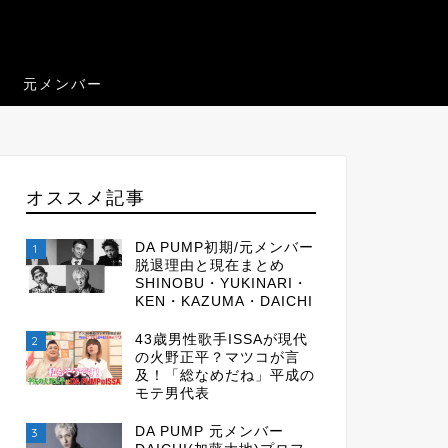
元メンバー
オススメ記事
DA PUMP初期/元メンバー
1
脱退理由と現在まとめ
SHINOBU・YUKINARI・
KEN・KAZUMA・DAICHI
43歳男性歌手ISSAが現代
2
の火野正平？マツコが言
及！「総なめだね」平成の
モテ男代表
DA PUMP 元メンバー
3