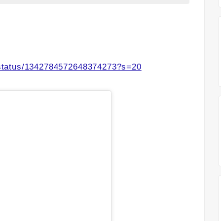
status/1342784572648374273?s=20