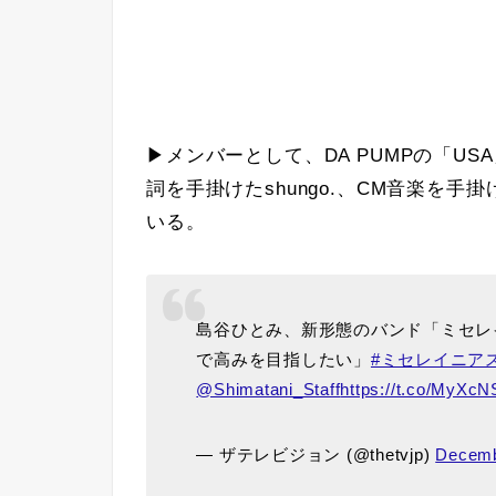
▶メンバーとして、DA PUMPの「USA
詞を手掛けたshungo.、CM音楽を
いる。
島谷ひとみ、新形態のバンド「ミセレ
で高みを目指したい」
#ミセレイニア
@Shimatani_Staff
https://t.co/MyXcN
— ザテレビジョン (@thetvjp)
Decemb