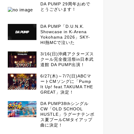
DA PUMP 29周年おめで
とうございます！
DA PUMP「D.U.N.K.
Showcase in K-Arena
Yokohama 2026」SKY-
HI熱MCで泣いた
3/16(日)沖縄アクターズス
クール完全復活祭in日本武
道館 DA PUMP出演！
6/27(木)～7/7(日)ABCマ
ートCMソングに「Pump
It Up! feat.TAKUMA THE
GREAT」決定！
DA PUMP38thシングル
CW「OLD SCHOOL
HUSTLE」ラグーナテンボ
ス夏プールCMタイアップ
曲に決定！