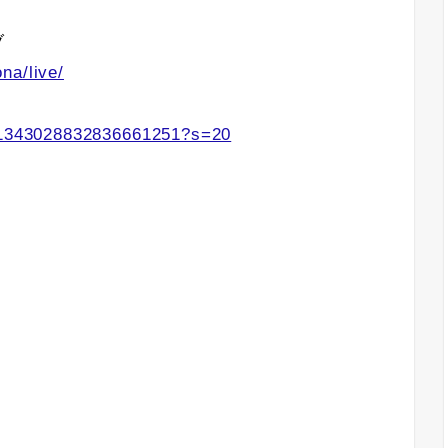
ブ
na/live/
s/1343028832836661251?s=20