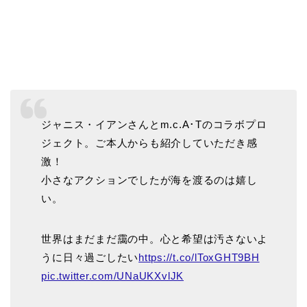
ジャニス・イアンさんとm.c.A･Tのコラボプロ
ジェクト。ご本人からも紹介していただき感
激！
小さなアクションでしたが海を渡るのは嬉し
い。
世界はまだまだ靄の中。心と希望は汚さないよ
うに日々過ごしたい
https://t.co/lToxGHT9BH
pic.twitter.com/UNaUKXvlJK