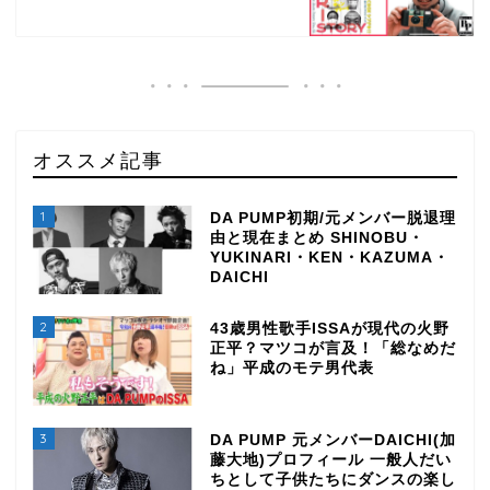
オススメ記事
1
DA PUMP初期/元メンバー脱退理
由と現在まとめ SHINOBU・
YUKINARI・KEN・KAZUMA・
DAICHI
2
43歳男性歌手ISSAが現代の火野
正平？マツコが言及！「総なめだ
ね」平成のモテ男代表
3
DA PUMP 元メンバーDAICHI(加
TOP
藤大地)プロフィール 一般人だい
ちとして子供たちにダンスの楽し