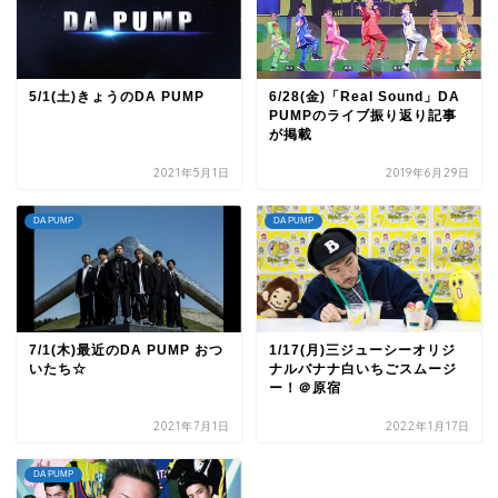
5/1(土)きょうのDA PUMP
6/28(金)「Real Sound」DA
PUMPのライブ振り返り記事
が掲載
2021年5月1日
2019年6月29日
DA PUMP
DA PUMP
7/1(木)最近のDA PUMP おつ
1/17(月)三ジューシーオリジ
いたち☆
ナルバナナ白いちごスムージ
ー！＠原宿
2021年7月1日
2022年1月17日
DA PUMP