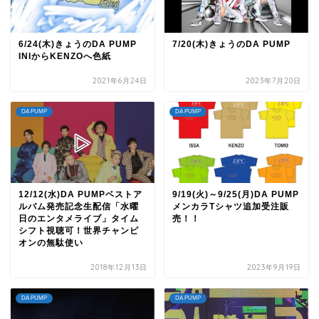
6/24(木)きょうのDA PUMP
7/20(木)きょうのDA PUMP
INIからKENZOへ色紙
2021年6月24日
2023年7月20日
DA PUMP
DA PUMP
12/12(水)DA PUMPベストア
9/19(火)～9/25(月)DA PUMP
ルバム発売記念生配信「水曜
メンカラTシャツ追加受注販
日のエンタメライブ」タイム
売！！
シフト視聴可！世界チャンピ
オンの無駄使い
2018年12月13日
2023年9月19日
DA PUMP
DA PUMP