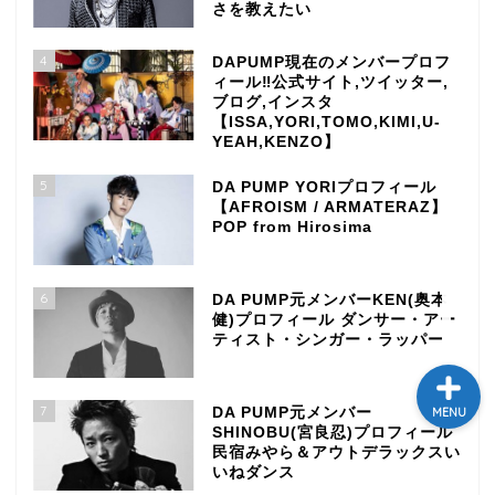
さを教えたい
テレビ
4
DAPUMP現在のメンバープロフ
ィール‼公式サイト,ツイッター,
ラジオ
ブログ,インスタ
【ISSA,YORI,TOMO,KIMI,U-
YEAH,KENZO】
メゾン・ド・ミュージック
～DA PUMP YORIの晴れ
5
DA PUMP YORIプロフィール
ばれラジオ～
【AFROISM / ARMATERAZ】
POP from Hirosima
ライブ・イベント
6
DA PUMP元メンバーKEN(奥本
健)プロフィール ダンサー・アー
ティスト・シンガー・ラッパー
7
DA PUMP元メンバー
MENU
SHINOBU(宮良忍)プロフィール
民宿みやら＆アウトデラックスい
いねダンス