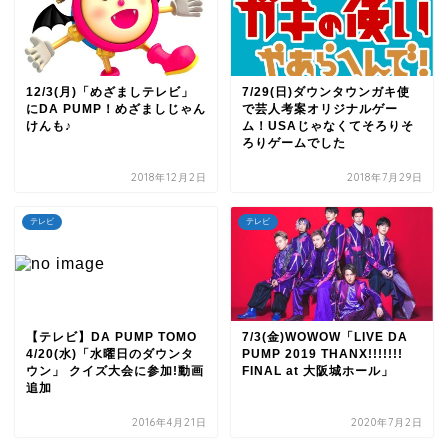
12/3(月)「めざましテレビ」
7/29(日)ダウンタウンガキ使
にDA PUMP！めざましじゃん
で芸人考案オリジナルゲー
けんも♪
ム！USAじゃなくてそろりそ
ろりゲームでした
2018年12月2日
2018年7月29日
テレビ
テレビ
【テレビ】DA PUMP TOMO
7/3(金)WOWOW「LIVE DA
4/20(水)「水曜日のダウンタ
PUMP 2019 THANX!!!!!!!
ウン」 クイズ大会に参加!動画
FINAL at 大阪城ホール」
追加
2016年4月21日
2020年7月2日