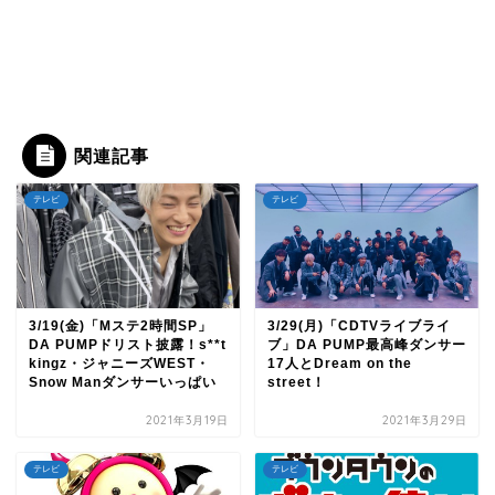
関連記事
テレビ
テレビ
3/19(金)「Mステ2時間SP」
3/29(月)「CDTVライブライ
DA PUMPドリスト披露！s**t
ブ」DA PUMP最高峰ダンサー
kingz・ジャニーズWEST・
17人とDream on the
Snow Manダンサーいっぱい
street！
2021年3月19日
2021年3月29日
テレビ
テレビ