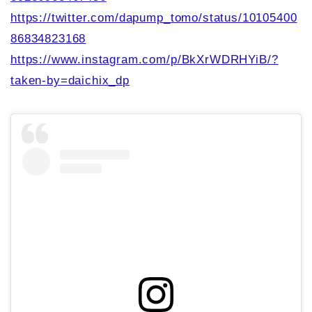
https://twitter.com/dapump_tomo/status/10105400
86834823168
https://www.instagram.com/p/BkXrWDRHYiB/?
taken-by=daichix_dp