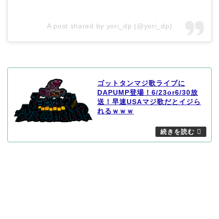
A post shared by yori_dp (@yori_dp)
ゴットタンマジ歌ライブに
DAPUMP登場！6/23or6/30放
送！早速USAマジ歌だとイジら
れるｗｗｗ