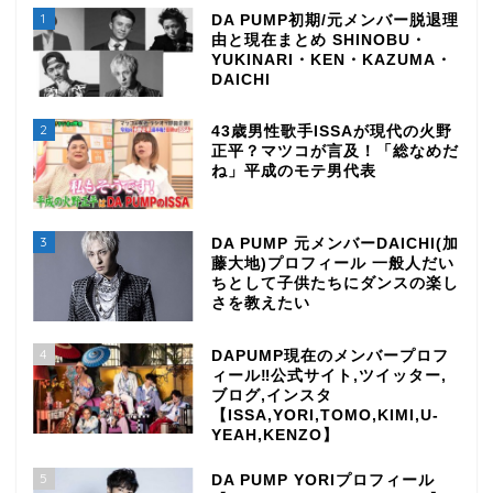
1
DA PUMP初期/元メンバー脱退理
由と現在まとめ SHINOBU・
YUKINARI・KEN・KAZUMA・
DAICHI
2
43歳男性歌手ISSAが現代の火野
正平？マツコが言及！「総なめだ
ね」平成のモテ男代表
3
DA PUMP 元メンバーDAICHI(加
藤大地)プロフィール 一般人だい
ちとして子供たちにダンスの楽し
さを教えたい
4
DAPUMP現在のメンバープロフ
ィール‼公式サイト,ツイッター,
ブログ,インスタ
【ISSA,YORI,TOMO,KIMI,U-
YEAH,KENZO】
5
DA PUMP YORIプロフィール