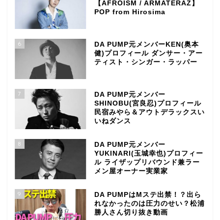
【AFROISM / ARMATERAZ】
POP from Hirosima
6
DA PUMP元メンバーKEN(奥本
健)プロフィール ダンサー・アー
ティスト・シンガー・ラッパー
7
DA PUMP元メンバー
SHINOBU(宮良忍)プロフィール
民宿みやら＆アウトデラックスい
いねダンス
8
DA PUMP元メンバー
YUKINARI(玉城幸也)プロフィー
ル ライザップリバウンド兼ラー
メン屋オーナー実業家
9
DA PUMPはMステ出禁！？出ら
れなかったのは圧力のせい？松浦
勝人さん切り抜き動画