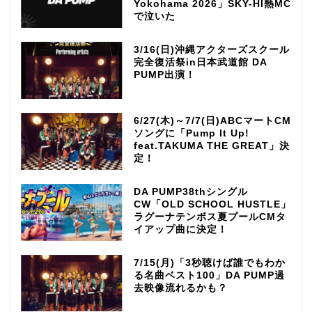
Yokohama 2026」SKY-HI熱MC
で泣いた
3/16(日)沖縄アクターズスクール
完全復活祭in日本武道館 DA
PUMP出演！
6/27(木)～7/7(日)ABCマートCM
ソングに「Pump It Up!
feat.TAKUMA THE GREAT」決
定！
DA PUMP38thシングル
CW「OLD SCHOOL HUSTLE」
ラグーナテンボス夏プールCMタ
イアップ曲に決定！
7/15(月)「3秒聴けば誰でもわか
る名曲ベスト100」DA PUMP過
去映像流れるかも？